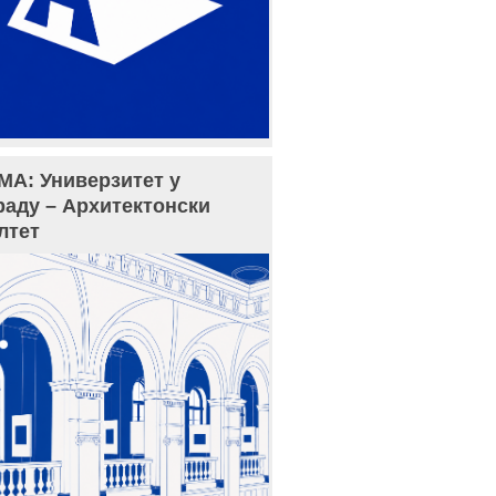
МА: Универзитет у
раду – Архитектонски
лтет