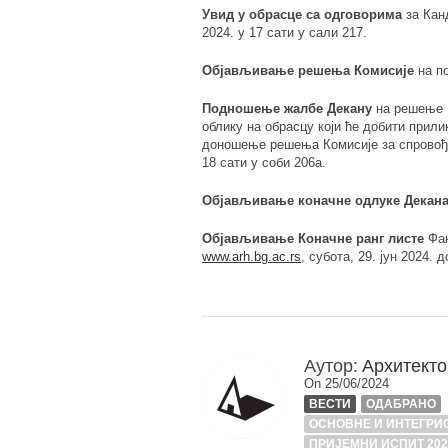
Увид у обрасце са одговорима
за Канд
2024. у 17 сати у сали 217.
Објављивање решења Комисије
на по
Подношење жалбе Декану
на решење К
облику на обрасцу који ће добити прили
доношење решења Комисије за спровођењ
18 сати у соби 206a.
Објављивање коначне одлуке Декан
Објављивање Коначне ранг листе
Фак
www.arh.bg.ac.rs
, субота, 29. јун 2024. д
Аутор:
Архитекто
On 25/06/2024
ВЕСТИ
ОДАБРАНО
ОСНОВНЕ И ИНТЕГРИС
ПРИЈЕМНИ ИСПИТ 202