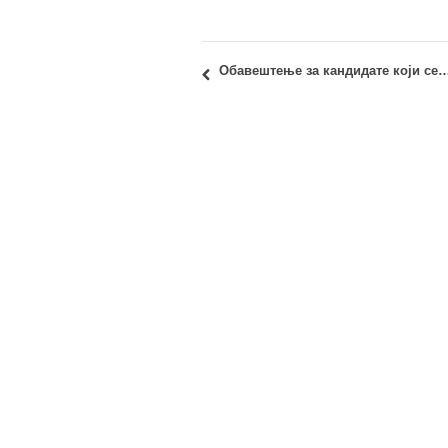
Обавештење за кандидате који се нису квалификовали на пријемном испиту Архитектонског факултета: УПИС НА ШУМАРСКОМ ФАКУЛТЕТУ 