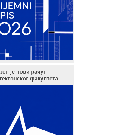
рен је нови рачун
тектонског факултета