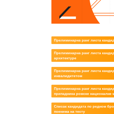
Прелиминарна ранг листа кандид
Прелиминарна ранг листа кандид
архитектуре
Прелиминарна ранг листа канди
инвалидитетом
Прелиминарна ранг листа канди
припадника ромске националне
Списак кандидата по редном бро
поенима на тесту