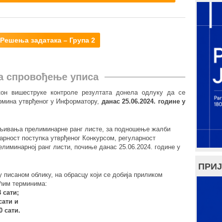
Решења задатака – Група 2
а спровођење уписа
кон вишеструке контроле резултата донела одлуку да се
ермина утврђеног у Информатору,
данас 25.06.2024. године у
ављивања прелиминарне ранг листе, за подношење жалби
арност поступка утврђеног Конкурсом, регуларност
елиминарној ранг листи, почиње данас 25.06.2024. године у
ПРИЈ
 у писаном облику, на обрасцу који се добија приликом
ћим терминима:
8 сати;
сати и
0 сати.