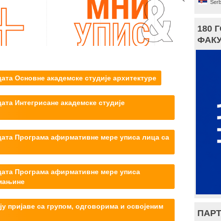
Serb
180 
ФАКУ
ата Основне академске студије архитектуре
ата Интегрисане академске студије
дата Програма афирмативне мере уписа лица са
дата Програма афирмативне мере уписа
 мањине
ју пријаве са групом, одговорима и освојеним
ПАРТ