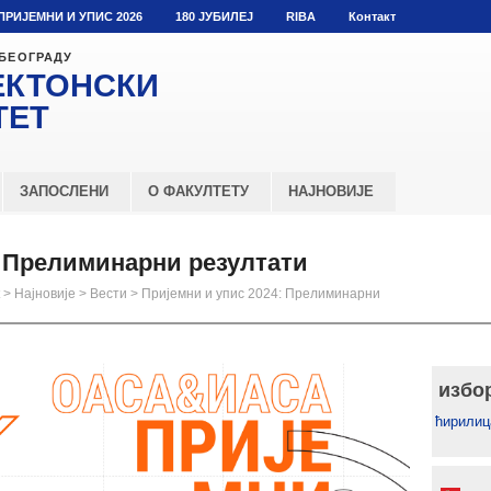
ПРИЈЕМНИ И УПИС 2026
180 ЈУБИЛЕЈ
RIBA
Контакт
 БЕОГРАДУ
ЕКТОНСКИ
ТЕТ
ЗАПОСЛЕНИ
О ФАКУЛТЕТУ
НАЈНОВИЈЕ
: Прелиминарни резултати
>
Најновије
>
Вести
>
Пријемни и упис 2024: Прелиминарни
избо
ћирилиц