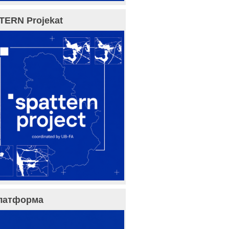
TERN Projekat
латформа