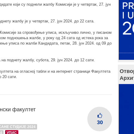
идате који су поднели жалбу Комисији је у четвртак, 27. јун
днету жалбу је у четвртак, 27. јун 2024. до 22 сата.
омисије за спровођење уписа, искључиво лично, у писаном
ком подношења жалбе, у року од 24 сата од истека рока за
е уписа по жалби Кандидата, петак, 28. јун 2024. од 09 до
а
на поднету жалбу, субота, 29. јун 2024. до 12 сати.
Отво
ултета на огласној табли и на интернет страници Факултета
о 20 сати.
Архи
нски факултет
30
АНЕ СТУДИЈЕ 2024
4
УПИС