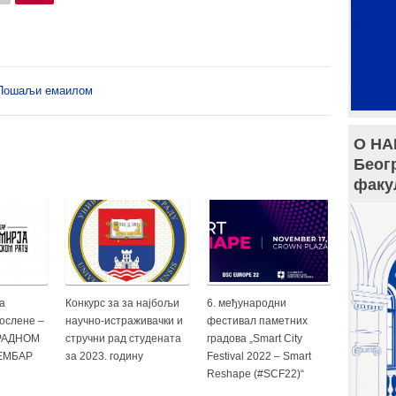
Пошаљи емаилом
О НА
Беог
факу
а
Конкурс за за најбољи
6. међународни
послене –
научно-истраживачки и
фестивал паметних
РАДНОМ
стручни рад студената
градова „Smart City
ВЕМБАР
за 2023. годину
Festival 2022 – Smart
Reshape (#SCF22)“