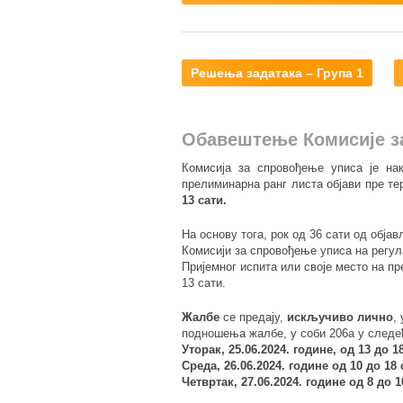
Решења задатака – Група 1
Обавештење Комисије з
Комисија за спровођење уписа је на
прелиминарна ранг листа објави пре т
13 сати.
На основу тога, рок од 36 сати од обј
Комисији за спровођење уписа на регул
Пријемног испита или своје место на пр
13 сати.
Жалбе
се предају,
искључиво лично
,
подношења жалбе, у соби 206а у следе
Уторак, 25.06.2024. године, од 13 до 1
Среда, 26.06.2024. године од 10 до 18 
Четвртак, 27.06.2024. године од 8 до 1