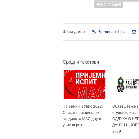
УПИС 2024/25
Шири даље:
Permanent Link
Сродни текстови
Пријемни и Упис 2022:
Обавештење з
Списак пријављених
студенте и за
кандидата МАС други
ОДЛУКА О НЕ
уписни рок
ДАНУ 11. НО
2019