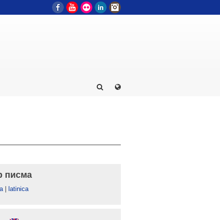
Facebook
YouTube
Flickr
LinkedIn
Instagram
р писма
а
|
latinica