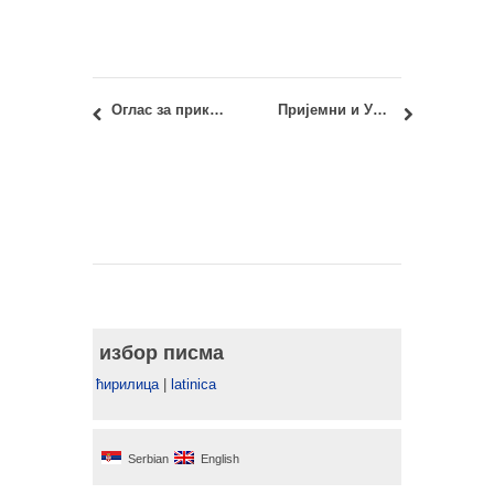
Оглас за прикупљање писаних понуда за давање у закуп стана
Пријемни и Упис 2023: Олука Декана по жалбама кандидата
избор писма
ћирилица
|
latinica
Serbian
English