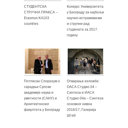
СТУДЕНТСКА
Конкурс Универзитета
СТРУЧНА ПРАКСА –
у Београду за најбољи
Erasmus KA103
научно-истраживачки
countries
и стручни рад
студената за 2017.
годину
Потписан Споразум о
Отварање изложбе:
сарадњи Српске
ОАСА Студио 04 –
академије наука и
Синтеза и ИАСА
уметности (САНУ) и
Студио 04а – Синтеза
Архитектонског
основног нивоа
факултета у Београду
2016/17, Галерија
Штаб