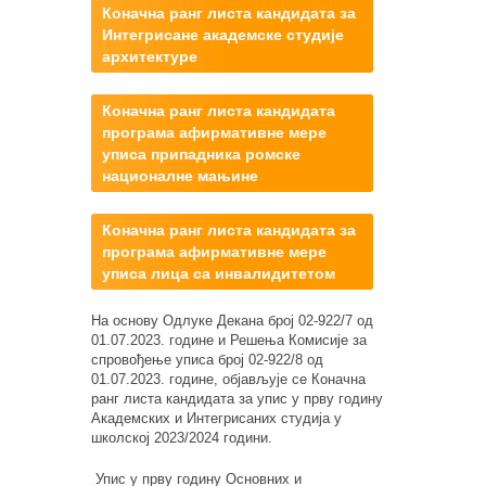
Коначна ранг листа кандидата за
Интегрисане академске студије
архитектуре
Коначна ранг листа кандидата
програма афирмативне мере
уписа припадника ромске
националне мањине
Коначна ранг листа кандидата за
програма афирмативне мере
уписа лица са инвалидитетом
На основу Одлуке Декана број 02-922/7 од
01.07.2023. године и Решења Комисије за
спровођење уписа број 02-922/8 од
01.07.2023. године, објављује се Коначна
ранг листа кандидата за упис у прву годину
Академских и Интегрисаних студија у
школској 2023/2024 години.
Упис у прву годину Основних и