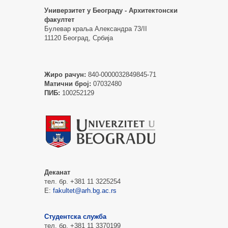
Универзитет у Београду - Архитектонски
факултет
Булевар краља Александра 73/II
11120 Београд, Србија
Жиро рачун:
840-0000032849845-71
Матични број:
07032480
ПИБ:
100252129
Деканат
тел. бр. +381 11 3225254
Е:
fakultet@arh.bg.ac.rs
Студентска служба
тел. бр. +381 11 3370199