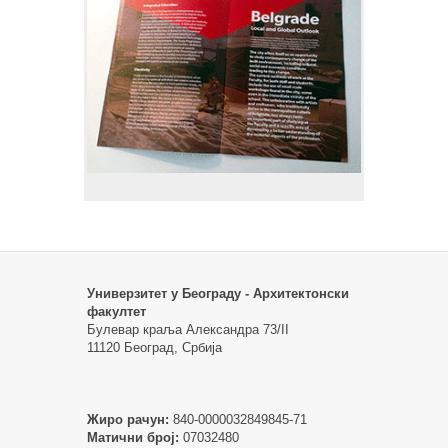
Универзитет у Београду - Архитектонски
факултет
Булевар краља Александра 73/II
11120 Београд, Србија
Жиро рачун:
840-0000032849845-71
Матични број:
07032480