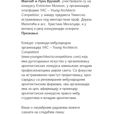
Манчић и Лука Вујовић
, учествовали су на
конкурсу
Extinction Museum
, у организацији
платформе
YAC – Young Architects
Competition
, у оквиру предмета Тематско
истраживање под менторством проф. Дејана
Милетића и асс. Христине Меселџије, и у
великој и јакој конкуренцији освојили
Признање
.
Конкурс спроводи међународна
организација
YAC – Young Architects
Competition
(www.youngarchitectscompetitions.com) која
има дугогодишње искуство у организовању
архитектонских конкурса намењених младим
професионалцима широм света. Са фокусом
на истраживачки приступ пројектовању, кроз
сарадњу са реномираним међународним
архитектонским фирмама, ова организација
има за циљ афирмацију и промоцију
архитектонске конкурсне праксе међу
студентима и младим архитектама.
Више о награђеним радовима можете
сазнати на следећем линку: