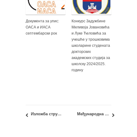
Документа за упис:
Конкурс Задужбине
ОАСА и ИАСА
Миливоја Јовановића
септембарски рок
и Луке Ћеловића за
учешће у трошковима
школарине студената
докторских
академских студија за
школску 2024/2025.
годину
Изложба стручно-уметничких остварења доцента Милана Максимовића
Међународна конференција „Climate Change and Student Entrepreneurship: From Academia to Policy“, од 15. до 17. маја