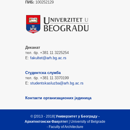
ПИБ:
100252129
Деканат
тел. бр. +381 11 3225254
Е:
fakultet@arh.bg.ac.rs
Студентска служба
тел. бр. +381 11 3370199
Е:
studentskasluzba@arh.bg.ac.rs
Контакти организационих јединица
© [2013 - 2018]
Универзитет у Београду -
Архитектонски Факултет
| University of Belgrade
- Faculty of Architecture