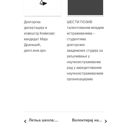
Докторска
ШЕСТИ ПОЗИВ
дисертација и
талентованим младим
извештај Комисије:
истраживачима –
кандидат Маја
студентима
Драгишић,
докторских
дипл.инж.арх.
академских студија за
укључивање у
научноистраживачки
рад у акредитованим
научноистраживачким
организацијама
Летња школа: ILS Innovative Learning Spaces
Волонтирај на 14. Beldocs фестивалу!