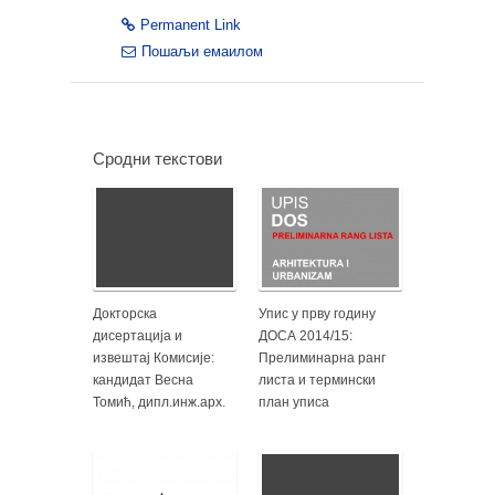
Permanent Link
Пошаљи емаилом
Сродни текстови
Докторска
Упис у прву годину
дисертација и
ДОСА 2014/15:
извештај Комисије:
Прелиминарна ранг
кандидат Весна
листа и термински
Томић, дипл.инж.арх.
план уписа