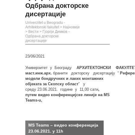
Одбрана докторске
дисертације
Univerzitet u Beogradu -
Arhitektonski fakultet
>
Најновије
>
Вести
>
Гјоргjи Димков –
Одбрана докторске
дисертације
23/06/2021
Универзитет
у
Београду
АРХИТЕКТОНСКИ
ФАКУЛТЕ
маст.инж.арх.
бранити
докторску
дисертацију
“
Рефере
модели
бондручних и лаких монтажних
објеката за Скопску област
”
у
среду
23
.
06
.20
21
.
године
у
11,00
сати
,
путем видео конференцијске линије на
MS
Teams-u,
MS Teams – видео конференција
23.06.2021. у 11h