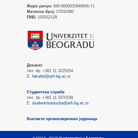
Жиро рачун:
840-0000032849845-71
Матични број:
07032480
ПИБ:
100252129
Деканат
тел. бр. +381 11 3225254
Е:
fakultet@arh.bg.ac.rs
Студентска служба
тел. бр. +381 11 3370199
Е:
studentskasluzba@arh.bg.ac.rs
Контакти организационих јединица