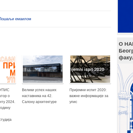
Пошаљи емаилом
О НА
Беог
факу
 УПИС
Велики успех наших
Пријемни испит 2020:
тор о
наставника на 42.
важне информације за
иту 2024.
Салону архитектуре
упис
 годину
студија