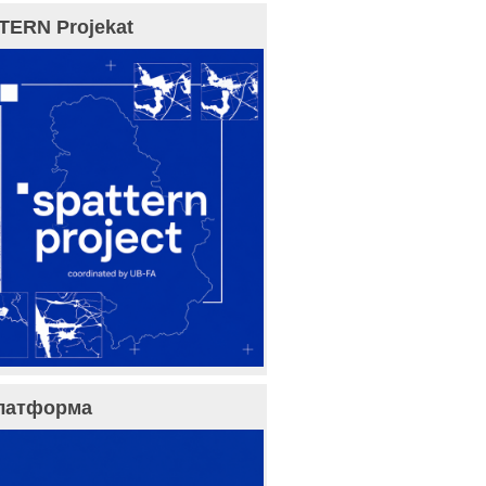
TERN Projekat
латформа