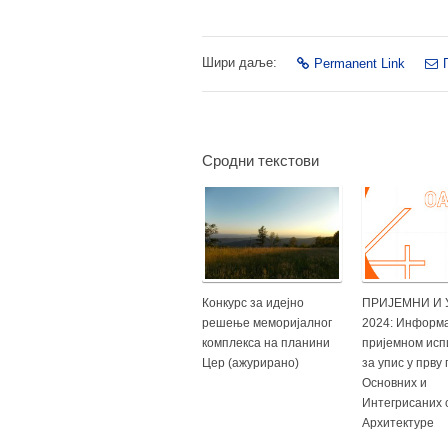
Шири даље:
Permanent Link
Сродни текстови
Конкурс за идејно
ПРИЈЕМНИ И
решење меморијалног
2024: Информа
комплекса на планини
пријемном исп
Цер (ажурирано)
за упис у прву
Основних и
Интегрисаних 
Архитектуре