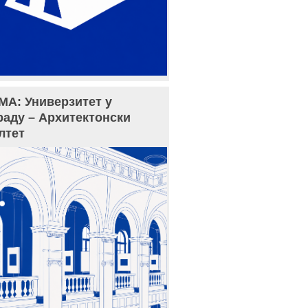
МА: Универзитет у
раду – Архитектонски
лтет