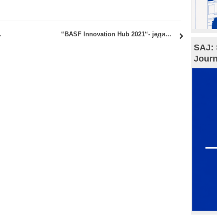
лмска школа
“BASF Innovation Hub 2021“- јединствена прилика за иноваторе и стартапе
SAJ: 
Journ