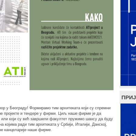
ПРИЈ
kshop у Београду! Формирамо тим архитеката који су спремни
е пројекте и тендере у фирми. Циљ наше фирме је да
а или који су већ завршили факултет пружимо шансу да буду
а којима ради тим архитеката у Србији, Италији, Данској,
ене канцеларије наше фирме.