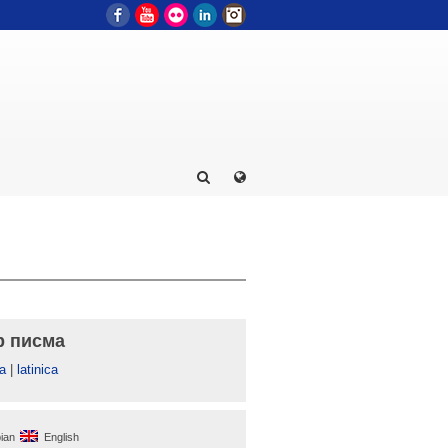
Facebook
YouTube
Flickr
LinkedIn
Instagram
р писма
а
|
latinica
ian
English