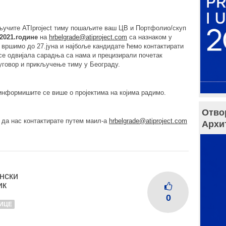
кључите ATIproject тиму пошаљите ваш ЦВ и Портфолио/скуп
 2021.године
на
hrbelgra
de@atiproject.com
са назнаком у
вршимо до 27.јуна и најбоље кандидате ћемо контактирати
 се одвијала сарадња са нама и прецизирали почетак
уговор и прикључење тиму у Београду.
информишите се више о пројектима на којима радимо.
Отво
 да нас контактирате путем маил-а
hrbelgrade@atiproject.
com
Архи
нски
ик
0
ИЦЕ