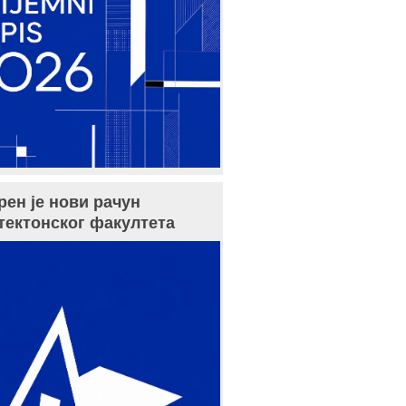
рен је нови рачун
тектонског факултета