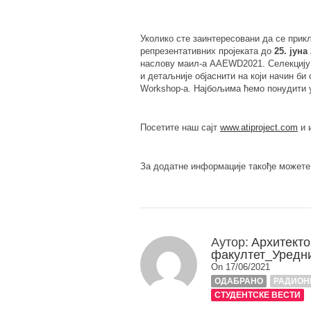
Уколико сте заинтересовани да се при
репрезентативних пројеката до
25. јуна
наслову маил-а AAЕWD2021. Селекцију 
и детаљније објаснити на који начин би
Workshop-a. Најбољима ћемо понудити 
Посетите наш сајт
www.atiproject.com
и 
За додатне информације такође можете
Аутор:
Архитекто
факултет_Уредн
On 17/06/2021
ОДАБРАНО
РАДИОН
СТУДЕНТСКЕ ВЕСТИ