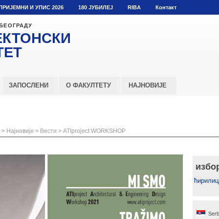
ПРИЈЕМНИ И УПИС 2026
180 ЈУБИЛЕЈ
RIBA
Контакт
 БЕОГРАДУ
ЕКТОНСКИ
ТЕТ
ЗАПОСЛЕНИ
О ФАКУЛТЕТУ
НАЈНОВИЈЕ
>
Најновије
>
Вести
>
ATIproject WORKSHOP
избо
ћирилиц
Serb