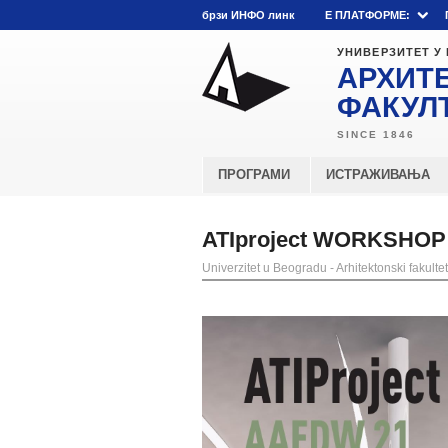
брзи ИНФО линк
E ПЛАТФОРМЕ:
УНИВЕРЗИТЕТ У
АРХИТ
ФАКУЛ
ПРОГРАМИ
ИСТРАЖИВАЊА
ATIproject WORKSHOP
Univerzitet u Beogradu - Arhitektonski fakultet