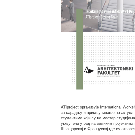
ATIproject организује International Wor
за сарадњу и прикључивање на актуелн
студентима који су на мастер студијам
укључени у рад на великим пројектима н
Швајцарској и Француској где су отвор