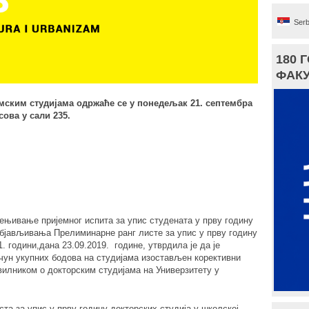
Serb
180 
ФАКУ
мским студијама одржаће се у понедељак 21. септембра
сова у сали 235.
ењивање пријемног испита за упис студената у прву годину
објављивања Прелиминарне ранг листе за упис у прву годину
. години,дана 23.09.2019. године, утврдила је да је
ун укупних бодова на студијама изостављен корективни
илником о докторским студијама на Универзитету у
ста за упис у прву годину докторских студија у школској