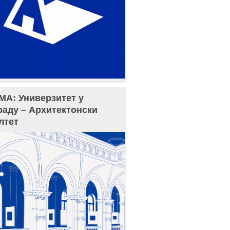
МА: Универзитет у
раду – Архитектонски
лтет