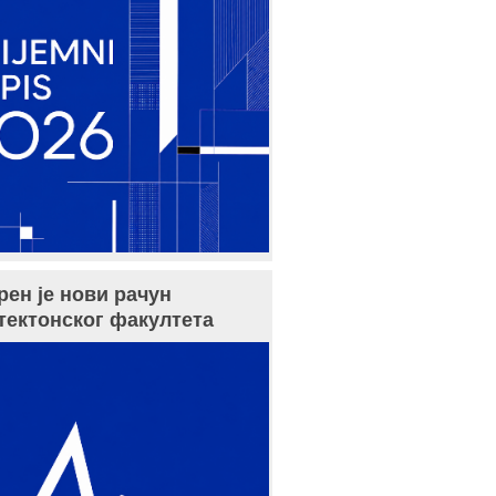
рен је нови рачун
тектонског факултета