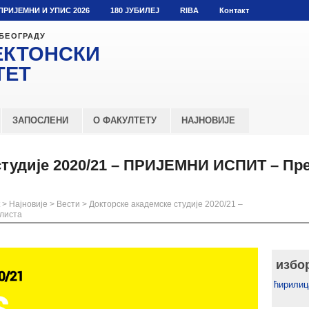
ПРИЈЕМНИ И УПИС 2026
180 ЈУБИЛЕЈ
RIBA
Контакт
 БЕОГРАДУ
ЕКТОНСКИ
ТЕТ
ЗАПОСЛЕНИ
О ФАКУЛТЕТУ
НАЈНОВИЈЕ
студије 2020/21 – ПРИЈЕМНИ ИСПИТ – П
>
Најновије
>
Вести
>
Докторске академске студије 2020/21 –
листа
избо
ћирилиц