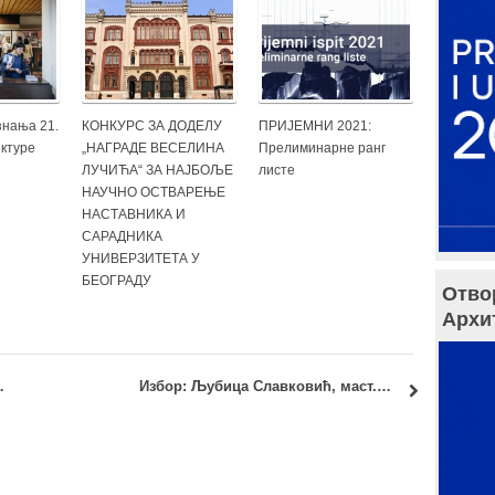
знања 21.
КОНКУРС ЗА ДОДЕЛУ
ПРИЈЕМНИ 2021:
ктуре
„НАГРАДЕ ВЕСЕЛИНА
Прелиминарне ранг
ЛУЧИЋА“ ЗА НАЈБОЉЕ
листе
НАУЧНО ОСТВАРЕЊЕ
НАСТАВНИКА И
САРАДНИКА
УНИВЕРЗИТЕТА У
БЕОГРАДУ
Отво
Архи
арне ранг листе – решење Комисије
Избор: Љубица Славковић, маст.инж.арх.