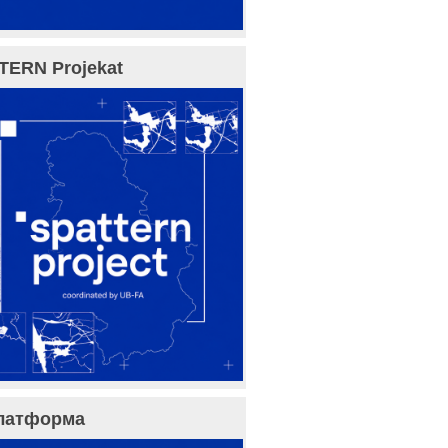
TERN Projekat
латформа