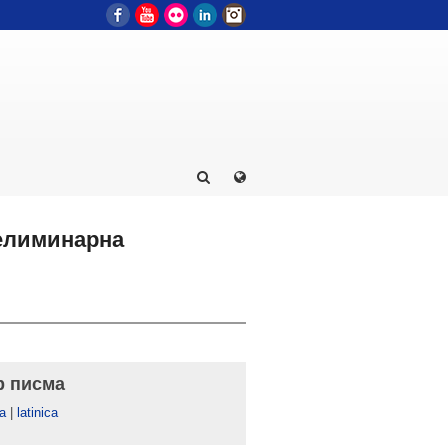
Facebook
YouTube
Flickr
LinkedIn
Instagram
релиминарна
р писма
а
|
latinica