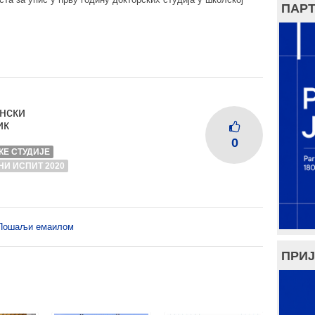
ПАРТ
нски
ик
0
КЕ СТУДИЈЕ
И ИСПИТ 2020
Пошаљи емаилом
ПРИЈ