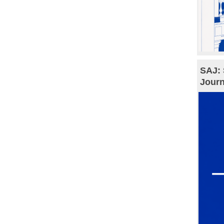
SAJ: 
Journ