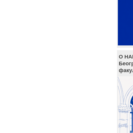
О НА
Беог
факу