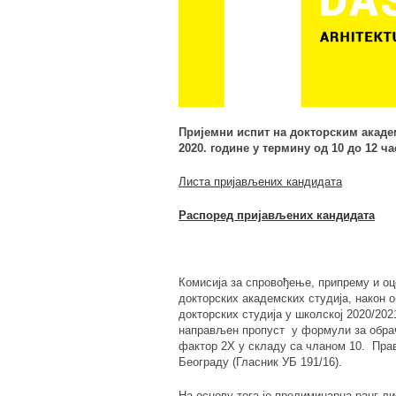
Пријемни испит на докторским акаде
2020. године у термину од 10 до 12 ча
Листа пријављених кандидата
Распоред пријављених кандидата
Комисија за спровођење, припрему и оц
докторских академских студија, након 
докторских студија у школској 2020/2021
направљен пропуст у формули за обрач
фактор 2Х у складу са чланом 10. Прав
Београду (Гласник УБ 191/16).
На основу тога је прелиминарна ранг ли