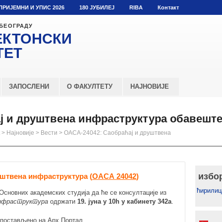
ПРИЈЕМНИ И УПИС 2026
180 ЈУБИЛЕЈ
RIBA
Контакт
 БЕОГРАДУ
ЕКТОНСКИ
ТЕТ
ЗАПОСЛЕНИ
О ФАКУЛТЕТУ
НАЈНОВИЈЕ
ај и друштвена инфраструктура обавешт
>
Најновије
>
Вести
>
ОАСА-24042: Саобраћај и друштвена
избо
уштвена инфраструктура (
ОАСА 24042
)
ћирилиц
 Основних академских студија да ће се консултације из
инфраструктура
одржати
19. јуна у 10h у кабинету 342а
.
е постављено на Арх.Портал.