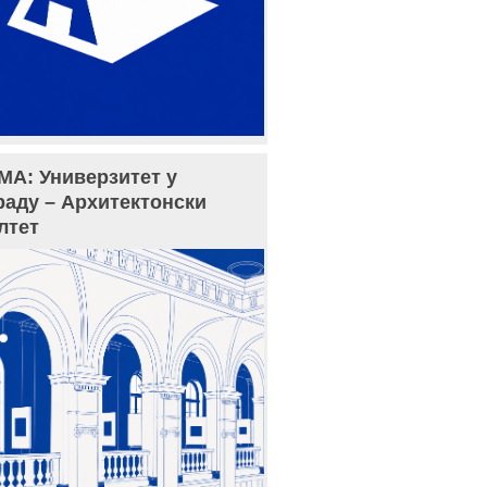
МА: Универзитет у
раду – Архитектонски
лтет