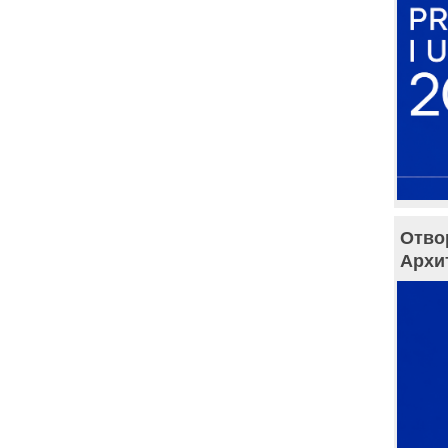
Отво
Архи