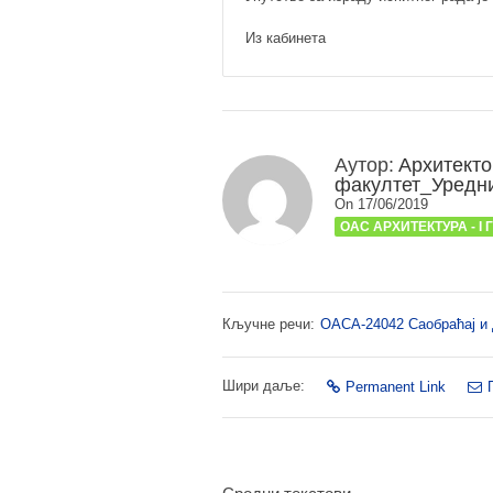
Из кабинета
Аутор:
Архитекто
факултет_Уредн
On 17/06/2019
ОАС АРХИТЕКТУРА - I
Кључне речи:
ОАСА-24042 Саобраћај и
Шири даље:
Permanent Link