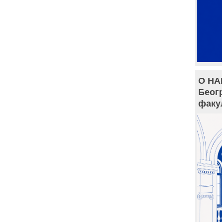
О НА
Беог
факу