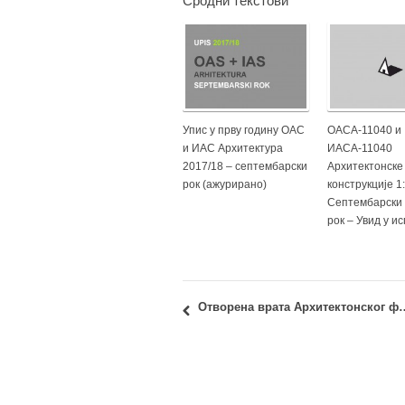
Сродни текстови
Упис у прву годину ОАС
ОАСА-11040 и
и ИАС Архитектура
ИАСА-11040
2017/18 – септембарски
Архитектонске
рок (ажурирано)
конструкције 1:
Септембарски
рок – Увид у и
Отворена врата Архитектонског факултет