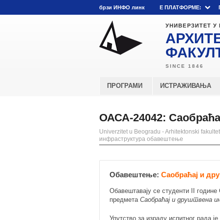
брзи ИНФО линк
E ПЛАТФОРМЕ:
УНИВЕРЗИТЕТ У
АРХИТ
ФАКУЛ
ПРОГРАМИ
ИСТРАЖИВАЊА
ОАСА-24042: Саобраћ
Univerzitet u Beogradu - Arhitektonski fakultet
инфраструктура обавештење
Обавештење:
Саобраћај и др
Обавештавају се студенти II године
предмета
Саобраћај и друштвена 
Упутство за израду испитног рада ј