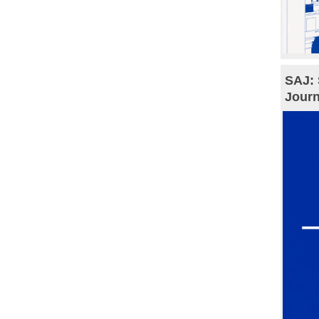
SAJ: 
Journ