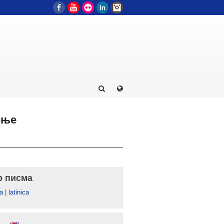
Facebook
YouTube
Flickr
LinkedIn
Instagram
ење
р писма
а
|
latinica