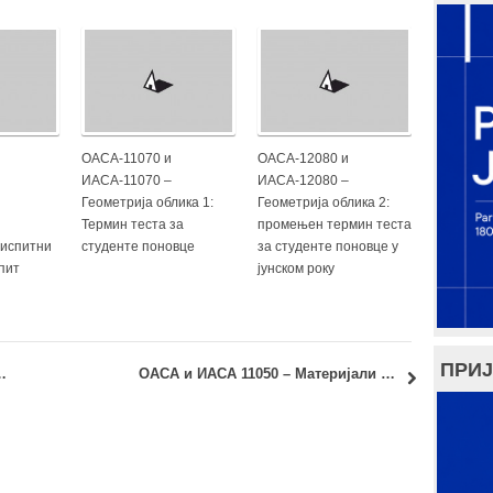
ОАСА-11070 и
ОАСА-12080 и
ИАСА-11070 –
ИАСА-12080 –
Геометрија облика 1:
Геометрија облика 2:
Термин теста за
промењен термин теста
 испитни
студенте поновце
за студенте поновце у
спит
јунском року
ПРИЈ
а за мастер студије – 4. јул 2019.
ОАСА и ИАСА 11050 – Материјали и физика зграда увид у испитне радове