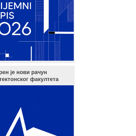
рен је нови рачун
тектонског факултета