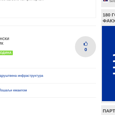
Serb
180 
ФАКУ
нски
ик
0
 ГОДИНА
 друштвена инфраструктура
Пошаљи емаилом
ПАРТ