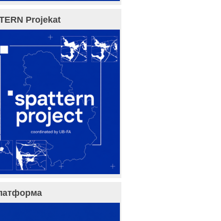
TERN Projekat
латформа