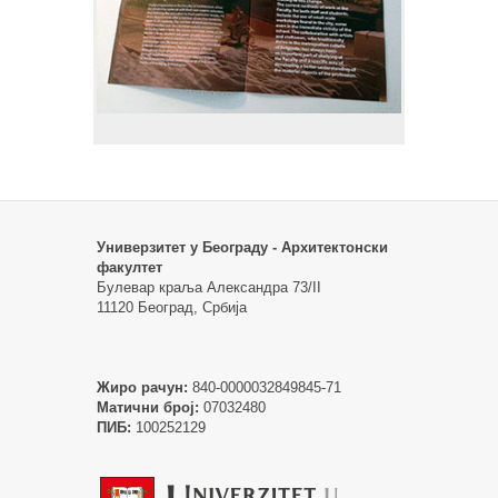
Универзитет у Београду - Архитектонски
факултет
Булевар краља Александра 73/II
11120 Београд, Србија
Жиро рачун:
840-0000032849845-71
Матични број:
07032480
ПИБ:
100252129