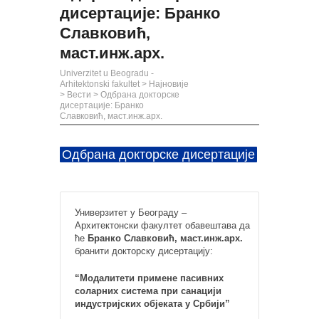
дисертације: Бранко
Славковић,
маст.инж.арх.
Univerzitet u Beogradu -
Arhitektonski fakultet
>
Најновије
>
Вести
>
Одбрана докторске
дисертације: Бранко
Славковић, маст.инж.арх.
Одбрана докторске дисертације
Универзитет у Београду –
Архитектонски факултет обавештава да
ће
Бранко Славковић, маст.инж.арх.
бранити докторску дисертацију:
“Модалитети примене пасивних
соларних система при санацији
индустријских објеката у Србији”