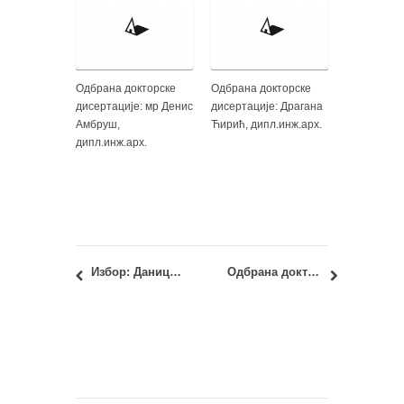
Одбрана докторске
Одбрана докторске
дисертације: мр Денис
дисертације: Драгана
Амбруш,
Ћирић, дипл.инж.арх.
дипл.инж.арх.
Избор: Даница Стојиљковић, дипл.инж.арх.
Одбрана докторске дисертације: Гроздана Шишовић, дипл.инж.арх.