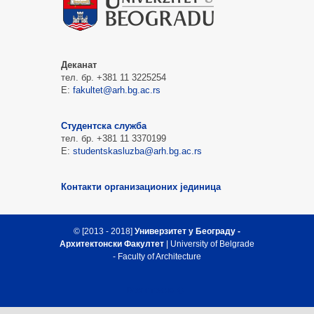
Деканат
тел. бр. +381 11 3225254
Е:
fakultet@arh.bg.ac.rs
Студентска служба
тел. бр. +381 11 3370199
Е:
studentskasluzba@arh.bg.ac.rs
Контакти организационих јединица
© [2013 - 2018]
Универзитет у Београду -
Архитектонски Факултет
| University of Belgrade
- Faculty of Architecture
Врх стране