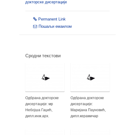
докторске дисертације
Permanent Link
Пошаљи емаилом
Сродни текстови
Одбрана докторске
Одбрана докторске
дисертације: мр
дисертације:
Небојша Гаџић,
Маријана Пауновић,
дипл.инж.арх.
дипл.керамичар