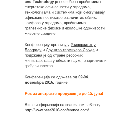
and Technology
је посвећена проблемима
енергетске ефикасности у зградама,
технологијама и системима који омогућавају
ефикасно постизање различитих облика
комфора у зградама, проблемима
грађевинске физике и еколошке одрживости
животне средине.
Конференцију организују
Универзитет у
Београду
и
Друштво термичара Србије
и
подржана је од стране ресорних
министарстава у области науке, енергетике и
грађевинарства.
Конференција се одржава од
02-04.
новембра 2016.
године.
Рок за апстракте продужен је до 15. јуна!
Више информација на званичном вебсајту:
http://www.best2016-conference.com/