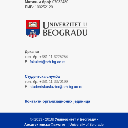
Матични број:
07032480
ПИБ:
100252129
Деканат
тел. бр. +381 11 3225254
Е:
fakultet@arh.bg.ac.rs
Студентска служба
тел. бр. +381 11 3370199
Е:
studentskasluzba@arh.bg.ac.rs
Контакти организационих јединица
© [2013 - 2018]
Универзитет у Београду -
Архитектонски Факултет
| University of Belgrade