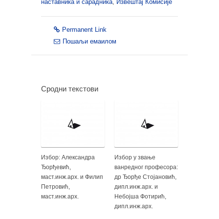
наставника и сарадника
,
Извештај Комисије
Permanent Link
Пошаљи емаилом
Сродни текстови
Избор: Александра
Избор у звање
Ђорђевић,
ванредног професора:
маст.инж.арх. и Филип
др Ђорђе Стојановић,
Петровић,
дипл.инж.арх. и
маст.инж.арх.
Небојша Фотирић,
дипл.инж.арх.