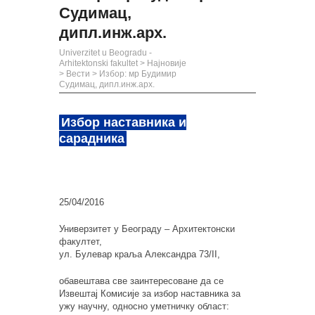
Судимац,
дипл.инж.арх.
Univerzitet u Beogradu -
Arhitektonski fakultet
>
Најновије
>
Вести
>
Избор: мр Будимир
Судимац, дипл.инж.арх.
Избор наставника и
сарадника
25/04/2016
Универзитет у Београду – Архитектонски
факултет,
ул. Булевар краља Александра 73/II,
обавештава све заинтересоване да се
Извештај Комисије за избор наставника за
ужу научну, односно уметничку област: