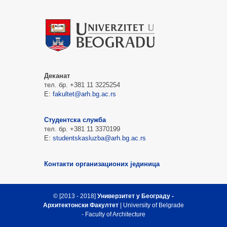
Деканат
тел. бр. +381 11 3225254
Е:
fakultet@arh.bg.ac.rs
Студентска служба
тел. бр. +381 11 3370199
Е:
studentskasluzba@arh.bg.ac.rs
Контакти организационих јединица
© [2013 - 2018]
Универзитет у Београду -
Архитектонски Факултет
| University of Belgrade
- Faculty of Architecture