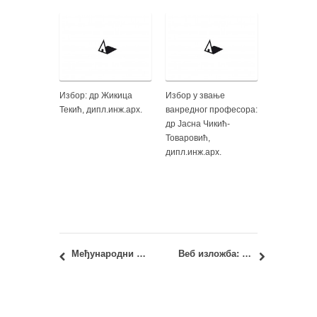
Избор: др Жикица
Избор у звање
Текић, дипл.инж.арх.
ванредног професора:
др Јасна Чикић-
Товаровић,
дипл.инж.арх.
Међународни научно-стручни скуп: 12. летња школа урбанизма 2016
Веб изложба: Мастер Студио М01 – Пројекат 2015/16