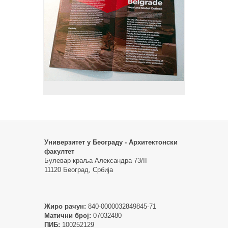
Универзитет у Београду - Архитектонски
факултет
Булевар краља Александра 73/II
11120 Београд, Србија
Жиро рачун:
840-0000032849845-71
Матични број:
07032480
ПИБ:
100252129