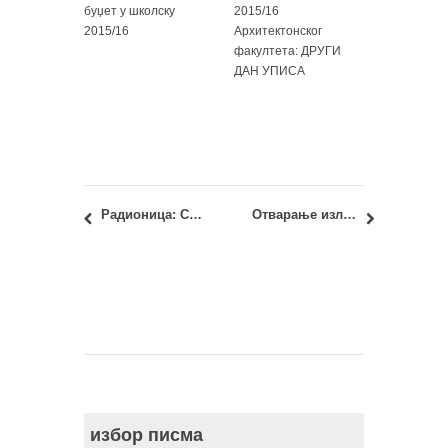
буџет у школску
2015/16
2015/16
Архитектонског
факултета: ДРУГИ
ДАН УПИСА
Радионица: Светлосна герила
Отварање изложбе студентских радова: Простори сениора
избор писма