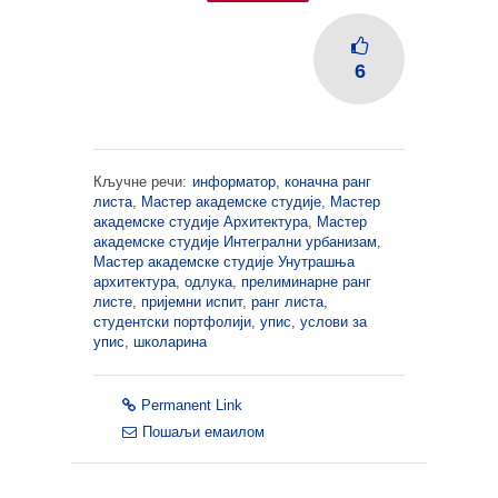
6
Кључне речи:
информатор
,
коначна ранг
листа
,
Мастер академске студије
,
Мастер
академске студије Архитектура
,
Мастер
академске студије Интегрални урбанизам
,
Мастер академске студије Унутрашња
архитектура
,
одлука
,
прелиминарне ранг
листе
,
пријемни испит
,
ранг листа
,
студентски портфолији
,
упис
,
услови за
упис
,
школарина
Permanent Link
Пошаљи емаилом