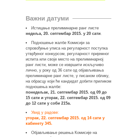
Важни датуми
Истицање прелиминарне ранг листе
недеља, 20. септембар 2015. у 20 сати
.
Подношење жалбе Комисији за
спровођење уписа на регуларност поступка
утврђеног конкурсом, регуларност пријемног
испита или своје место на прелиминарној
ранг листи, може се извршити искључиво
лично, у року од 36 сати од објављивања
прелиминарне ранг листе, у писаном облику,
на обрасцу који ће кандидат добити приликом
подношења жалбе:
понедељак, 21. септембар 2015. од 09 до
15 сати и уторак, 22. септембар 2015. од 09
до 12 сати у соби 215а.
Увид у радове:
уторак, 22. септембар 2015. од 14 сати у
кабинету 345.
Објављивање решења Комисије на