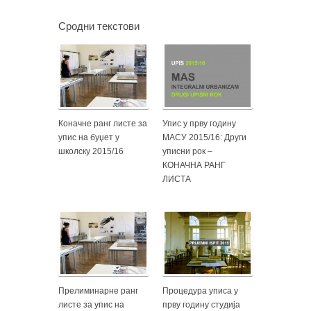
Сродни текстови
Коначне ранг листе за
Упис у прву годину
упис на буџет у
МАСУ 2015/16: Други
школску 2015/16
уписни рок –
КОНАЧНА РАНГ
ЛИСТА
Прелиминарне ранг
Процедура уписа у
листе за упис на
прву годину студија