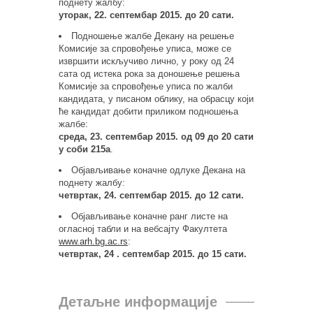
поднету жалбу:
уторак, 22. септембар 2015. до 20 сати.
Подношење жалбе Декану на решење
Комисије за спровођење уписа, може се
извршити искључиво лично, у року од 24
сата од истека рока за доношење решења
Комисије за спровођење уписа по жалби
кандидата, у писаном облику, на обрасцу који
ће кандидат добити приликом подношења
жалбе:
среда, 23. септембар 2015. од 09 до 20 сати
у соби 215а
.
Објављивање коначне одлуке Декана на
поднету жалбу:
четвртак, 24. септембар 2015. до 12 сати.
Објављивање коначне ранг листе на
огласној табли и на вебсајту Факултета
www.arh.bg.ac.rs
:
четвртак, 24 . септембар 2015. до 15 сати.
Детаљне информације