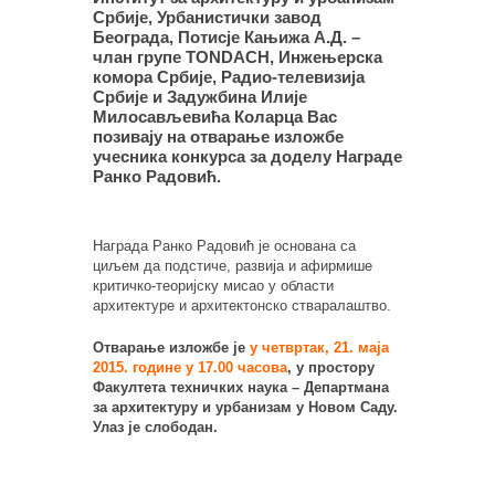
Србије, Урбанистички завод
Београда, Потисје Кањижа А.Д. –
члан групе TONDACH, Инжењерска
комора Србије, Радио-телевизија
Србије и Задужбина Илије
Милосављевића Коларца Вас
позивају на отварање изложбе
учесника конкурса за доделу Награде
Ранко Радовић.
Награда Ранко Радовић је основана са
циљем да подстиче, развија и афирмише
критичко-теоријску мисао у области
архитектуре и архитектонско стваралаштво.
Отварање изложбе је
у четвртак, 21. маја
2015. године у 17.00 часова
, у простору
Факултета техничких наука – Департмана
за архитектуру и урбанизам у Новом Саду.
Улаз је слободан.