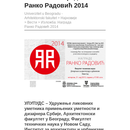
Ранко Радовић 2014
Univerzitet u Beogradu -
Arhitektonski fakultet
>
Најновије
>
Вести
>
Изложба: Награда
Ранко Радовић 2014
УЛУПУДС – Удружење ликовних
уметника примењених уметности и
дизајнера Србије, Архитектонски
факултет у Београду, Факултет
техничких наука у Новом Саду,
Институт за архитектуру и урбанизам