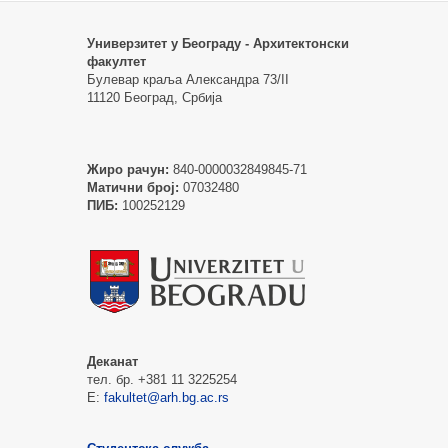
Универзитет у Београду - Архитектонски
факултет
Булевар краља Александра 73/II
11120 Београд, Србија
Жиро рачун:
840-0000032849845-71
Матични број:
07032480
ПИБ:
100252129
Деканат
тел. бр. +381 11 3225254
Е:
fakultet@arh.bg.ac.rs