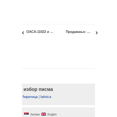
ОАСА-11022 и ИАСА-11022 – Архитектура данас: Јунски испитни рок
Предавање: Њ.Е. госпођа Кристин Моро, амбасадор Републике Француске у Београду
избор писма
ћирилица
|
latinica
Serbian
English