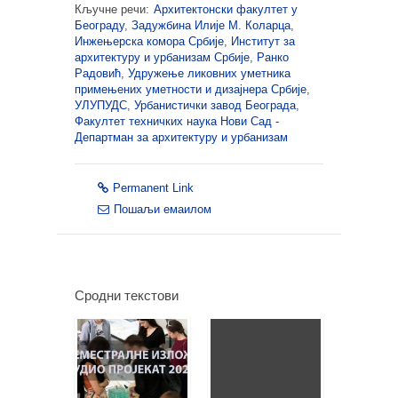
Кључне речи:
Архитектонски факултет у
Београду
,
Задужбина Илије М. Коларца
,
Инжењерска комора Србије
,
Институт за
архитектуру и урбанизам Србије
,
Ранко
Радовић
,
Удружење ликовних уметника
примењених уметности и дизајнера Србије
,
УЛУПУДС
,
Урбанистички завод Београда
,
Факултет техничких наука Нови Сад -
Департман за архитектуру и урбанизам
Permanent Link
Пошаљи емаилом
Сродни текстови