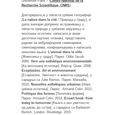
Université Paris 7 (
Centre National de la
Recherche Scientifique, CNRS
).
Докторирала је у области урбане географије
(
La nature dans la cité
/ Природа у граду), и
дала значајан допринос истраживању у
области природе у урбаном окружењу и
еколошке естетике; написала је више
десетина научних чланака, представила
радове на међународним семинарима,
симпозијумима, конференцијама и написала
неколико књига:
L’animal dans la ville
[Животиња у граду], Париз: Odile Jacob,
2000;
Vers une esthétique environnementale
[Ка еколошкој естетици], Версај: Quae, 2008;
Ecoplasties. Art et environnement
[Ecoplasties. Уметност и животна средина], у
сарадњи са Julie Ramos, Париз: Manuella,
2010;
Nouvelles esthétiques urbaines
[Нова
урбана естетика], Париз: Armand Colin, 2012;
Politique des formes
[Политика форми],
Париз: Armand Colin, 2014;
Ecoart book: from
today to tomorrow
[Књига о еко уметности:
од данас до сутра], у сарадњи са Barbarom
Benish, London: Routledge, 2015.