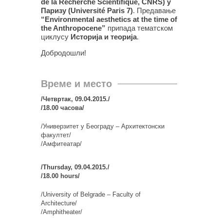
de la Recherche Scientifique, CNRS) у
Паризу (Université Paris 7)
. Предавање
“Environmental aesthetics at the time of
the Anthropocene”
припада тематском
циклусу
Историја и теорија
.
Добродошли!
Време и место
/Четвртак, 09.04.2015./
/18.00 часова/
/Универзитет у Београду – Архитектонски
факултет/
/Амфитеатар/
/Thursday, 09.04.2015./
/18.00 hours/
/University of Belgrade – Faculty of
Architecture/
/Amphitheater/