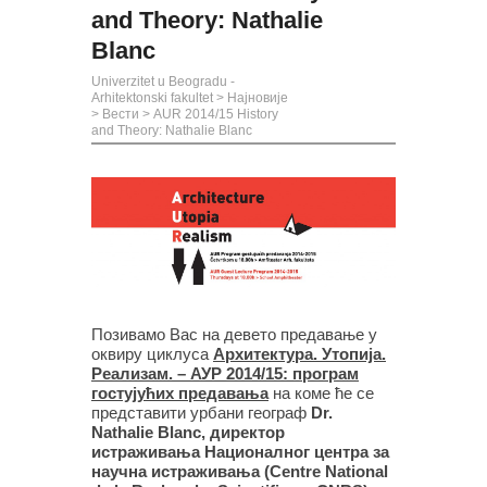
and Theory: Nathalie
Blanc
Univerzitet u Beogradu -
Arhitektonski fakultet
>
Најновије
>
Вести
>
AUR 2014/15 History
and Theory: Nathalie Blanc
Позивамо Вас на девето предавање у
оквиру циклуса
Архитектура. Утопија.
Реализам. – АУР 2014/15: програм
гостујућих предавања
на коме ће се
представити урбани географ
Dr.
Nathalie Blanc, директор
истраживања Националног центра за
научна истраживања (Centre National