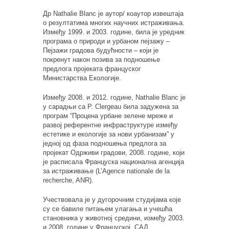
Др Nathalie Blanc је аутор/ коаутор извештаја
о резултатима многих научних истраживања.
Између 1999. и 2003. године, била је уредник
програма о природи и урбаном пејзажу –
Пејзажи градова будућности – који је
покренут након позива за подношење
предлога пројеката француског
Министарства Екологије.
Између 2008. и 2012. године, Nathalie Blanc је
у сарадњи са P. Clergeau била задужена за
програм “Процена урбане зелене мреже и
развој референтне инфраструктуре између
естетике и екологије за нови урбанизам” у
једној од фаза подношења предлога за
пројекат Одрживи градови, 2008. године, који
је расписала Француска национална агенција
за истраживање (L’Agence nationale de la
recherche, ANR).
Учествовала је у дугорочним студијама које
су се бавиле питањем улагања и учешћа
становника у животној средини, између 2003.
и 2008. године у Француској, САД,