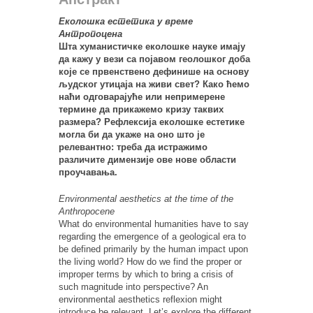
Еколошка естетика у време
Антропоцена
Шта хуманистичке еколошке науке имају
да кажу у вези са појавом геолошког доба
које се првенствено дефинише на основу
људског утицаја на живи свет? Како ћемо
наћи одговарајуће или непримерене
термине да прикажемо кризу таквих
размера? Рефлексија еколошке естетике
могла би да укаже на оно што је
релевантно: треба да истражимо
различите димензије ове нове области
проучавања.
Environmental aesthetics at the time of the
Anthropocene
What do environmental humanities have to say
regarding the emergence of a geological era to
be defined primarily by the human impact upon
the living world? How do we find the proper or
improper terms by which to bring a crisis of
such magnitude into perspective? An
environmental aesthetics reflexion might
introduce be relevant. Let’s explore the different