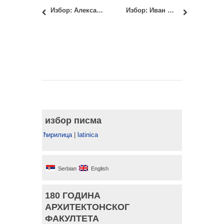
Избор: Александра Ђорђевић, маст.инж.арх. и Филип Петровић, маст.инж.арх.
Избор: Иван Шулетић, дипломирани сликар ликовне уметности
избор писма
ћирилица
|
latinica
Serbian
English
180 ГОДИНА
АРХИТЕКТОНСКОГ
ФАКУЛТЕТА