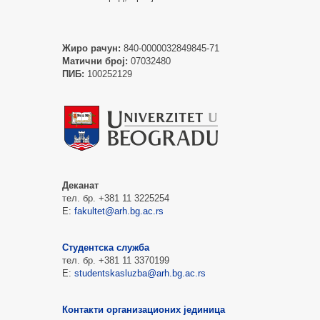
Жиро рачун:
840-0000032849845-71
Матични број:
07032480
ПИБ:
100252129
Деканат
тел. бр. +381 11 3225254
Е:
fakultet@arh.bg.ac.rs
Студентска служба
тел. бр. +381 11 3370199
Е:
studentskasluzba@arh.bg.ac.rs
Контакти организационих јединица