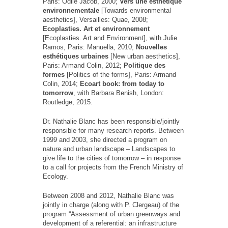
Paris: Odile Jacob, 2000;
Vers une esthétique
environnementale
[Towards environmental
aesthetics], Versailles: Quae, 2008;
Ecoplasties. Art et environnement
[Ecoplasties. Art and Environment], with Julie
Ramos, Paris: Manuella, 2010;
Nouvelles
esthétiques urbaines
[New urban aesthetics],
Paris: Armand Colin, 2012;
Politique des
formes
[Politics of the forms], Paris: Armand
Colin, 2014;
Ecoart book: from today to
tomorrow
, with Barbara Benish, London:
Routledge, 2015.
Dr. Nathalie Blanc has been responsible/jointly
responsible for many research reports. Between
1999 and 2003, she directed a program on
nature and urban landscape – Landscapes to
give life to the cities of tomorrow – in response
to a call for projects from the French Ministry of
Ecology.
Between 2008 and 2012, Nathalie Blanc was
jointly in charge (along with P. Clergeau) of the
program “Assessment of urban greenways and
development of a referential: an infrastructure