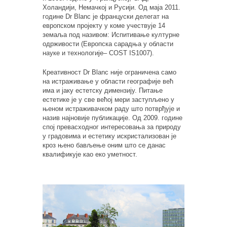
Холандији, Немачкој и Русији. Од маја 2011.
године Dr Blanc је француски делегат на
европском пројекту у коме учествује 14
земаља под називом: Испитивање културне
одрживости (Европска сарадња у области
науке и технологије– COST IS1007).
Креативност Dr Blanc није ограничена само
на истраживање у области географије већ
има и јаку естетску димензију. Питање
естетике је у све већој мери заступљено у
њеном истраживачком раду што потврђује и
назив најновије публикације. Од 2009. године
спој превасходног интересовања за природу
у градовима и естетику искристализован је
кроз њено бављење оним што се данас
квалификује као еко уметност.