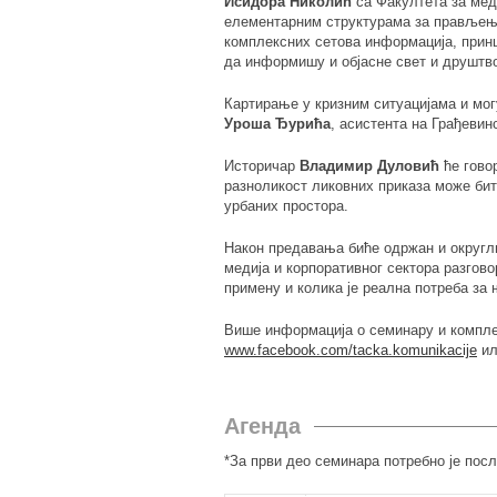
Исидора Николић
са Факултета за мед
елементарним структурама за прављење
комплексних сетова информација, принц
да информишу и објасне свет и друштв
Картирање у кризним ситуацијама и мо
Уроша Ђурића
, асистента на Грађевин
Историчар
Владимир Дуловић
ће говор
разноликост ликовних приказа може би
урбаних простора.
Након предавања биће одржан и округли 
медија и корпоративног сектора разгово
примену и колика је реална потреба за 
Више информација о семинару и компле
www.facebook.com/tacka.komunikacije
ил
Агенда
*За први део семинара потребно је пос