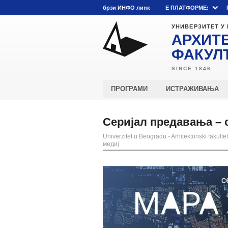
брзи ИНФО линк
E ПЛАТФОРМЕ:
УНИВЕРЗИТЕТ У
АРХИТ
ФАКУЛ
ПРОГРАМИ
ИСТРАЖИВАЊА
Серијал предавања – 
Univerzitet u Beogradu - Arhitektonski fakultet
медиј