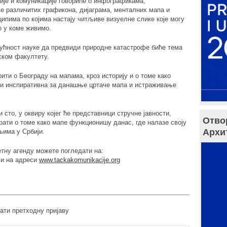
ије и комуникације говориће о инфографикама,
 различитих графикона, дијаграма, менталних мапа и
ипима по којима настају читљиве визуелне слике које могу
о у коме живимо.
гућност науке да предвиди природне катастрофе биће тема
ском факултету.
ити о Београду на мапама, кроз историју и о томе како
ти инспиративна за данашње цртаче мапа и истраживање
сто, у оквиру којег ће представници стручне јавности,
Отво
рати о томе како мапе функционишу данас, где налазе своју
Архи
њима у Србији.
тну агенду можете погледати на:
и на адреси
www.tackakomunikacije.org
лати претходну пријаву