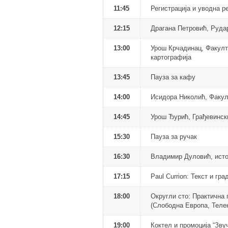
11:45
Регистрација и уводна р
12:15
Драгана Петровић, Рудар
13:00
Урош Крчадинац, Факулте
картографија
13:45
Пауза за кафу
14:00
Исидора Николић, Факулт
14:45
Урош Ђурић, Грађевинск
15:30
Пауза за ручак
16:30
Владимир Дуловић, исто
17:15
Paul Currion: Текст и гра
18:00
Округли сто: Практична
(Слободна Европа, Телен
19:00
Коктел и промоција “Зву