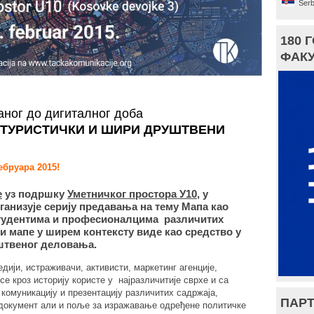
Serb
180 
ФАКУ
аног до дигиталног доба
 ТУРИСТИЧКИ И ШИРИ ДРУШТВЕНИ
ебруара 2015
!
е
уз подршку
Уметничког простора У10
, у
ганизује серију предавања на тему Мапа као
 студентима и професионалцима различитих
и мапе у ширем контексту виде као средство у
штвеног деловања.
дији, истраживачи, активисти, маркетинг агенције,
е кроз историју користе у најразличитије сврхе и са
комуникацију и презентацију различитих садржаја,
ПАРТ
и документ али и поље за изражавање одређене политичке