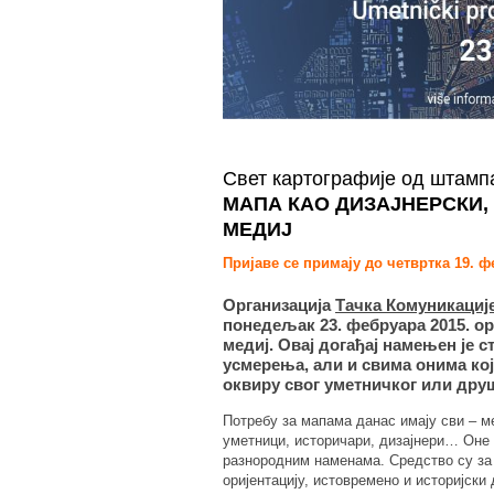
Свет картографије од штамп
МАПА КАО ДИЗАЈНЕРСКИ,
МЕДИЈ
Пријаве се примају до четвртка 19. ф
Организација
Тачка Комуникациј
понедељак 23. фебруара 2015. ор
медиј. Овај догађај намењен је
усмерења, али и свима онима кој
оквиру свог уметничког или дру
Потребу за мапама данас имају сви – ме
уметници, историчари, дизајнери… Оне с
разнородним наменама. Средство су за 
оријентацију, истовремено и историјск