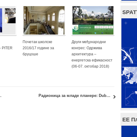
SPAT
Почетак школске
Други међународни
 PITER
2016/17 године за
конгрес: Одржива
бруцоше
архитектура –
енергетска ефикасност
(06-07. октобар 2018)
урс 2: Термини предавања
Радионица за младе планере: Dublin 2015
ЕЕ П