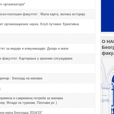
еч организатора*
ско-геолошки факултет : Мала карта, велика историја
т организационих наука, Клуб путника: Креативна
О НА
Беог
ет за медије и комуникације: Дизајн и мапе
факу
и факултет: Картирање у кризним ситуацијама
ричар : Београд на мапама
д
 примена и савремена потреба за мапама
ор, Млади за туризам, Поплаве.рс )
чна мапа Београда 2014/15″