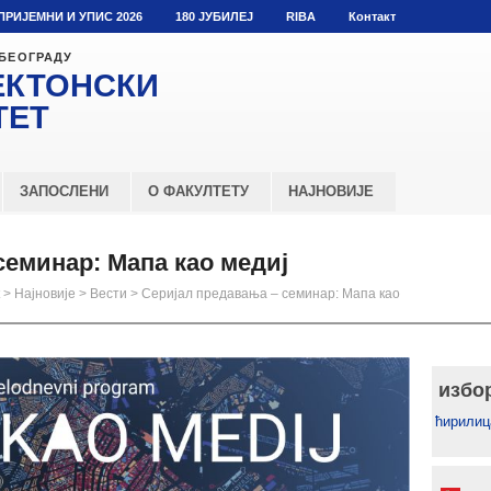
ПРИЈЕМНИ И УПИС 2026
180 ЈУБИЛЕЈ
RIBA
Контакт
 БЕОГРАДУ
ЕКТОНСКИ
ТЕТ
ЗАПОСЛЕНИ
О ФАКУЛТЕТУ
НАЈНОВИЈЕ
семинар: Мапа као медиј
>
Најновије
>
Вести
>
Серијал предавања – семинар: Мапа као
избо
ћирилиц