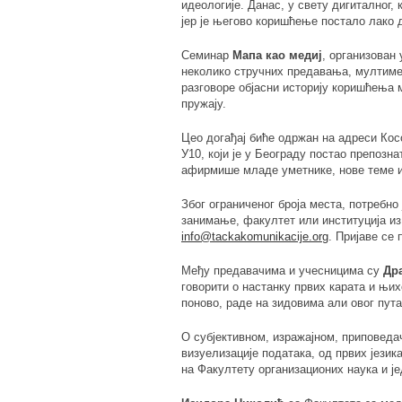
идеологије. Данас, у свету дигиталног, 
јер је његово коришћење постало лако 
Семинар
Мапа као медиј
, организован
неколико стручних предавања, мултимед
разговоре објасни историју коришћења 
пружају.
Цео догађај биће одржан на адреси Кос
У10, који је у Београду постао препоз
афирмише младе уметнике, нове теме и
Због ограниченог броја места, потребно
занимање, факултет или институција из 
info@tackakomunikacije.org
. Пријаве се 
Међу предавачима и учесницима су
Др
говорити о настанку првих карата и њих
поново, раде на зидовима али овог пута
О субјективном, изражајном, приповеда
визуелизације података, од првих језик
на Факултету организационих наука и ј