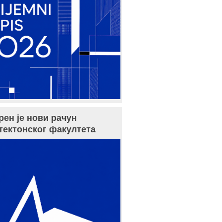
рен је нови рачун
тектонског факултета