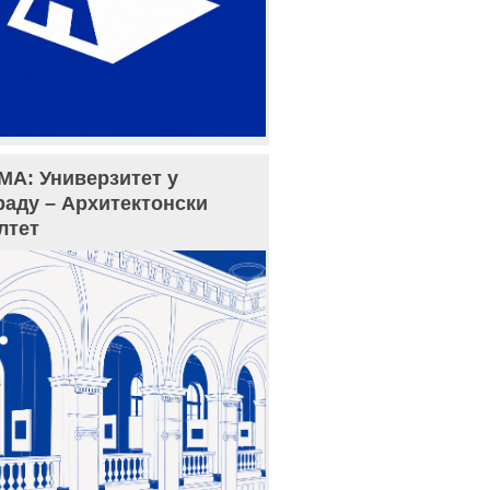
МА: Универзитет у
раду – Архитектонски
лтет