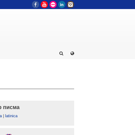
Facebook
YouTube
Flickr
LinkedIn
Instagram
р писма
а
|
latinica