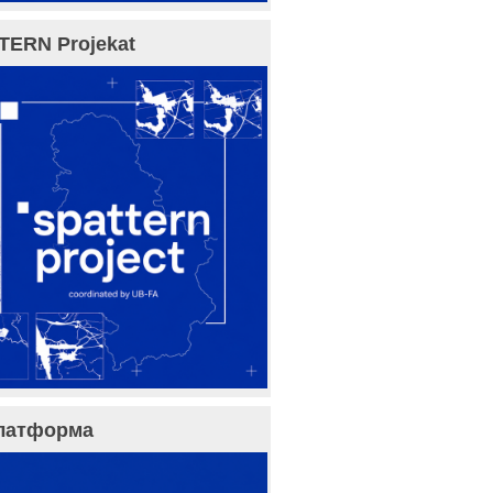
TERN Projekat
латформа