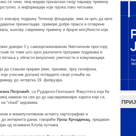
како се чини, овај медији проналази своју најширу примену
доступно, а информације које пружа лако читљиве.
 уз значајну подршку Теленор фондације, има за циљ да кроз
ијалне презентације, примере добре праксе и отоврене
мапа, њихову савремену примену и бројне могућности које
овке девојке 3 у самоорганизованом Уметничком простору
натљив по томе што кроз различите програме подржава и
 питања у области визуелних уметности и комуникација.
 је да слањем пријаве (име, презиме, број телефона,
које учесник долази) потврдите своје учешће на
примају до четвртка 19. фебруара.
агана Петровић
, са Рударско-Геолошког Факултета која ће
овој намени па све до до најсавременијих карата које се,
ПРИЈ
 на “cloud” зидовима.
чком и манипулативном аспекту картографије и
а до интернета данас говориће
Урош Крчадинац
, предавач
едан од оснивача Клуба путника.