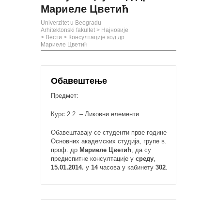
Мариеле Цветић
Univerzitet u Beogradu -
Arhitektonski fakultet
>
Најновије
>
Вести
>
Консултације код др
Мариеле Цветић
Обавештење
Предмет:
Курс 2.2. – Ликовни елементи
Обавештавају се студенти прве године
Основних академских студија, групе в.
проф. др
Мариеле Цветић
, да су
предиспитне консултације у
среду
,
15.01.2014.
у
14
часова у кабинету
302
.