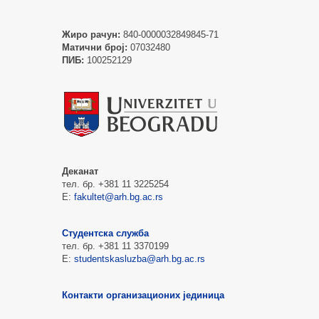
Жиро рачун:
840-0000032849845-71
Матични број:
07032480
ПИБ:
100252129
Деканат
тел. бр. +381 11 3225254
Е:
fakultet@arh.bg.ac.rs
Студентска служба
тел. бр. +381 11 3370199
Е:
studentskasluzba@arh.bg.ac.rs
Контакти организационих јединица