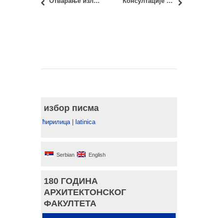
Отварање изложбе: стручно-уметничка остварења Горана Војводића
Консултације код асс. Ивана Симића
избор писма
ћирилица
|
latinica
Serbian
English
180 ГОДИНА
АРХИТЕКТОНСКОГ
ФАКУЛТЕТА