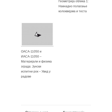
Геометрија облика 1:
Накнадно полагање
колоквијума и теста
ОАСА-11050 и
ИАСА-11050 –
Материјали и физика
зграда: Јунски
испитни рок – Увид у
радове