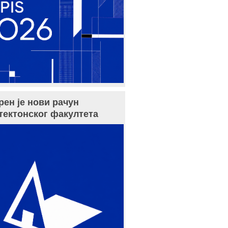
рен је нови рачун
тектонског факултета