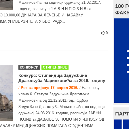
Маринковића, на сeдници одржаној 21.02.2017.
180 
године, расписује Ј А В Н И П О З И В за
ФАКУ
 10.000,00 ДИНАРА ЗА ЛЕЧЕЊЕ И НАБАВКУ
А УНИВЕРЗИТЕТА У БЕОГРАДУ...
0
КОНКУРСИ
СТИПЕНДИЈЕ
Конкурс: Стипендија Задужбине
Драгољуба Маринковића за 2016. годину
/ Рок за пријаву: 17. април 2016. /
На основу
члана 6. Статута Задужбине Драгољуба
Маринковића од 21.12.2011.год., Одбор
Задужбине Драгољуба Маринковића, на сeдници
ПАРТ
одржаној 24.03.2016. године, расписује ЈАВНИ
ПОЗИВ за ДАВАЊЕ 30 ПОМОЋИ У ИЗНОСУ ОД
И НАБАВКУ МЕДИЦИНСКИХ ПОМАГАЛА СТУДЕНТИМА