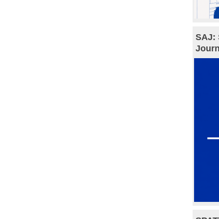
SAJ: 
Journ