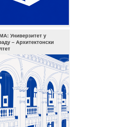
МА: Универзитет у
раду – Архитектонски
лтет