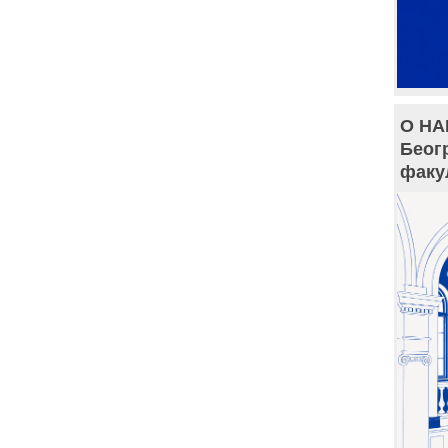
О НА
Беог
факу