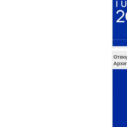
Отво
Архи