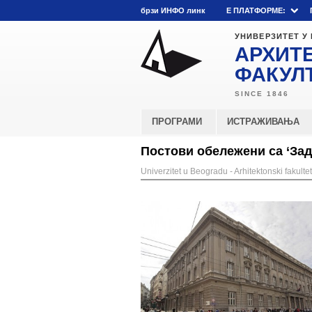
брзи ИНФО линк
E ПЛАТФОРМЕ:
УНИВЕРЗИТЕТ У
АРХИТ
ФАКУЛ
ПРОГРАМИ
ИСТРАЖИВАЊА
Постови обележени са ‘За
Univerzitet u Beogradu - Arhitektonski fakultet