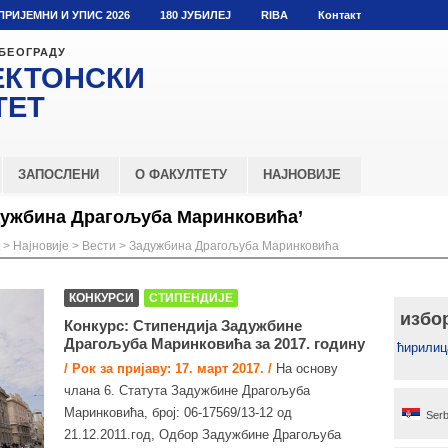
ПРИЈЕМНИ И УПИС 2026
180 ЈУБИЛЕЈ
RIBA
Контакт
 БЕОГРАДУ
ЕКТОНСКИ
ТЕТ
ЗАПОСЛЕНИ
О ФАКУЛТЕТУ
НАЈНОВИЈЕ
дужбина Драгољуба Маринковића’
>
Најновије
>
Вести
>
Задужбина Драгољуба Маринковића
КОНКУРСИ
СТИПЕНДИЈЕ
избо
Конкурс: Стипендија Задужбине
Драгољуба Маринковића за 2017. годину
ћирилиц
/ Рок за пријаву: 17. март 2017. /
На основу
члана 6. Статута Задужбине Драгољуба
Маринковића, број: 06-17569/13-12 од
Serb
21.12.2011.год, Одбор Задужбине Драгољуба