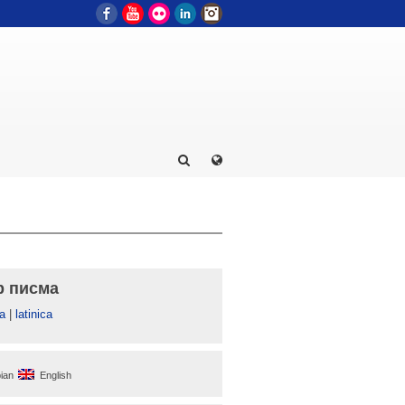
Facebook
YouTube
Flickr
LinkedIn
Instagram
р писма
а
|
latinica
ian
English