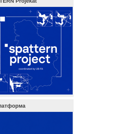
TERN Projekat
латформа