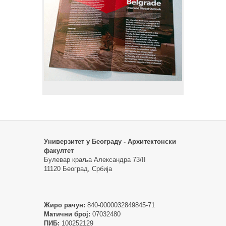
Универзитет у Београду - Архитектонски
факултет
Булевар краља Александра 73/II
11120 Београд, Србија
Жиро рачун:
840-0000032849845-71
Матични број:
07032480
ПИБ:
100252129