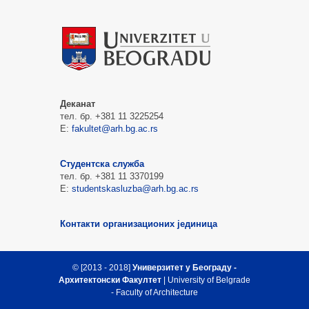
Деканат
тел. бр. +381 11 3225254
Е:
fakultet@arh.bg.ac.rs
Студентска служба
тел. бр. +381 11 3370199
Е:
studentskasluzba@arh.bg.ac.rs
Контакти организационих јединица
© [2013 - 2018]
Универзитет у Београду -
Архитектонски Факултет
| University of Belgrade
- Faculty of Architecture