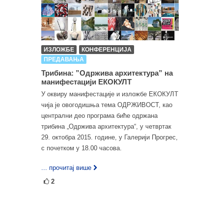
ИЗЛОЖБЕ
КОНФЕРЕНЦИЈА
ПРЕДАВАЊА
Трибина: ”Одржива архитектура” на
манифестацији ЕКОКУЛТ
У оквиру манифестације и изложбе ЕКОКУЛТ
чија је овогодишња тема ОДРЖИВОСТ, као
централни део програма биће одржана
трибина „Одржива архитектура“, у четвртак
29. октобра 2015. године, у Галерији Прогрес,
с почетком у 18.00 часова.
... прочитај више
2