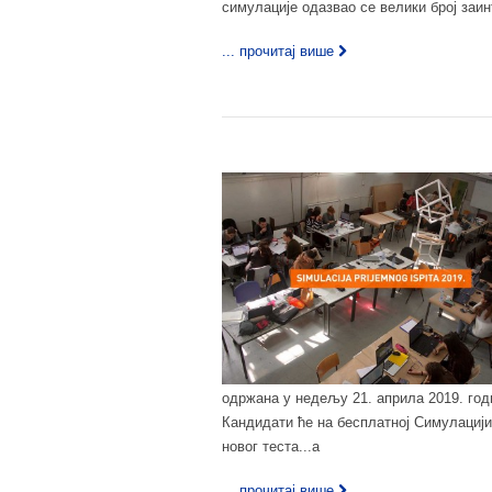
симулације одазвао се велики број заин
... прочитај више
одржана у недељу 21. априла 2019. год
Кандидати ће на бесплатној Симулацији
новог теста...а
... прочитај више