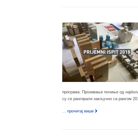
програма. Прозивање почиње од најбо
су се рангирали закључно са рангом 20
... прочитај више