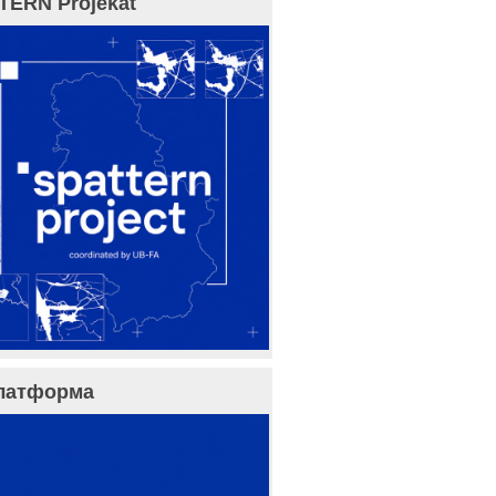
TERN Projekat
латформа