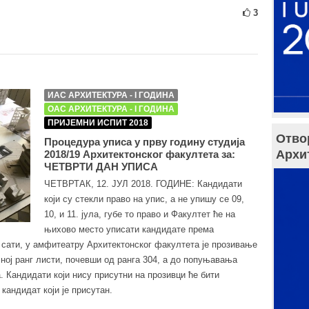
3
ИАС АРХИТЕКТУРА - I ГОДИНА
ОАС АРХИТЕКТУРА - I ГОДИНА
ПРИЈЕМНИ ИСПИТ 2018
Отво
Процедура уписа у прву годину студија
Архи
2018/19 Архитектонског факултета за:
ЧЕТВРТИ ДАН УПИСА
ЧЕТВРТАК, 12. ЈУЛ 2018. ГОДИНЕ: Кандидати
који су стекли право на упис, а не упишу се 09,
10, и 11. јула, губе то право и Факултет ће на
њихово место уписати кандидате према
0 сати, у амфитеатру Архитектонског факултета је прозивање
ној ранг листи, почевши од ранга 304, а до попуњавања
а. Кандидати који нису присутни на прозивци ће бити
кандидат који је присутан.