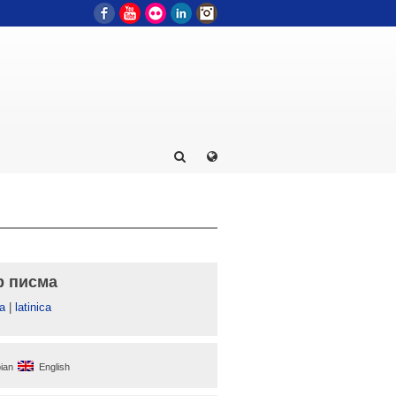
Facebook
YouTube
Flickr
LinkedIn
Instagram
р писма
а
|
latinica
ian
English