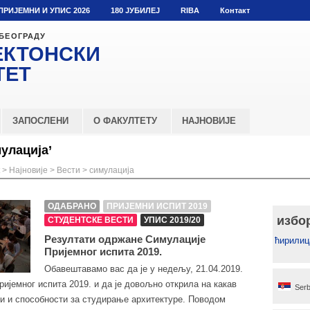
ПРИЈЕМНИ И УПИС 2026
180 ЈУБИЛЕЈ
RIBA
Контакт
 БЕОГРАДУ
ЕКТОНСКИ
ТЕТ
ЗАПОСЛЕНИ
О ФАКУЛТЕТУ
НАЈНОВИЈЕ
улација’
>
Најновије
>
Вести
>
симулација
ОДАБРАНО
ПРИЈЕМНИ ИСПИТ 2019
избо
СТУДЕНТСКЕ ВЕСТИ
УПИС 2019/20
Резултати одржане Симулације
ћирилиц
Пријемног испита 2019.
Обавештавамо вас да је у недељу, 21.04.2019.
ијемног испита 2019. и да је довољно открила на какав
Serb
ти и способности за студирање архитектуре. Поводом