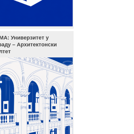
МА: Универзитет у
раду – Архитектонски
лтет