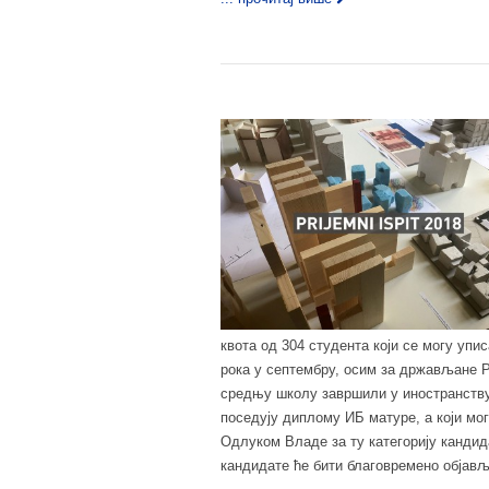
квота од 304 студента који се могу упи
рока у септембру, осим за држављане Ре
средњу школу завршили у иностранству
поседују диплому ИБ матуре, а који мог
Одлуком Владе за ту категорију кандида
кандидате ће бити благовремено објављ