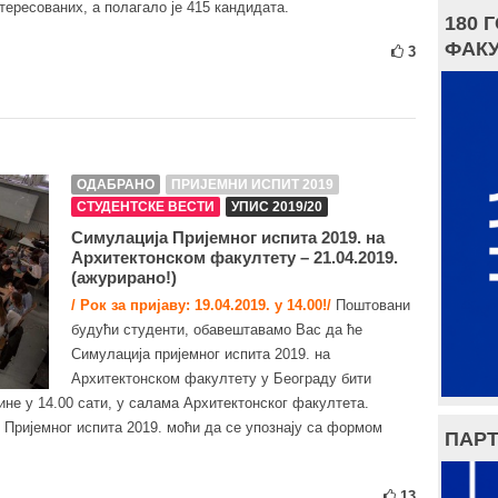
тересованих, а полагало је 415 кандидата.
180 
ФАКУ
3
ОДАБРАНО
ПРИЈЕМНИ ИСПИТ 2019
СТУДЕНТСКЕ ВЕСТИ
УПИС 2019/20
Симулација Пријемног испита 2019. на
Архитектонском факултету – 21.04.2019.
(ажурирано!)
/ Рок за пријаву: 19.04.2019. у 14.00!/
Поштовани
будући студенти, обавештавамо Вас да ће
Симулација пријемног испита 2019. на
Архитектонском факултету у Београду бити
ине у 14.00 сати, у салама Архитектонског факултета.
 Пријемног испита 2019. моћи да се упознају са формом
ПАРТ
13