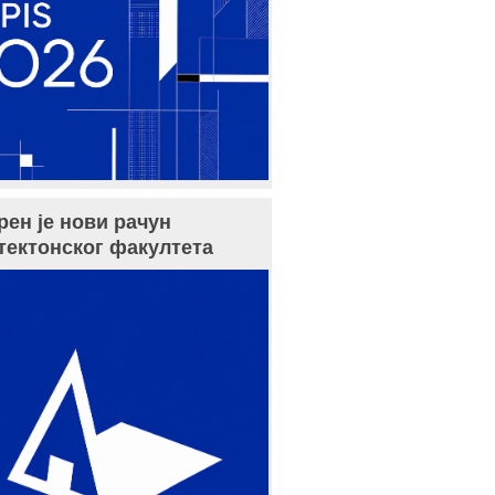
рен је нови рачун
тектонског факултета