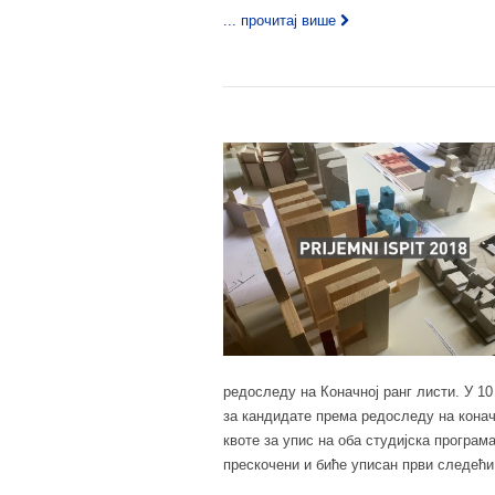
... прочитај више
редоследу на Коначној ранг листи. У 1
за кандидате према редоследу на конач
квоте за упис на оба студијска програм
прескочени и биће уписан први следећи 