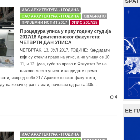
SPAT
ИАС АРХИТЕКТУРА - I ГОДИНА
ОАС АРХИТЕКТУРА - I ГОДИНА
ОДАБРАНО
ПРИЈЕМНИ ИСПИТ 2017
УПИС 2017/18
Процедура уписа у прву годину студија
2017/18 Архитектонског факултета:
ЧЕТВРТИ ДАН УПИСА
ЧЕТВРТАК, 13. ЈУЛ 2017. ГОДИНЕ: Кандидати
који су стекли право на упис, а не упишу се 10,
11, и 12. јула, губе то право и Факултет ће на
њихово место уписати кандидате према
 сати, испред собе 217 Архитектонског факултета,
 на коначној ранг листи, почевши од ранга 305...
4
ЕЕ П
ИАС АРХИТЕКТУРА - I ГОДИНА