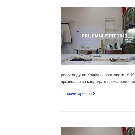
редоследу на Коначној ранг листи. У 10
прозивање за кандидате према редоследу
... прочитај више