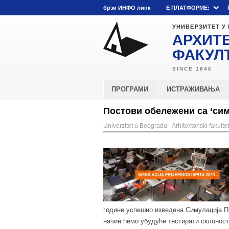
брзи ИНФО линк
E ПЛАТФОРМЕ:
УНИВЕРЗИТЕТ У
АРХИТ
ФАКУЛ
ПРОГРАМИ
ИСТРАЖИВАЊА
Постови обележени са ‘сим
Univerzitet u Beogradu - Arhitektonski fakultet
године успешно изведена Симулација Пр
начин ћемо убудуће тестирати склонос