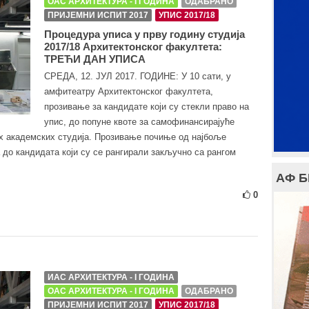
ОАС АРХИТЕКТУРА - I ГОДИНА
ОДАБРАНО
ПРИЈЕМНИ ИСПИТ 2017
УПИС 2017/18
Процедура уписа у прву годину студија
2017/18 Архитектонског факултета:
ТРЕЋИ ДАН УПИСА
СРЕДА, 12. ЈУЛ 2017. ГОДИНЕ: У 10 сати, у
амфитеатру Архитектонског факултета,
прозивање за кандидате који су стекли право на
упис, до попуне квоте за самофинансирајуће
их академских студија. Прозивање почиње од најбоље
о кандидата који су се рангирали закључно са рангом
АФ 
0
ИАС АРХИТЕКТУРА - I ГОДИНА
ОАС АРХИТЕКТУРА - I ГОДИНА
ОДАБРАНО
ПРИЈЕМНИ ИСПИТ 2017
УПИС 2017/18