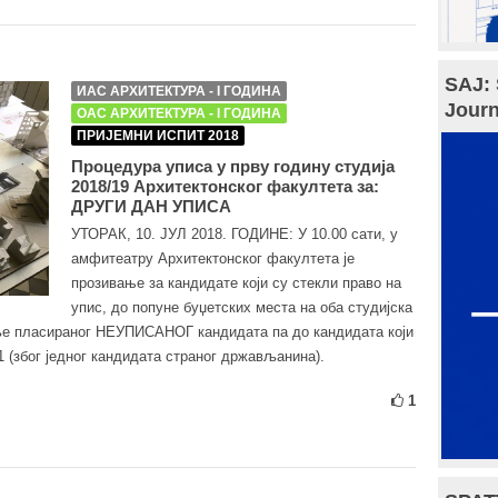
SAJ: 
ИАС АРХИТЕКТУРА - I ГОДИНА
Journ
ОАС АРХИТЕКТУРА - I ГОДИНА
ПРИЈЕМНИ ИСПИТ 2018
Процедура уписа у прву годину студија
2018/19 Архитектонског факултета за:
ДРУГИ ДАН УПИСА
УТОРАК, 10. ЈУЛ 2018. ГОДИНЕ: У 10.00 сати, у
амфитеатру Архитектонског факултета је
прозивање за кандидате који су стекли право на
упис, до попуне буџетских места на оба студијска
ље пласираног НЕУПИСАНОГ кандидата па до кандидата који
1 (због једног кандидата страног држављанина).
1