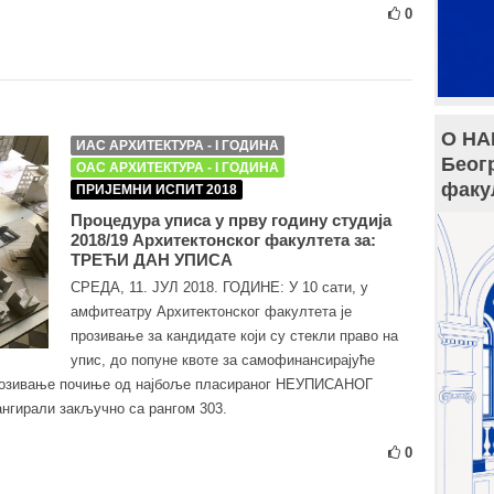
0
О НА
ИАС АРХИТЕКТУРА - I ГОДИНА
Беог
ОАС АРХИТЕКТУРА - I ГОДИНА
факу
ПРИЈЕМНИ ИСПИТ 2018
Процедура уписа у прву годину студија
2018/19 Архитектонског факултета за:
ТРЕЋИ ДАН УПИСА
СРЕДА, 11. ЈУЛ 2018. ГОДИНЕ: У 10 сати, у
амфитеатру Архитектонског факултета је
прозивање за кандидате који су стекли право на
упис, до попуне квоте за самофинансирајуће
 Прозивање почиње од најбоље пласираног НЕУПИСАНОГ
ангирали закључно са рангом 303.
0