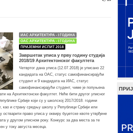
ИАС АРХИТЕКТУРА - I ГОДИНА
ОАС АРХИТЕКТУРА - I ГОДИНА
ПРИЈЕМНИ ИСПИТ 2018
Завршетак уписа у прву годину студија
2018/19 Архитектонског факултета
Четвртог дана уписа (12.07.2018) је уписано 22
кандидата на ОАС, статус самофинансирајући
студент и 9 кандидата на ИАС, статус
самофинансирајући студент, чиме је попуњена
ПРИЈ
сати на Архитектонски факултет. Неће бити другог уписног
публике Србије који су у школској 2017/2018. години
, као и страну средњу школу у Републици Србији или
у остварити право уписа у оквиру буџетске квоте утврђене
та у другом уписном року. Конкурс за два места за те
ен у току августа месеца.