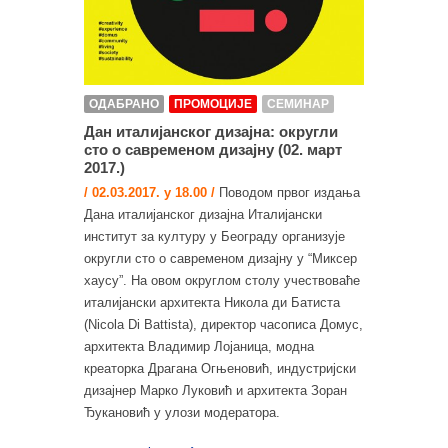
ОДАБРАНО
ПРОМОЦИЈЕ
СЕМИНАР
Дан италијанског дизајна: округли
сто о савременом дизајну (02. март
2017.)
/ 02.03.2017. у 18.00 /
Поводом првог издања
Дана италијанског дизајна Италијански
институт за културу у Београду организује
округли сто о савременом дизајну у “Миксер
хаусу”. На овом округлом столу учествоваће
италијански архитекта Никола ди Батиста
(Nicola Di Battista), директор часописа Домус,
архитекта Владимир Лојаница, модна
креаторка Драгана Огњеновић, индустријски
дизајнер Марко Луковић и архитекта Зоран
Ђукановић у улози модератора.