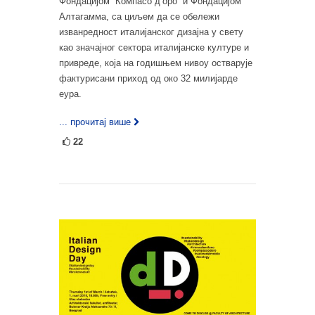
Фондацијом “Компасо д’оро” и Фондацијом
Алтагамма, са циљем да се обележи
изванредност италијанског дизајна у свету
као значајног сектора италијанске културе и
привреде, која на годишњем нивоу остварује
фактурисани приход од око 32 милијарде
еура.
... прочитај више
22