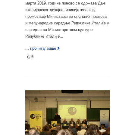
марта 2019. године поново се одржава Дан
италијанског дизајна, иницијатива коју
промовише Министарство спољних послова
и међународне сарадње Републике Италије у
сарадњи са Министарством културе
Републике Италије...
... прочитај више
5