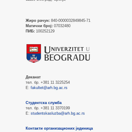
Жиро рачун:
840-0000032849845-71
Матични број:
07032480
ПИБ:
100252129
Деканат
тел. бр. +381 11 3225254
Е:
fakultet@arh.bg.ac.rs
Студентска служба
тел. бр. +381 11 3370199
Е:
studentskasluzba@arh.bg.ac.rs
Контакти организационих јединица