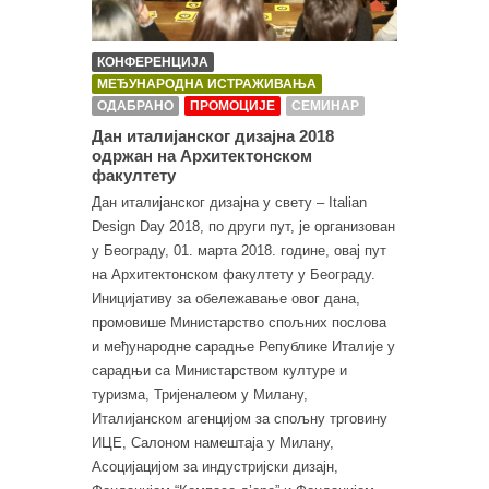
КОНФЕРЕНЦИЈА
МЕЂУНАРОДНА ИСТРАЖИВАЊА
ОДАБРАНО
ПРОМОЦИЈЕ
СЕМИНАР
Дан италијанског дизајна 2018
одржан на Архитектонском
факултету
Дан италијанског дизајна у свету – Italian
Design Day 2018, по други пут, је организован
у Београду, 01. марта 2018. године, овај пут
на Архитектонском факултету у Београду.
Иницијативу за обележавање овог дана,
промовише Министарство спољних послова
и међународне сарадње Републике Италије у
сарадњи са Министарством културе и
туризма, Тријеналеом у Милану,
Италијанском агенцијом за спољну трговину
ИЦЕ, Салоном намештаја у Милану,
Асоцијацијом за индустријски дизајн,