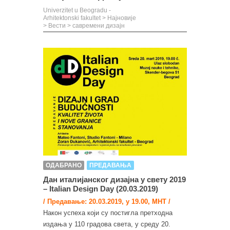
Univerzitet u Beogradu -
Arhitektonski fakultet
>
Најновије
>
Вести
>
савремени дизајн
ОДАБРАНО
ПРЕДАВАЊА
Дан италијанског дизајна у свету 2019
– Italian Design Day (20.03.2019)
/ Предавање: 20.03.2019, у 19.00, МНТ /
Након успеха који су постигла претходна
издања у 110 градова света, у среду 20.