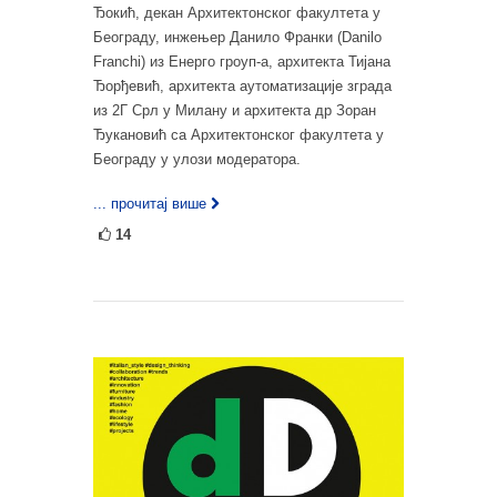
Ђокић, декан Архитектонског факултета у
Београду, инжењер Данило Франки (Danilo
Franchi) из Енерго гроуп-а, архитекта Тијана
Ђорђевић, архитекта аутоматизације зграда
из 2Г Срл у Милану и архитекта др Зоран
Ђукановић са Архитектонског факултета у
Београду у улози модератора.
... прочитај више
14