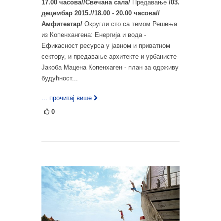
17.00 часова//Свечана сала/
Предавање
/03.
децембар 2015.//18.00 - 20.00 часова//
Амфитеатар/
Округли сто са темом Решења
из Копенхангена: Енергија и вода -
Ефикасност ресурса у јавном и приватном
сектору, и предавање архитекте и урбанисте
Јакоба Мацена Копенхаген - план за одрживу
будућност...
... прочитај више
0