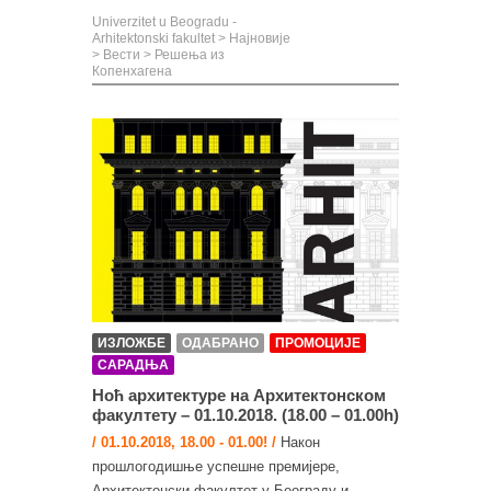
Univerzitet u Beogradu -
Arhitektonski fakultet
>
Најновије
>
Вести
>
Решења из
Копенхагена
ИЗЛОЖБЕ
ОДАБРАНО
ПРОМОЦИЈЕ
САРАДЊА
Ноћ архитектуре на Архитектонском
факултету – 01.10.2018. (18.00 – 01.00h)
/ 01.10.2018, 18.00 - 01.00! /
Након
прошлогодишње успешне премијере,
Архитектонски факултет у Београду и