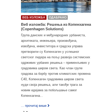
ВЕБ ИЗЛОЖБА
ОДАБРАНО
Веб изложба: Решења из Копенхагена
(Copenhagen Solutions)
Група данских и међународних урбаниста,
архитеката, инжењера, произвођача,
извођача, инвеститора и градска управа
претворили су Копенхаген у успешног
светског лидера на пољу развоја системских
одрживих урбаних решења – применљивих у
градовима широм света. Као члан групе
градова за борбу против климатских промена
C40, Копенхаген градовима широм света
нуди своја решења, али такође трага за
новим идејама за побољшање самог
Копенхагена...
... прочитај више