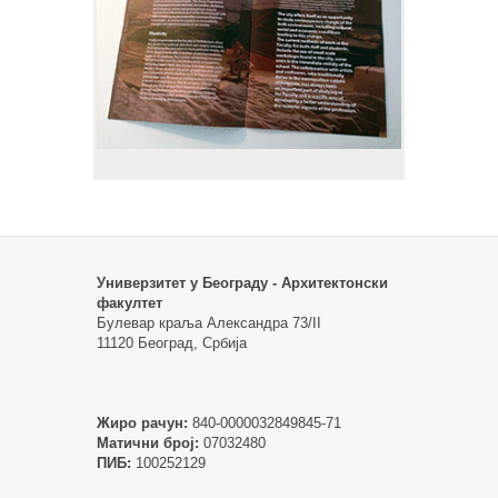
Универзитет у Београду - Архитектонски
факултет
Булевар краља Александра 73/II
11120 Београд, Србија
Жиро рачун:
840-0000032849845-71
Матични број:
07032480
ПИБ:
100252129