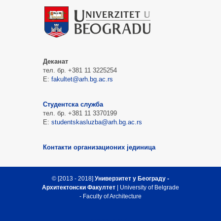
Деканат
тел. бр. +381 11 3225254
Е:
fakultet@arh.bg.ac.rs
Студентска служба
тел. бр. +381 11 3370199
Е:
studentskasluzba@arh.bg.ac.rs
Контакти организационих јединица
© [2013 - 2018]
Универзитет у Београду -
Архитектонски Факултет
| University of Belgrade
- Faculty of Architecture
Врх стране