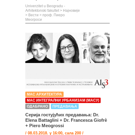
Univerzitet u Beogradu -
Arhitektonski fakultet
>
Најновије
>
Вести
>
проф. Пиеро
Меогроси
МАС АРХИТЕКТУРА
МАС ИНТЕГРАЛНИ УРБАНИЗАМ (МАСУ)
ОДАБРАНО
ПРЕДАВАЊА
Серија гостујућих предавања: Dr.
Elenа Battaglini + Dr. Francesca Giofrè
+ Piero Meogrossi
/ 08.03.2018. у 16:00, сала 200 /