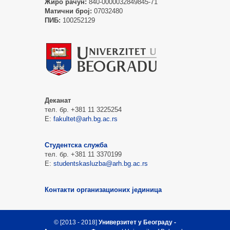
Жиро рачун:
840-0000032849845-71
Матични број:
07032480
ПИБ:
100252129
Деканат
тел. бр. +381 11 3225254
Е:
fakultet@arh.bg.ac.rs
Студентска служба
тел. бр. +381 11 3370199
Е:
studentskasluzba@arh.bg.ac.rs
Контакти организационих јединица
© [2013 - 2018]
Универзитет у Београду -