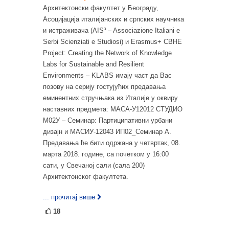
Архитектонски факултет у Београду,
Асоцијација италијанских и српских научника
и истраживача (AIS³ – Associazione Italiani e
Serbi Scienziati e Studiosi) и Erasmus+ CBHE
Project: Creating the Network of Knowledge
Labs for Sustainable and Resilient
Environments – KLABS имају част да Вас
позову на серију гостујућих предавања
еминентних стручњака из Италије у оквиру
наставних предмета: МАСА-У12012 СТУДИО
М02У – Семинар: Партиципативни урбани
дизајн и МАСИУ-12043 ИП02_Семинар А.
Предавања ће бити одржана у четвртак, 08.
марта 2018. године, са почетком у 16:00
сати, у Свечаној сали (сала 200)
Архитектонског факултета.
... прочитај више
18