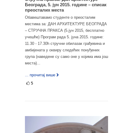
Београда, 5. јун 2015. године – списак
преосталих места
Oбавештавамо студенте o преосталим
местима за: ДАН АРХИТЕКТУРЕ БЕОГРАДА
– СТРУЧНА ПРАКСА (5.јун 2015, бесплатно
учешће) Програм рада 5. јуна 2015. године:
11.30 - 17.30h стручни обилазак грађевина и
амбијената у оквиру следећих понуђених
група (наведене су само оне у којима има још
места)...
... прочитај више
5