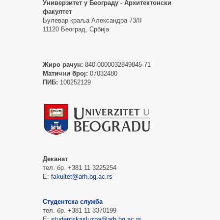
Универзитет у Београду - Архитектонски
факултет
Булевар краља Александра 73/II
11120 Београд, Србија
Жиро рачун:
840-0000032849845-71
Матични број:
07032480
ПИБ:
100252129
Деканат
тел. бр. +381 11 3225254
Е:
fakultet@arh.bg.ac.rs
Студентска служба
тел. бр. +381 11 3370199
Е:
studentskasluzba@arh.bg.ac.rs