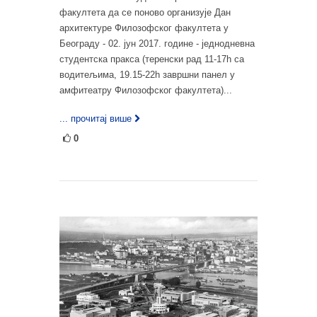
факултета да се поново организује Дан
архитектуре Филозофског факултета у
Београду - 02. јун 2017. године - једнодневна
студентска пракса (теренски рад 11-17h са
водитељима, 19.15-22h завршни панел у
амфитеатру Филозофског факултета)...
... прочитај више
0