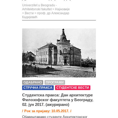
Univerzitet u Beogradu -
Arhitektonski fakultet
>
Најновије
>
Вести
>
проф. др Александар
Кадијевић
ОДАБРАНО
ПРОГРАМИ
СТРУЧНА ПРАКСА
СТУДЕНТСКЕ ВЕСТИ
Студентска пракса: Дан архитектуре
Филозофског факултета у Београду,
02. јун 2017. (ажурирано)
/ Рок за пријаву: 10.05.2017. /
Oбавештавамо студенте Архитектонског