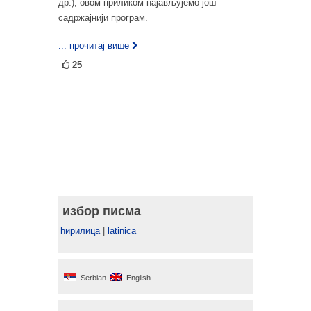
др.), овом приликом најављујемо још
садржајнији програм.
... прочитај више
25
избор писма
ћирилица
|
latinica
Serbian
English