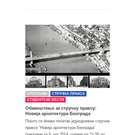
ПРОГРАМИ
СТРУЧНА ПРАКСА
СТУДЕНТСКЕ ВЕСТИ
Обавештење за стручну праксу:
Новија архитектура Београда
Пошто се ближи почетак једнодневне стручне
праксе ”Новија архитектура Београда”
(заказане за 6. јун 2014. године од 11.00 до