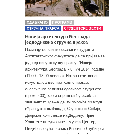
ОДАБРАНО
ПРОГРАМИ
СТРУЧНА ПРАКСА
СТУДЕНТСКЕ ВЕСТИ
Новија архитектура Београда:
једнодневна стручна пракса
Позивају се заинтересовани студенти
Архитектонског факултета да се пријаве за
једнодневну стручну праксу: ”Новија
архитектура Београда” - 6. јун 2014. године
(11.00 - 18.00 часова). Након позитивног
искуства са две претходне праксе,
обележеног великим одазивом студената
(преко 400), као и спремношћу особља
знаменитих здања да им омогуће приступ
(Француске амбасаде, Скупштине Србије,
Дворског комплекса на Дедињу, Прве
Хрватске штедионице - Музеја Цептер,
Цвијићеве куће, Конака Кнегиње Љубице и