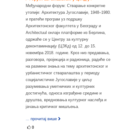
Међународни форум: Стварање конкретне
утопије: Архитектура Југославије, 1948–1980.
и пратећи програм уз подршку
Архитектонског факултета у Београду и
Architectuul онлајн платформе из Берлина,
одржаће се у Центру за културну
деконтаминацију (ЦЗКд) од 12. до 15.
новембра 2018. године. Кроз низ предавања,
разговора, пројекција и радионица, радиће се
на размени знања на тему архитектонског и
урбанистичког стваралаштва у периоду
социјалистичке Југославије у циљу
разумевања уметничких и културних
достигнућа, односа изграђене средине и
друштва, вредновања културног наслеђа и
јачања критичког мишљења.
... прочитај више
0