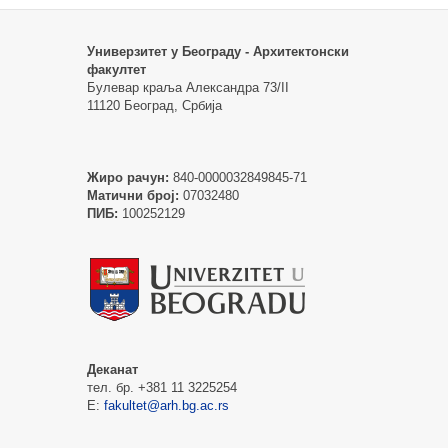
Универзитет у Београду - Архитектонски
факултет
Булевар краља Александра 73/II
11120 Београд, Србија
Жиро рачун:
840-0000032849845-71
Матични број:
07032480
ПИБ:
100252129
Деканат
тел. бр. +381 11 3225254
Е:
fakultet@arh.bg.ac.rs