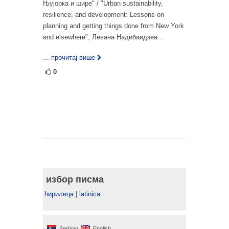
Њујорка и шире" / "Urban sustainability,
resilience, and development: Lessons on
planning and getting things done from New York
and elsewhere", Левана Надибаидзеа...
... прочитај више
0
избор писма
ћирилица
|
latinica
Serbian
English