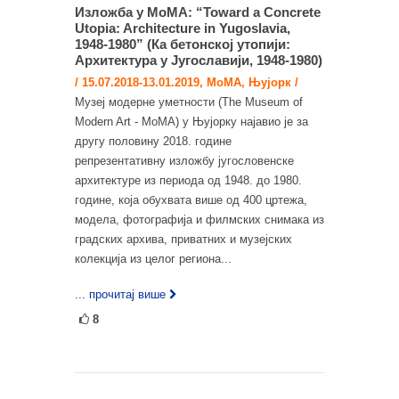
Изложба у MoMA: “Toward a Concrete
Utopia: Architecture in Yugoslavia,
1948-1980” (Ка бетонској утопији:
Архитектура у Југославији, 1948-1980)
/ 15.07.2018-13.01.2019, MoMA, Њујорк /
Музеј модерне уметности (The Museum of
Modern Art - MoMA) у Њујорку најавио је за
другу половину 2018. године
репрезентативну изложбу југословенске
архитектуре из периода од 1948. до 1980.
године, која обухвата више од 400 цртежа,
модела, фотографија и филмских снимака из
градских архива, приватних и музејских
колекција из целог региона...
... прочитај више
8