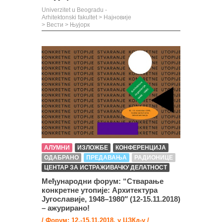
Univerzitet u Beogradu -
Arhitektonski fakultet
>
Најновије
>
Вести
>
Њујорк
АЛУМНИ
ИЗЛОЖБЕ
КОНФЕРЕНЦИЈА
ОДАБРАНО
ПРЕДАВАЊА
РАДИОНИЦЕ
ЦЕНТАР ЗА ИСТРАЖИВАЧКУ ДЕЛАТНОСТ
Међународни форум: “Стварање
конкретне утопије: Архитектура
Југославије, 1948–1980″ (12-15.11.2018)
– ажурирано!
/ Форум: 12.-15.11.2018. у ЦЗКд-у /