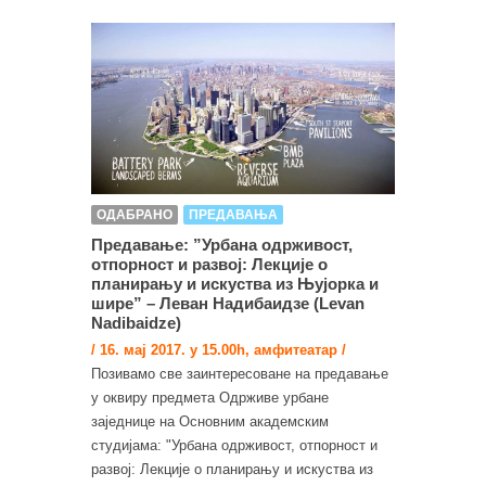
ОДАБРАНО
ПРЕДАВАЊА
Предавање: ”Урбана одрживост,
отпорност и развој: Лекције о
планирању и искуства из Њујорка и
шире” – Леван Надибаидзе (Levan
Nadibaidze)
/ 16. мај 2017. у 15.00h, амфитеатар /
Позивамо све заинтересоване на предавање
у оквиру предмета Одрживе урбане
заједнице на Основним академским
студијама: "Урбана одрживост, отпорност и
развој: Лекције о планирању и искуства из