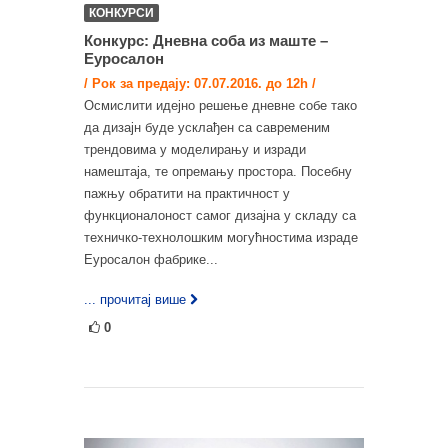
КОНКУРСИ
Конкурс: Дневна соба из маште –
Еуросалон
/ Рок за предају: 07.07.2016. до 12h /
Осмислити идејно решење дневне собе тако
да дизајн буде усклађен са савременим
трендовима у моделирању и изради
намештаја, те опремању простора. Посебну
пажњу обратити на практичност у
функционалоност самог дизајна у складу са
техничко-технолошким могућностима израде
Еуросалон фабрике...
... прочитај више
0