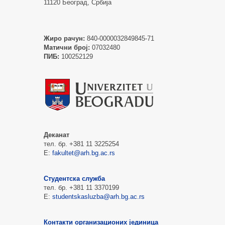
11120 Београд, Србија
Жиро рачун:
840-0000032849845-71
Матични број:
07032480
ПИБ:
100252129
Деканат
тел. бр. +381 11 3225254
Е:
fakultet@arh.bg.ac.rs
Студентска служба
тел. бр. +381 11 3370199
Е:
studentskasluzba@arh.bg.ac.rs
Контакти организационих јединица