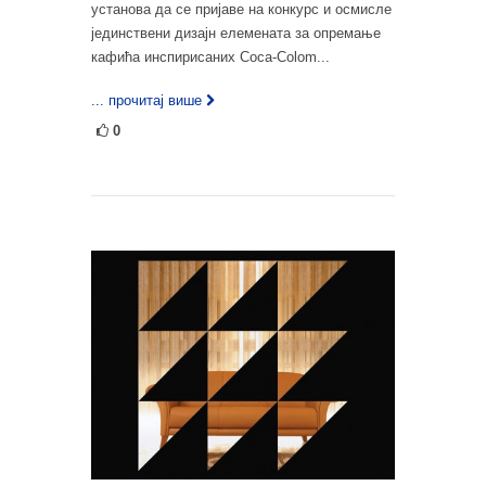
установа да се пријаве на конкурс и осмисле
јединствени дизајн елемената за опремање
кафића инспирисаних Coca-Colom...
... прочитај више
0