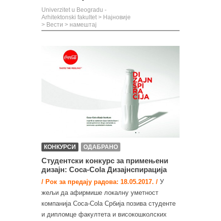
Univerzitet u Beogradu -
Arhitektonski fakultet
>
Најновије
>
Вести
>
намештај
КОНКУРСИ
ОДАБРАНО
Студентски конкурс за примењени
дизајн: Coca-Cola Дизајнспирација
/ Рок за предају радова: 18.05.2017. /
У
жељи да афирмише локалну уметност
компанија Coca-Cola Србија позива студенте
и дипломце факултета и високошколских