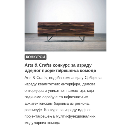
КОНКУРСИ
Arts & Crafts конкурс за израду
идејног пројекта/решења комоде
Arts & Crafts, водећа компанија у Србији за
израду квалитетних ентеријера, делова
ентеријера и уникатног намештаја, која
годинама сарађује са најпознатијим
архитектонским бироима из региона,
расписује: Конкурс за израду идејног
пројекта/решења мулти-функционалних
модуларних комода