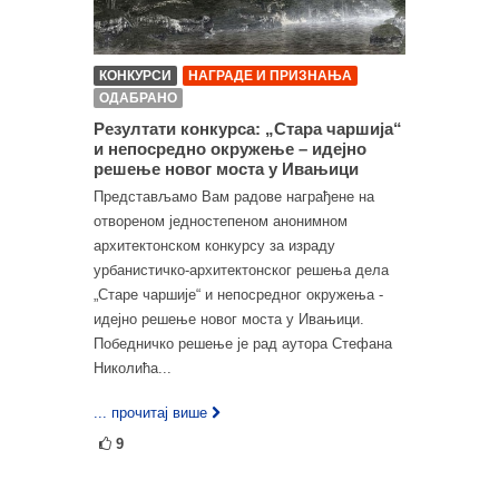
КОНКУРСИ
НАГРАДЕ И ПРИЗНАЊА
ОДАБРАНО
Резултати конкурса: „Стара чаршија“
и непосредно окружење – идејно
решење новог моста у Ивањици
Представљамо Вам радове награђене на
отвореном једностепеном анонимном
архитектонском конкурсу за израду
урбанистичко-архитектонског решења дела
„Старе чаршије“ и непосредног окружења -
идејно решење новог моста у Ивањици.
Победничко решење је рад аутора Стефана
Николића...
... прочитај више
9