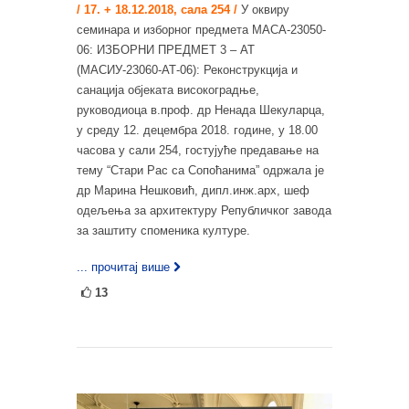
/ 17. + 18.12.2018, сала 254 /
У оквиру
семинара и изборног предмета МАСА-23050-
06: ИЗБОРНИ ПРЕДМЕТ 3 – АТ
(МАСИУ-23060-АТ-06): Реконструкција и
санација објеката високоградње,
руководиоца в.проф. др Ненада Шекуларца,
у среду 12. децембра 2018. године, у 18.00
часова у сали 254, гостујуће предавање на
тему “Стари Рас са Сопоћанима” одржала је
др Марина Нешковић, дипл.инж.арх, шеф
одељења за архитектуру Републичког завода
за заштиту споменика културе.
... прочитај више
13