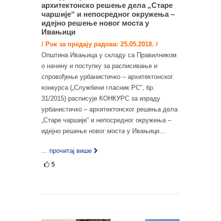
архитектонско решење дела „Старе
чаршије“ и непосредног окружења –
идејно решење новог моста у
Ивањици
/ Рок за предају радова: 25.05.2018. /
Општина Ивањица у складу са Правилником
о начину и поступку за расписивање и
спровођење урбанистичко – архитектонског
конкурса („Службени гласник РС“, бр.
31/2015) расписује КОНКУРС за израду
урбанистичко – архитектонског решења дела
„Старе чаршије“ и непосредног окружења –
идејно решење новог моста у Ивањици...
... прочитај више
5