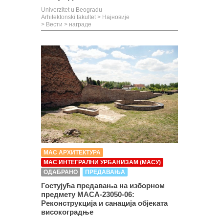
Univerzitet u Beogradu -
Arhitektonski fakultet
>
Најновије
>
Вести
>
награде
МАС АРХИТЕКТУРА
МАС ИНТЕГРАЛНИ УРБАНИЗАМ (МАСУ)
ОДАБРАНО
ПРЕДАВАЊА
Гостујућа предавања на изборном
предмету МАСА-23050-06:
Реконструкција и санација објеката
високоградње