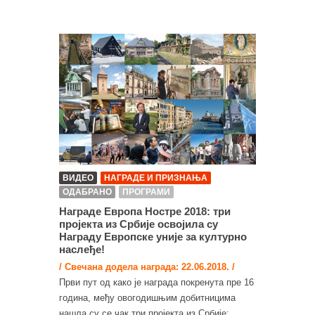
ВИДЕО
НАГРАДЕ И ПРИЗНАЊА
ОДАБРАНО
ПРОГРАМИ
Награде Европа Ностре 2018: три
пројекта из Србије освојила су
Награду Европске уније за културно
наслеђе!
/ Свечана додела награда: 22.06.2018. /
Први пут од како је награда покренута пре 16
година, међу овогодишњим добитницима
нашла су се чак три пројекта из Србије: