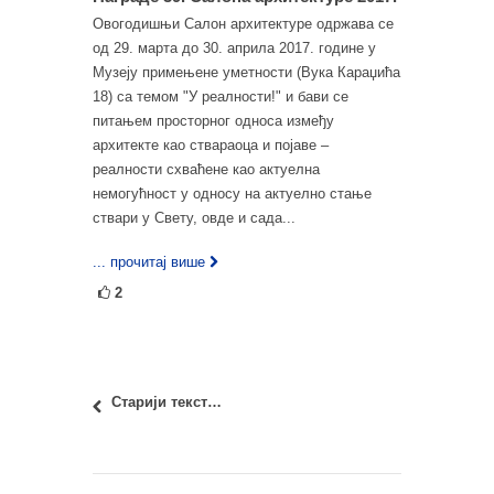
Овогодишњи Салон архитектуре одржава се
од 29. марта до 30. априла 2017. године у
Музеју примењене уметности (Вука Караџића
18) са темом "У реалности!" и бави се
питањем просторног односа између
архитекте као ствараоца и појаве –
реалности схваћене као актуелна
немогућност у односу на актуелно стање
ствари у Свету, овде и сада...
... прочитај више
2
Старији текстови