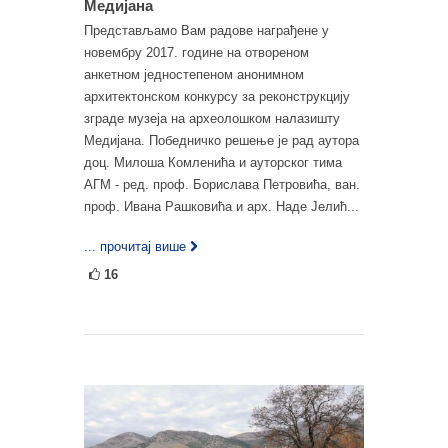
Медијана
Представљамо Вам радове награђене у
новембру 2017. године на отвореном
анкетном једностепеном анонимном
архитектонском конкурсу за реконструкцију
зграде музеја на археолошком налазишту
Медијана. Победничко решење је рад аутора
доц. Милоша Комленића и ауторског тима
АГМ - ред. проф. Борислава Петровића, ван.
проф. Ивана Рашковића и арх. Наде Јелић...
... прочитај више
16