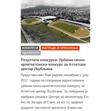
КОНКУРСИ
НАГРАДЕ И ПРИЗНАЊА
ОДАБРАНО
Резултати конкурса: Урбанистичко-
архитектонски конкурс за Атлетски
центар Љубљана
Представљамо Вам радове награђене у јуну
2017. године на отвореном једностепеном
урбанистичко-архитектонском конкурсу за
Атлетски центар Љубљана. За победника је
изабрано решење Центра за архитектуру Fin
Ars из Загорја об Сави, за ког су пројекат
урадиле три српске архитекте Борислав