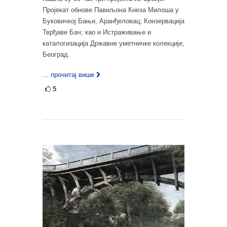
Пројекат обнове Павиљона Кнеза Милоша у
Буковичкој Бањи, Аранђеловац; Конзервација
Тврђаве Бач; као и Истраживање и
каталогизација Државне уметничке колекције,
Београд.
... прочитај више
5