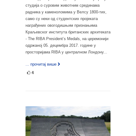
студија о суровим животним срединама
радника у каменоломима у Велсу 1800-тих,
само су неки од студентских пројеката
награђених овогодишњим признањима
Краљевског института британских архитеката
- The RIBA President’s Medals, на церемонији
одржаној 05. децембра 2017. године у
просторијама RIBA у централном Лондону...
... прочитај више
4