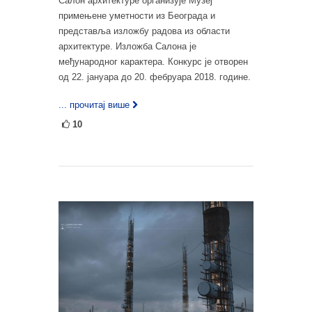
Салон архитектуре организује Музеј
примењене уметности из Београда и
представља изложбу радова из области
архитектуре. Изложба Салона је
међународног карактера. Конкурс је отворен
од 22. јануара до 20. фебруара 2018. године.
... прочитај више
10