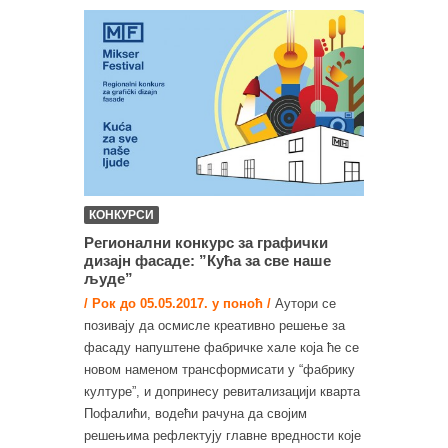
КОНКУРСИ
Регионални конкурс за графички
дизајн фасаде: ”Кућа за све наше
људе”
/ Рок до 05.05.2017. у поноћ /
Аутори се
позивају да осмисле креативно решење за
фасаду напуштене фабричке хале која ће се
новом наменом трансформисати у “фабрику
културе”, и допринесу ревитализацији кварта
Пофалићи, водећи рачуна да својим
решењима рефлектују главне вредности које