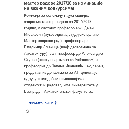
мастер радове 2017/18 за номинације
на важним конкурсима!
Комисија за селекцију најуспешнијих
завршних мастер радова за 2017/2018
годину, у саставу: професор арх. Дејан
Миљковић (руководилац студијске целине
Мастер завршни рад), професор арх.
Владимир Лојаница (шеф департмана за
Архитектуру), ван. професор др Александра
Ступар (шеф департмана за Урбанизам) и
професорка др Јелена Ивановић-Шекуларац,
представник департмана за АТ, донела је
одлуку о следећим номинацијама
студентских радова у име Универзитета у
Београду - Архитектонског факултета...
... прочитај више
1