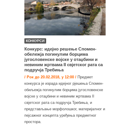
КОНКУРСИ
Конкурс: идејно решење Спомен-
oбележја погинулим борцима
југословенске војске у отаџбини и
невиним жртвама II свјетског рата са
подручја Требиња
/ Рок до 20.02.2018, у 12:00 /
Предмет
конкурса је израда идејног рјешења Спомен-
oбиљежја погинулим борцима југословенске
војске у отаџбини и невиним жртвама II
свјетског рата са подручја Требиња, и
представљање морфолошког, материјалног и
пејсажног концепта уређења предметног
простора.