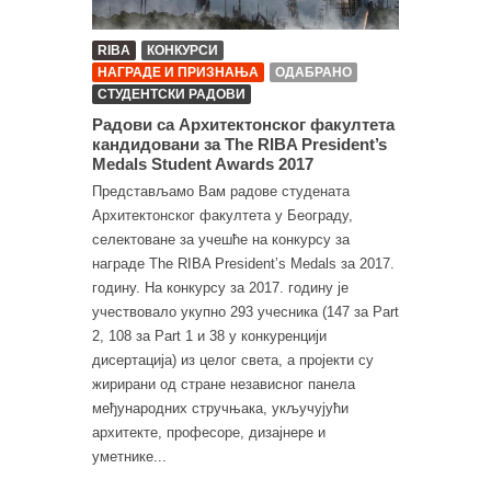
RIBA
КОНКУРСИ
НАГРАДЕ И ПРИЗНАЊА
ОДАБРАНО
СТУДЕНТСКИ РАДОВИ
Радови са Архитектонског факултета
кандидовани за The RIBA President’s
Medals Student Awards 2017
Представљамо Вам радове студената
Архитектонског факултета у Београду,
селектоване за учешће на конкурсу за
награде The RIBA President’s Medals за 2017.
годину. На конкурсу за 2017. годину је
учествовало укупно 293 учесника (147 за Part
2, 108 за Part 1 и 38 у конкуренцији
дисертација) из целог света, а пројекти су
жирирани од стране независног панела
међународних стручњака, укључујући
архитекте, професоре, дизајнере и
уметнике...