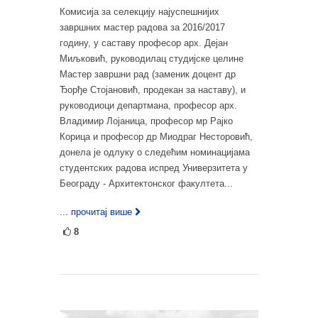
Комисија за селекцију најуспешнијих
завршних мастер радова за 2016/2017
годину, у саставу професор арх. Дејан
Миљковић, руководилац студијске целине
Мастер завршни рад (заменик доцент др
Ђорђе Стојановић, продекан за наставу), и
руководиоци департмана, професор арх.
Владимир Лојаница, професор мр Рајко
Корица и професор др Миодраг Несторовић,
донела је одлуку о следећим номинацијама
студентских радова испред Универзитета у
Београду - Архитектонског факултета...
... прочитај више
8