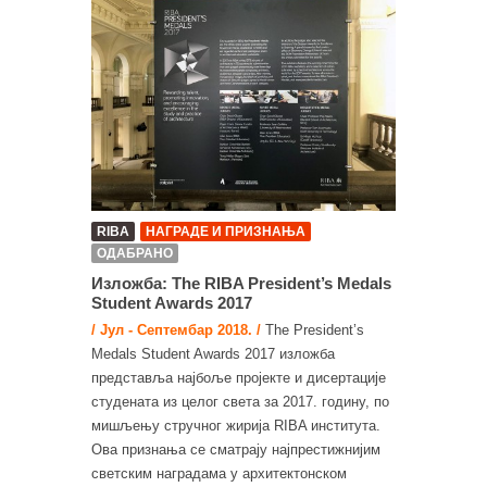
RIBA
НАГРАДЕ И ПРИЗНАЊА
ОДАБРАНО
Изложба: The RIBA President’s Medals
Student Awards 2017
/ Јул - Септембар 2018. /
The President’s
Medals Student Awards 2017 изложба
представља најбоље пројекте и дисертације
студената из целог света за 2017. годину, по
мишљењу стручног жирија RIBA института.
Ова признања се сматрају најпрестижнијим
светским наградама у архитектонском