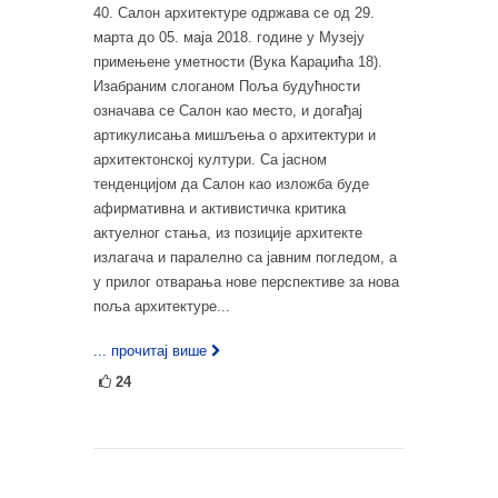
40. Салон архитектуре одржава се од 29.
марта до 05. маја 2018. године у Музеју
примењене уметности (Вука Караџића 18).
Изабраним слоганом Поља будућности
означава се Салон као место, и догађај
артикулисања мишљења о архитектури и
архитектонској култури. Са јасном
тенденцијом да Салон као изложба буде
афирмативна и активистичка критика
актуелног стања, из позиције архитекте
излагача и паралелно са јавним погледом, а
у прилог отварања нове перспективе за нова
поља архитектуре...
... прочитај више
24