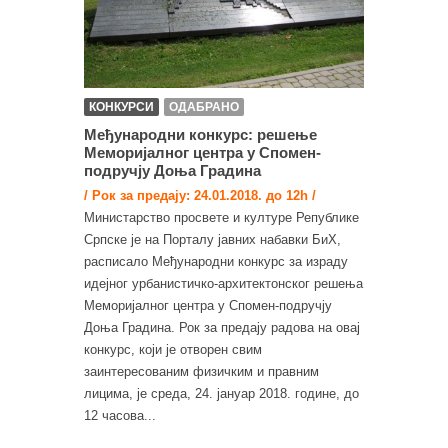
КОНКУРСИ
ОДАБРАНО
Међународни конкурс: решењe
Меморијалног центра у Спомен-
подручју Доња Градина
/ Рок за предају: 24.01.2018. до 12h /
Министарство просвете и културе Републике
Српске је на Порталу јавних набавки БиХ,
расписало Међународни конкурс за израду
идејног урбанистичко-архитектонског решења
Меморијалног центра у Спомен-подручју
Доња Градина. Рок за предају радова на овај
конкурс, који је отворен свим
заинтересованим физичким и правним
лицима, је среда, 24. јануар 2018. године, до
12 часова...