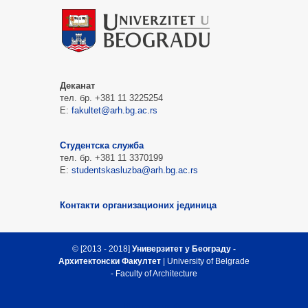
Деканат
тел. бр. +381 11 3225254
Е:
fakultet@arh.bg.ac.rs
Студентска служба
тел. бр. +381 11 3370199
Е:
studentskasluzba@arh.bg.ac.rs
Контакти организационих јединица
© [2013 - 2018]
Универзитет у Београду -
Архитектонски Факултет
| University of Belgrade
- Faculty of Architecture
Врх стране