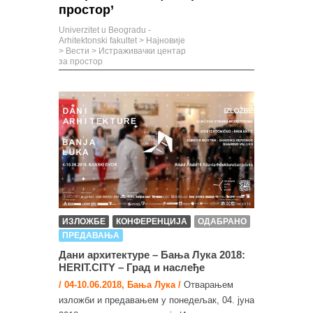
простор’
Univerzitet u Beogradu -
Arhitektonski fakultet
>
Најновије
>
Вести
>
Истраживачки центар
за простор
ИЗЛОЖБЕ
КОНФЕРЕНЦИЈА
ОДАБРАНО
ПРЕДАВАЊА
Дани архитектуре – Бања Лука 2018:
HERIT.CITY – Град и наслеђе
/ 04-10.06.2018, Бања Лука /
Отварањем
изложби и предавањем у понедељак, 04. јуна