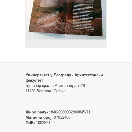
Универзитет у Београду - Архитектонски
факултет
Булевар краља Александра 73/II
11120 Београд, Србија
Жиро рачун:
840-0000032849845-71
Матични број:
07032480
ПИБ:
100252129