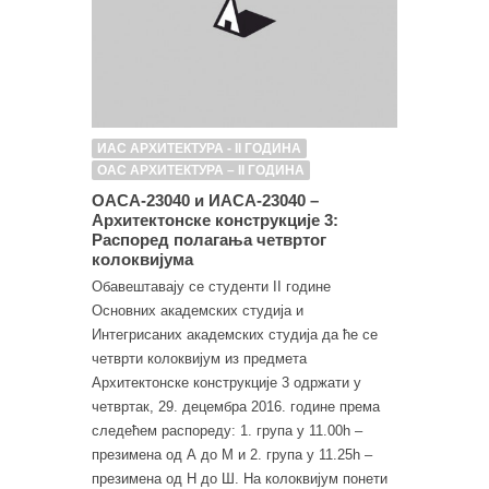
ИАС АРХИТЕКТУРА - II ГОДИНА
ОАС АРХИТЕКТУРА – II ГОДИНА
ОАСА-23040 и ИАСА-23040 –
Архитектонске конструкције 3:
Распоред полагања четвртог
колоквијума
Обавештавају се студенти II године
Основних академских студија и
Интегрисаних академских студија да ће се
четврти колоквијум из предмета
Архитектонске конструкције 3 одржати у
четвртак, 29. децембра 2016. године према
следећем распореду: 1. група у 11.00h –
презимена од А до М и 2. група у 11.25h –
презимена од Н до Ш. На колоквијум понети