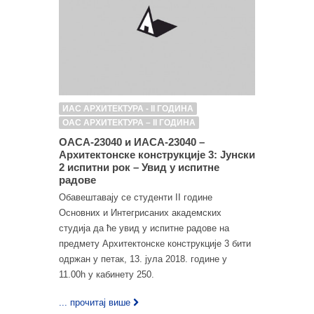
ИАС АРХИТЕКТУРА - II ГОДИНА
ОАС АРХИТЕКТУРА – II ГОДИНА
ОАСА-23040 и ИАСА-23040 –
Архитектонске конструкције 3: Јунски
2 испитни рок – Увид у испитне
радове
Обавештавају се студенти II године
Основних и Интегрисаних академских
студија да ће увид у испитне радове на
предмету Архитектонске конструкције 3 бити
одржан у петак, 13. јула 2018. године у
11.00h у кабинету 250.
... прочитај више