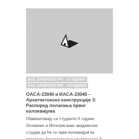
ИАС АРХИТЕКТУРА - II ГОДИНА
ОАС АРХИТЕКТУРА – II ГОДИНА
ОАСА-23040 и ИАСА-23040 –
Архитектонске конструкције 3:
Распоред полагања првог
колоквијума
Обавештавају се студенти II године
Основних и Интегрисаних академских
студија да ће се први колоквијум из