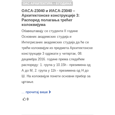
ОАС АРХИТЕКТУРА – II ГОДИНА
ОАСА-23040 и ИАСА-23040 –
Архитектонске конструкције 3:
Распоред полагања трећег
колоквијума
Обавештавају се студенти II године
Основних академских студија и
Интегрисаних академских студија да ће се
трећи колоквијум из предмета Архитектонске
конструкције 3 одржати у четвртак, 08.
децембра 2016. године према следећем
распореду: 1. група у 10.15h - презимена од
А до М, 2. група у 11h - презимена од Н до
Ш. На колоквијум понети основни прибор за
цртање.
... прочитај више
0