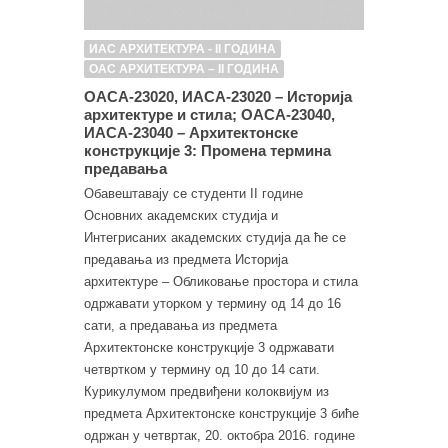
ИАС АРХИТЕКТУРА - II ГОДИНА
ОАС АРХИТЕКТУРА – II ГОДИНА
ОАСА-23020, ИАСА-23020 – Историја
архитектуре и стила; ОАСА-23040,
ИАСА-23040 – Архитектонске
конструкције 3: Промена термина
предавања
Обавештавају се студенти II године
Основних академских студија и
Интегрисаних академских студија да ће се
предавања из предмета Историја
архитектуре – Обликовање простора и стила
одржавати уторком у термину од 14 до 16
сати, а предавања из предмета
Архитектонске конструкције 3 одржавати
четвртком у термину од 10 до 14 сати.
Курикулумом предвиђени колоквијум из
предмета Архитектонске конструкције 3 биће
одржан у четвртак, 20. октобра 2016. године