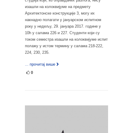
студија који, из оправданих разлога, нису
изашли на колоквијуме на предмету
Архитектонске конструкције 3, могу их
накнадно полагати у јануарском испитном
року у недељу, 29. јануара 2017. године у
10h у салама 226 и 227. Студенти који су
током семестра изашли на колоквијуме испит
полажу у истом термину у салама 218-222,
224, 230, 235.
... прочитај више
0