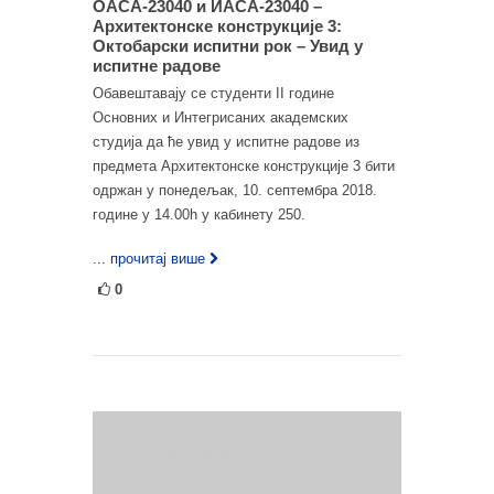
ОАСА-23040 и ИАСА-23040 –
Архитектонске конструкције 3:
Октобарски испитни рок – Увид у
испитне радове
Обавештавају се студенти II године
Основних и Интегрисаних академских
студија да ће увид у испитне радове из
предмета Архитектонске конструкције 3 бити
одржан у понедељак, 10. септембра 2018.
године у 14.00h у кабинету 250.
... прочитај више
0