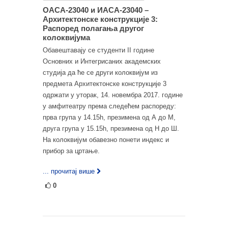
ОАСА-23040 и ИАСА-23040 –
Архитектонске конструкције 3:
Распоред полагања другог
колоквијума
Обавештавају се студенти II године
Основних и Интегрисаних академских
студија да ће се други колоквијум из
предмета Архитектонске конструкције 3
одржати у уторак, 14. новембра 2017. године
у амфитеатру према следећем распореду:
прва група у 14.15h, презимена од А до М,
друга група у 15.15h, презимена од Н до Ш.
На колоквијум обавезно понети индекс и
прибор за цртање.
... прочитај више
0