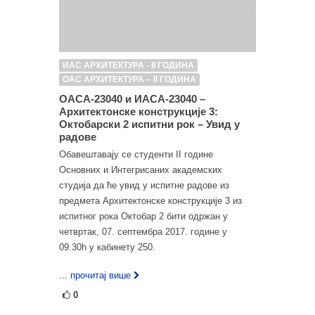
ИАС АРХИТЕКТУРА - II ГОДИНА
ОАС АРХИТЕКТУРА – II ГОДИНА
ОАСА-23040 и ИАСА-23040 –
Архитектонске конструкције 3:
Октобарски 2 испитни рок – Увид у
радове
Обавештавају се студенти II године
Основних и Интегрисаних академских
студија да ће увид у испитне радове из
предмета Архитектонске конструкције 3 из
испитног рока Октобар 2 бити одржан у
четвртак, 07. септембра 2017. године у
09.30h у кабинету 250.
... прочитај више
0