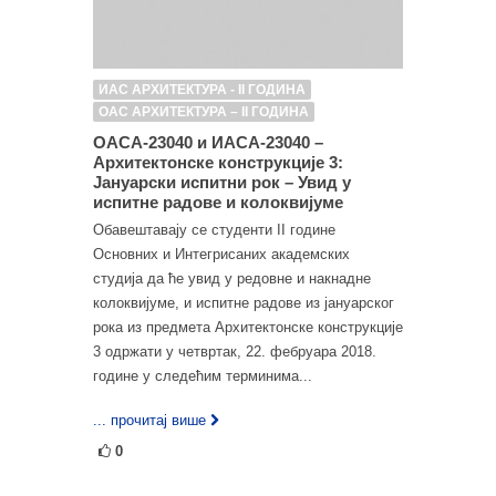
ИАС АРХИТЕКТУРА - II ГОДИНА
ОАС АРХИТЕКТУРА – II ГОДИНА
ОАСА-23040 и ИАСА-23040 –
Архитектонске конструкције 3:
Јануарски испитни рок – Увид у
испитне радове и колоквијуме
Обавештавају се студенти II године
Основних и Интегрисаних академских
студија да ће увид у редовне и накнадне
колоквијуме, и испитне радове из јануарског
рока из предмета Архитектонске конструкције
3 одржати у четвртак, 22. фебруара 2018.
године у следећим терминима...
... прочитај више
0