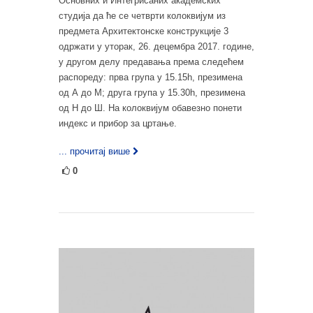
Основних и Интегрисаних академских
студија да ће се четврти колоквијум из
предмета Архитектонске конструкције 3
одржати у уторак, 26. децембра 2017. године,
у другом делу предавања према следећем
распореду: прва група у 15.15h, презимена
од А до М; друга група у 15.30h, презимена
од Н до Ш. На колоквијум обавезно понети
индекс и прибор за цртање.
... прочитај више
0