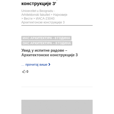
конструкције 3’
Univerzitet u Beogradu -
Arhitektonski fakultet
>
Најновије
>
Вести
>
ИАСА-23040:
Архитектонске конструкције 3
ИАС АРХИТЕКТУРА - II ГОДИНА
ОАС АРХИТЕКТУРА – II ГОДИНА
Увид у испитне радове –
Архитектонске конструкције 3
... прочитај више
0