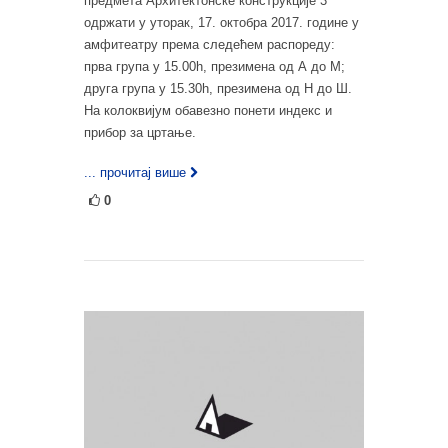
предмета Архитектонске конструкције 3
одржати у уторак, 17. октобра 2017. године у
амфитеатру према следећем распореду:
прва група у 15.00h, презимена од А до М;
друга група у 15.30h, презимена од Н до Ш.
На колоквијум обавезно понети индекс и
прибор за цртање.
... прочитај више
0