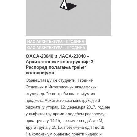
ИАС АРХИТЕКТУРА - II ГОДИНА
ОАС АРХИТЕКТУРА – II ГОДИНА
ОАСА-23040 и ИАСА-23040 –
Архитектонске конструкције 3:
Распоред полагања трећег
колоквијума
Обавештавају се студенти II године
Основних и Интегрисаних академских
студија да ће се трећи колоквијум из
предмета Архитектонске конструкције 3
одржати у уторак, 12. децембра 2017. године
у амфитеатру према следећем распореду:
прва група у 14:15, презимена од А до М,
друга група у 15:15, презимена од Н до Ш.
На колоквијум обавезно понети индекс и