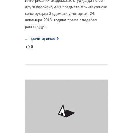
Интегрисаних академских студија да ће се
други колоквијум из предмета Архитектонске
конструкције 3 одржати у четвртак, 24.
новембра 2016. године према следећем
распореду...
... прочитај више
0