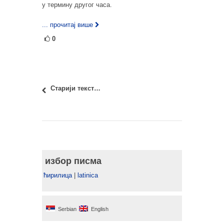
у термину другог часа.
... прочитај више
0
Старији текстови
избор писма
ћирилица
|
latinica
Serbian
English