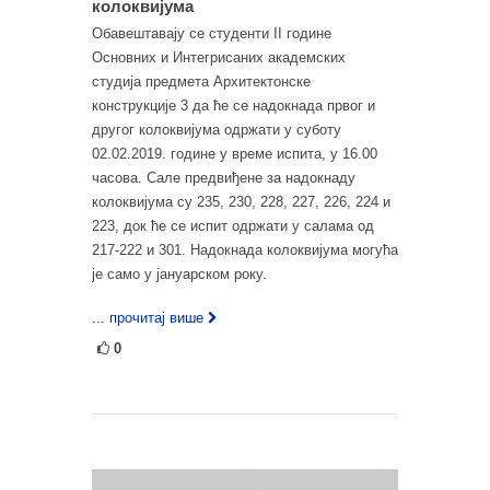
колоквијума
Обавештавају се студенти II године
Основних и Интегрисаних академских
студија предмета Архитектонске
конструкције 3 да ће се надокнада првог и
другог колоквијума одржати у суботу
02.02.2019. године у време испита, у 16.00
часова. Сале предвиђене за надокнаду
колоквијума су 235, 230, 228, 227, 226, 224 и
223, док ће се испит одржати у салама од
217-222 и 301. Надокнада колоквијума могућа
је само у јануарском року.
... прочитај више
0