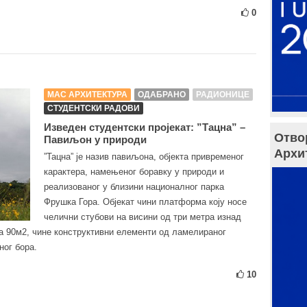
0
МАС АРХИТЕКТУРА
ОДАБРАНО
РАДИОНИЦЕ
СТУДЕНТСКИ РАДОВИ
Изведен студентски пројекат: ”Тацна” –
Отво
Павиљон у природи
Архи
”Тацна” је назив павиљона, објекта привременог
карактера, намењеног боравку у природи и
реализованог у близини националног парка
Фрушка Гора. Објекат чини платформа коју носе
челични стубови на висини од три метра изнад
а 90м2, чине конструктивни елементи од ламелираног
ног бора.
10