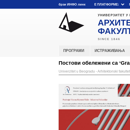
брзи ИНФО линк
E ПЛАТФОРМЕ:
УНИВЕРЗИТЕТ У
АРХИТ
ФАКУЛ
ПРОГРАМИ
ИСТРАЖИВАЊА
Постови обележени са ‘Gra
Univerzitet u Beogradu - Arhitektonski fakultet