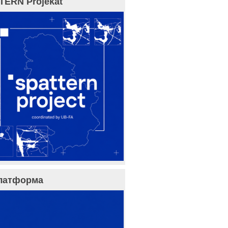
TERN Projekat
латформа