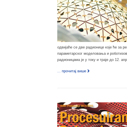
одвијаће се две радионице које ће за 
параметарског моделовања и роботизов
радионицама је у току и траје до 12. апр
... прочитај више