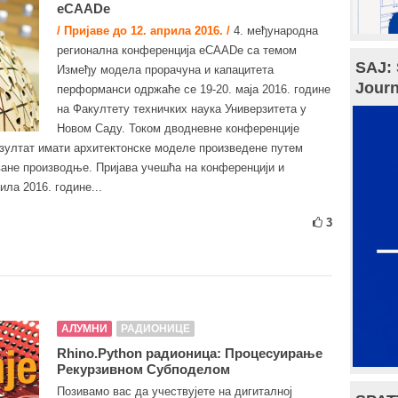
eCAADe
/ Пријаве до 12. априла 2016. /
4. међународна
регионална конференција eCAADe са темом
SAJ: 
Између модела прорачуна и капацитета
Journ
перформанси одржаће се 19-20. маја 2016. године
на Факултету техничких наука Универзитета у
Новом Саду. Током дводневне конференције
резултат имати архитектонске моделе произведене путем
ане производње. Пријава учешћа на конференцији и
ила 2016. године...
3
АЛУМНИ
РАДИОНИЦЕ
Rhino.Python радионица: Процесуирање
Рекурзивном Субподелом
Позивамо вас да учествујете на дигиталној