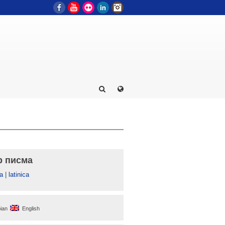
Facebook
YouTube
Flickr
LinkedIn
Instagram
р писма
а
|
latinica
ian
English