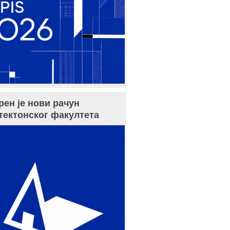
рен је нови рачун
тектонског факултета