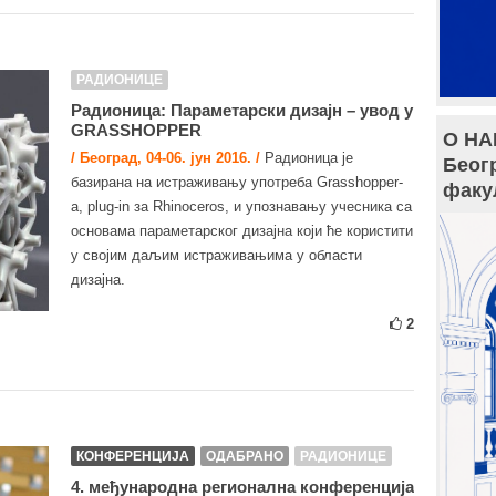
РАДИОНИЦЕ
Радионица: Параметарски дизајн – увод у
GRASSHOPPER
О НА
/ Београд, 04-06. јун 2016. /
Радионица је
Беог
базирана на истраживању употреба Grasshopper-
факу
а, plug-in за Rhinoceros, и упознавању учесника са
основама параметарског дизајна који ће користити
у својим даљим истраживањима у области
дизајна.
2
КОНФЕРЕНЦИЈА
ОДАБРАНО
РАДИОНИЦЕ
4. међународна регионална конференција