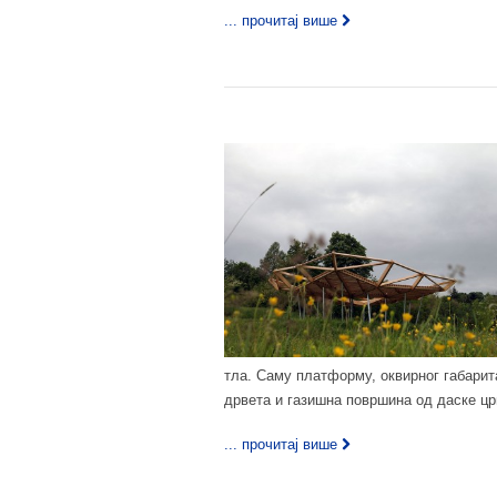
... прочитај више
тла. Саму платформу, оквирног габарит
дрвета и газишна површина од даске цр
... прочитај више