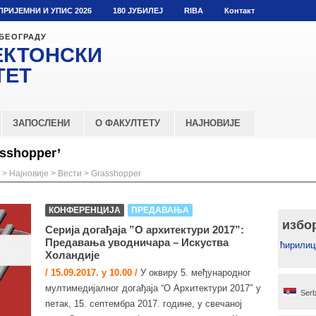
ПРИЈЕМНИ И УПИС 2026
180 ЈУБИЛЕЈ
RIBA
Контакт
 БЕОГРАДУ
ЕКТОНСКИ
ТЕТ
ЗАПОСЛЕНИ
О ФАКУЛТЕТУ
НАЈНОВИЈЕ
sshopper’
>
Најновије
>
Вести
>
Grasshopper
КОНФЕРЕНЦИЈА
ПРЕДАВАЊА
избо
Серија догађаја ”О архитектури 2017”:
Предавања уводничара – Искуства
ћирилиц
Холандије
/ 15.09.2017. у 10.00 /
У оквиру 5. међународног
мултимедијалног догађаја “О Архитектури 2017″ у
Serb
петак, 15. септембра 2017. године, у свечаној