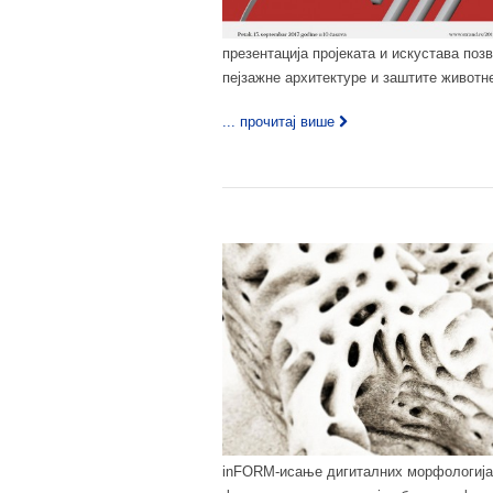
презентација пројеката и искустава поз
пејзажне архитектуре и заштите животне
... прочитај више
inFORM-исање дигиталних морфологија 