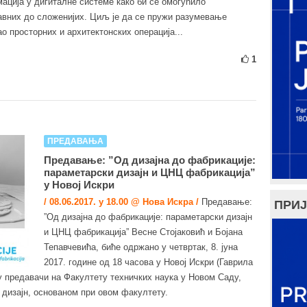
ација у дигиталне системе како би се омогућило
авних до сложенијих. Циљ је да се пружи разумевање
о просторних и архитектонских операција...
1
ПРЕДАВАЊА
Предавање: ”Од дизајна до фабрикације:
параметарски дизајн и ЦНЦ фабрикација”
у Новој Искри
/ 08.06.2017. у 18.00 @ Новa Искрa /
Предавање:
ПРИЈ
”Од дизајна до фабрикације: параметарски дизајн
и ЦНЦ фабрикација” Весне Стојаковић и Бојана
Тепавчевића, биће одржано у четвртак, 8. јуна
2017. године од 18 часова у Новој Искри (Гаврила
су предавачи на Факултету техничких наука у Новом Саду,
 дизајн, основаном при овом факултету.