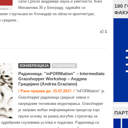
сали Српске академије наука и уметности, Кнез
180 
Михаилова 35 у Београду, одржаће се
ФАКУ
ваних стручњака из Холандије из области архитектуре,
 средине...
1
КОНФЕРЕНЦИЈА
РАДИОНИЦЕ
Радионица: “inFORMation” – Intermediate
Grasshopper Workshop – Андреа
Грацијано (Andrea Graziano)
/ Рана пријава до: 15.07.2017. /
"inFORMation" је
Grasshopper радионица средњег нивоа о
напредним техникама моделирања. Grasshopper
је заправо моћан информациони процесор који
ПАРТ
пружа основу за развој могућих стратегија за
одређеним скуповима услова и података. Радионица се