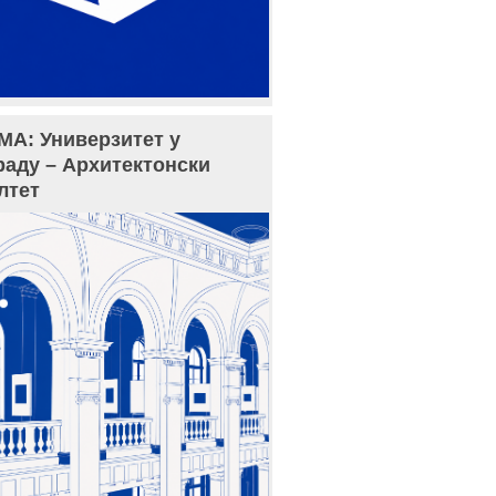
МА: Универзитет у
раду – Архитектонски
лтет