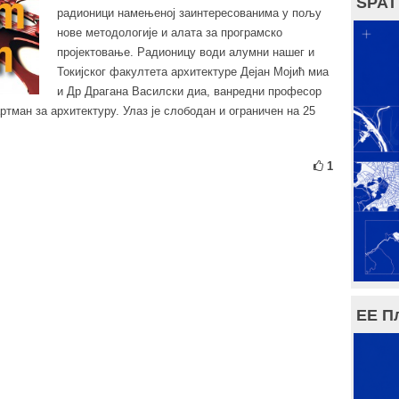
SPAT
радионици намењеној заинтересованима у пољу
нове методологије и алата за програмско
пројектовање. Радионицу води алумни нашег и
Токијског факултета архитектуре Дејан Мојић миа
и Др Драгана Василски диа, ванредни професор
тман за архитектуру. Улаз је слободан и ограничен на 25
1
ЕЕ П