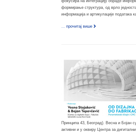
фокусира на интеграцију обраде информ
формирање структура, од врло једност
информација и артикулације података ка
... прочитај више
Принципа 43, Београд). Весна и Бојан 
активни и у оквиру Центра за дигитални