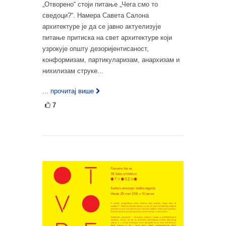
„Отворено“ стоји питање „Чега смо то
сведоци?“. Намера Савета Салона
архитектуре је да се јавно актуелизује
питање притиска на свет архитектуре који
узрокује општу дезоријентисаност,
конформизам, партикуларизам, анархизам и
нихилизам струке...
... прочитај више
7