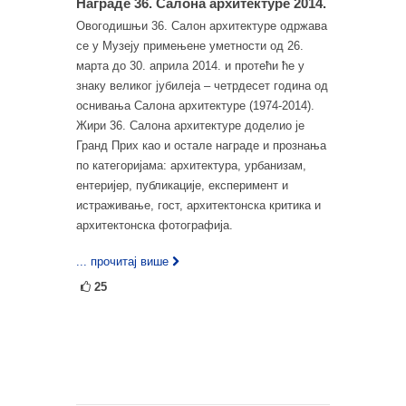
Награде 36. Салона архитектуре 2014.
Овогодишњи 36. Салон архитектуре одржава
се у Музеју примењене уметности од 26.
марта до 30. априла 2014. и протећи ће у
знаку великог јубилеја – четрдесет година од
оснивања Салона архитектуре (1974-2014).
Жири 36. Салона архитектуре доделио је
Гранд Приx као и остале награде и прознања
по категоријама: архитектура, урбанизам,
ентеријер, публикације, експеримент и
истраживање, гост, архитектонска критика и
архитектонска фотографија.
... прочитај више
25