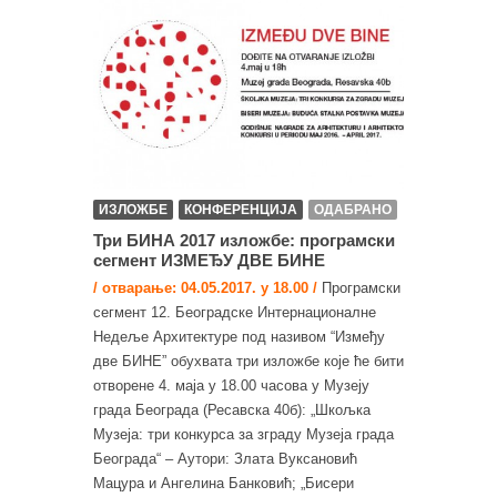
ИЗЛОЖБЕ
КОНФЕРЕНЦИЈА
ОДАБРАНО
Три БИНА 2017 изложбе: програмски
сегмент ИЗМЕЂУ ДВЕ БИНЕ
/ отварање: 04.05.2017. у 18.00 /
Програмски
сегмент 12. Београдске Интернационалне
Недеље Архитектуре под називом “Између
две БИНЕ” обухвата три изложбе које ће бити
отворене 4. маја у 18.00 часова у Музеју
града Београда (Ресавска 40б): „Шкољка
Музеја: три конкурса за зграду Музеја града
Београда“ – Аутори: Злата Вуксановић
Мацура и Ангелина Банковић; „Бисери