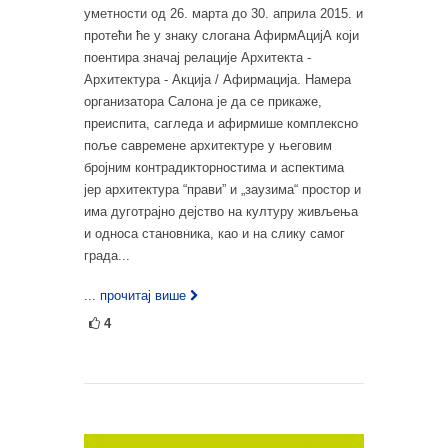
уметности од 26. марта до 30. априла 2015. и
протећи ће у знаку слогана АфирмАцијА који
поентира значај релације Архитекта -
Архитектура - Акција / Афирмација. Намера
организатора Салона је да се прикаже,
преиспита, сагледа и афирмише комплексно
поље савремене архитектуре у његовим
бројним контрадикторностима и аспектима
јер архитектура “прави” и „заузима“ простор и
има дуготрајно дејство на културу живљења
и односа становника, као и на слику самог
града...
... прочитај више
4