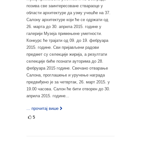
позива све заинтересоване ствараоце у
области архитектуре да узму учешће на 37.
Салону архитектуре који ће се одржати од
26. марта до 30. априла 2015. године у
галерији Музеја примењене уметности.
Конкурс ће трајати од 09. до 19. фебруара
2015. године. Сви пријављени радови
предмет су селекције жирија, а резултати
селекције биће познати ауторима до 28.
фебруара 2015 године. Свечано отварање
Салона, проглашење и уручење награда
предвиђено је за четвртак, 26. март 2015. у
19.00 часова. Салон ће бити отворен до 30.
априла 2015. године...
... прочитај више
5