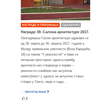
НАГРАДЕ И ПРИЗНАЊА
ОДАБРАНО
Награде 39. Салона архитектуре 2017.
Овогодишњи Салон архитектуре одржава се
од 29. марта до 30. априла 2017. године у
Музеју примењене уметности (Вука Караџића
18) са темом "У реалности!" и бави се
питањем просторног односа између
архитекте као ствараоца и појаве –
реалности схваћене као актуелна
немогућност у односу на актуелно стање
ствари у Свету, овде и сада...
... прочитај више
2