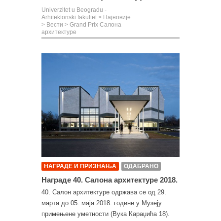
Univerzitet u Beogradu -
Arhitektonski fakultet
>
Најновије
>
Вести
>
Grand Prix Салона
архитектуре
НАГРАДЕ И ПРИЗНАЊА
ОДАБРАНО
Награде 40. Салона архитектуре 2018.
40. Салон архитектуре одржава се од 29.
марта до 05. маја 2018. године у Музеју
примењене уметности (Вука Караџића 18).