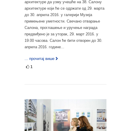
архитектуре да узму учешће на 38. Салону
архитектуре који ће се одржати од 29. марта
до 30. априла 2016. у галерији Музеја
примењене уметности. Свечано отварање
Салона, проглашење и уручење награда
предвиђено је за уторак, 29. март 2016. у
19.00 часова. Салон ће бити отворен до 30.
априла 2016. године...
... прочитај више
1