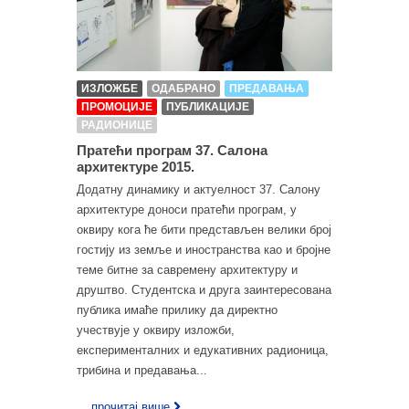
ИЗЛОЖБЕ
ОДАБРАНО
ПРЕДАВАЊА
ПРОМОЦИЈЕ
ПУБЛИКАЦИЈЕ
РАДИОНИЦЕ
Пратећи програм 37. Салона
архитектуре 2015.
Додатну динамику и актуелност 37. Салону
архитектуре доноси пратећи програм, у
оквиру кога ће бити представљен велики број
гостију из земље и иностранства као и бројне
теме битне за савремену архитектуру и
друштво. Студентска и друга заинтересована
публика имаће прилику да директно
учествује у оквиру изложби,
експерименталних и едукативних радионица,
трибина и предавања...
... прочитај више