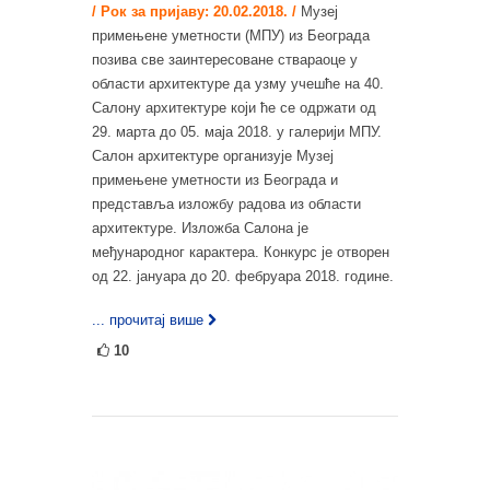
/ Рок за пријаву: 20.02.2018. /
Музеј
примењене уметности (МПУ) из Београда
позива све заинтересоване ствараоце у
области архитектуре да узму учешће на 40.
Салону архитектуре који ће се одржати од
29. марта до 05. маја 2018. у галерији МПУ.
Салон архитектуре организује Музеј
примењене уметности из Београда и
представља изложбу радова из области
архитектуре. Изложба Салона је
међународног карактера. Конкурс је отворен
од 22. јануара до 20. фебруара 2018. године.
... прочитај више
10