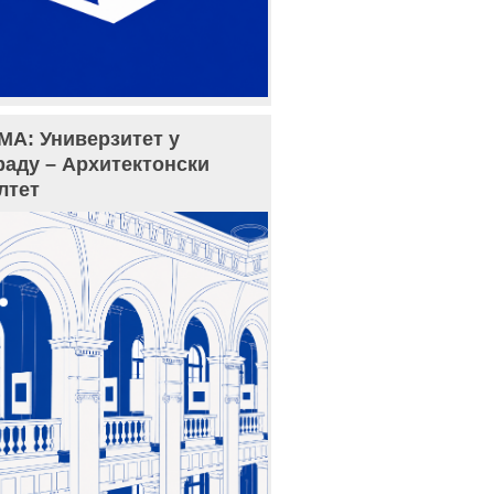
МА: Универзитет у
раду – Архитектонски
лтет