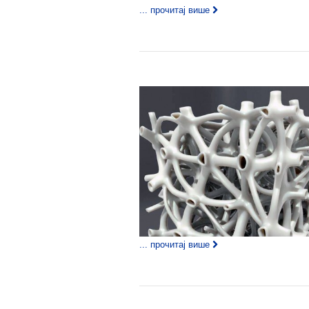
... прочитај више
... прочитај више