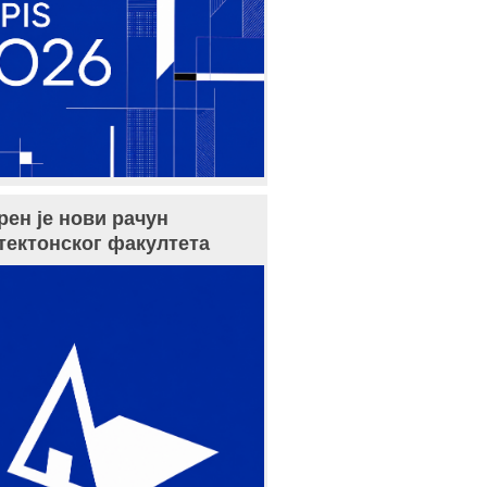
рен је нови рачун
тектонског факултета