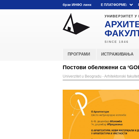
брзи ИНФО линк
E ПЛАТФОРМЕ:
УНИВЕРЗИТЕТ У
АРХИТ
ФАКУЛ
ПРОГРАМИ
ИСТРАЖИВАЊА
Постови обележени са ‘GOI
Univerzitet u Beogradu - Arhitektonski fakultet