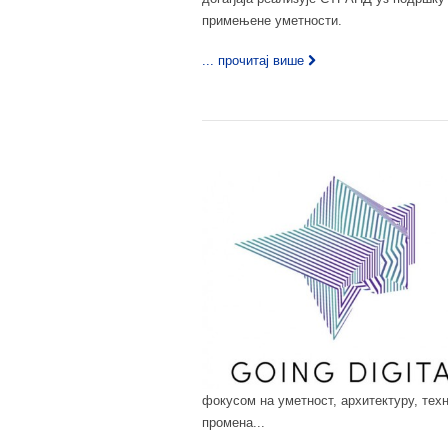
примењене уметности.
... прочитај више
фокусом на уметност, архитектуру, техн
промена...