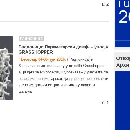
2
РАДИОНИЦЕ
Радионица: Параметарски дизајн – увод у
GRASSHOPPER
Отво
/ Београд, 04-06. јун 2016. /
Радионица је
Архи
базирана на истраживању употреба Grasshopper-
а, plug-in за Rhinoceros, и упознавању учесника са
основама параметарског дизајна који ће користити
у својим даљим истраживањима у области
дизајна.
2