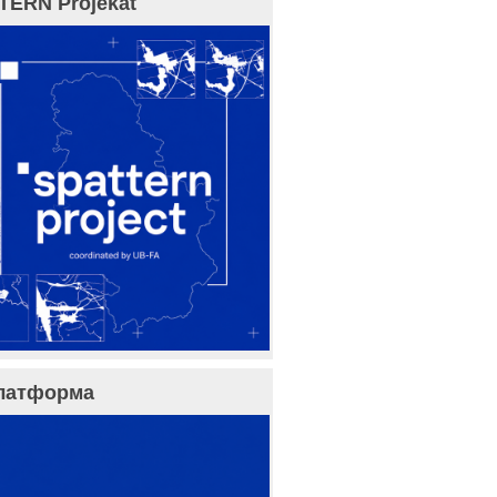
TERN Projekat
латформа