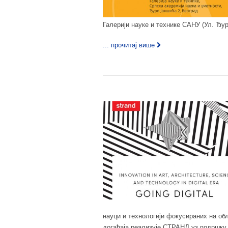
Галерији науке и технике САНУ (Ул. Ђур
... прочитај више
науци и технологији фокусираних на
догађаја реализује СТРАНД уз подршку