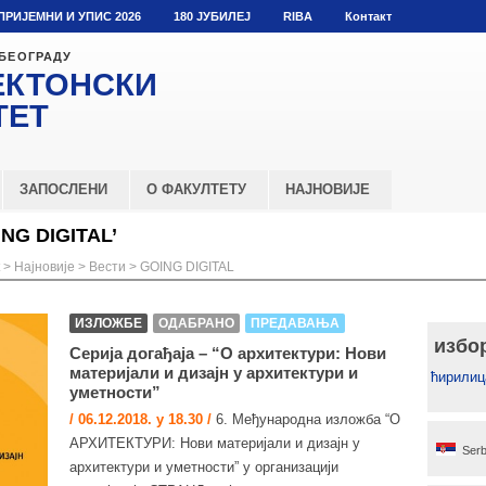
ПРИЈЕМНИ И УПИС 2026
180 ЈУБИЛЕЈ
RIBA
Контакт
 БЕОГРАДУ
ЕКТОНСКИ
ТЕТ
ЗАПОСЛЕНИ
О ФАКУЛТЕТУ
НАЈНОВИЈЕ
NG DIGITAL’
>
Најновије
>
Вести
>
GOING DIGITAL
ИЗЛОЖБЕ
ОДАБРАНО
ПРЕДАВАЊА
избо
Серија догађаја – “О архитектури: Нови
материјали и дизајн у архитектури и
ћирилиц
уметности”
/ 06.12.2018. у 18.30 /
6. Међународна изложба “О
АРХИТЕКТУРИ: Нови материјали и дизајн у
Serb
архитектури и уметности” у организацији