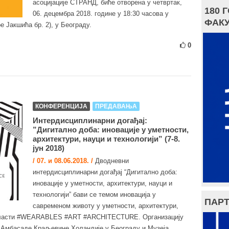
асоцијације СТРАНД, биће отворена у четвртак,
180 
06. децембра 2018. године у 18:30 часова у
ФАКУ
е Јакшића бр. 2), у Београду.
0
КОНФЕРЕНЦИЈА
ПРЕДАВАЊА
Интердисциплинарни догађај:
”Дигитално доба: иновације у уметности,
архитектури, науци и технологији” (7-8.
јун 2018)
/ 07. и 08.06.2018. /
Дводневни
интердисциплинарни догађај “Дигитално доба:
иновације у уметности, архитектури, науци и
технологији” бави се темом иновација у
ПАРТ
савременом животу у уметности, архитектури,
 области #WEARABLES #ART #ARCHITECTURE. Организацију
 Амбасаде Краљевине Холандије у Београду и Музеја