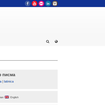
Facebook
YouTube
Flickr
LinkedIn
Instagram
р писма
а
|
latinica
ian
English