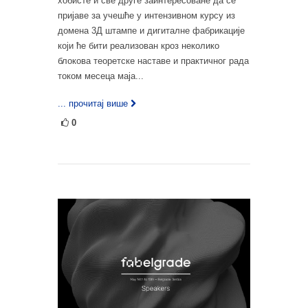
хобисте и све друге заинтересоване да се
пријаве за учешће у интензивном курсу из
домена 3Д штампе и дигиталне фабрикације
који ће бити реализован кроз неколико
блокова теоретске наставе и практичног рада
током месеца маја...
... прочитај више
0