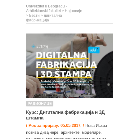
Univerzitet u Beogradu -
Arhitektonski fakultet
>
Најновије
>
Вести
>
дигитална
фабрикација
РАДИОНИЦЕ
Курс: Дигитална фабрикација и 3Д
штампа
/ Рок за пријаву: 05.05.2017. /
Нова Искра
позива дизајнере, архитекте, моделаре,