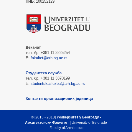
ПИБ:
100252129
Деканат
тел. бр. +381 11 3225254
Е:
fakultet@arh.bg.ac.rs
Студентска служба
тел. бр. +381 11 3370199
Е:
studentskasluzba@arh.bg.ac.rs
Контакти организационих јединица
© [2013 - 2018]
Универзитет у Београду -
Архитектонски Факултет
| University of Belgrade
- Faculty of Architecture