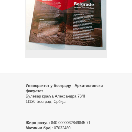
Универзитет у Београду - Архитектонски
факултет
Булевар краља Александра 73/II
11120 Београд, Србија
Жиро рачун:
840-0000032849845-71
Матични број:
07032480