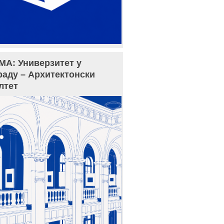
МА: Универзитет у
раду – Архитектонски
лтет