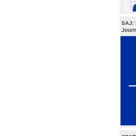
SAJ: 
Journ