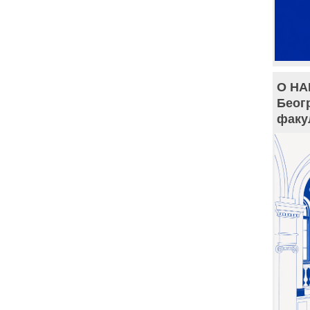
О НА
Беог
факу