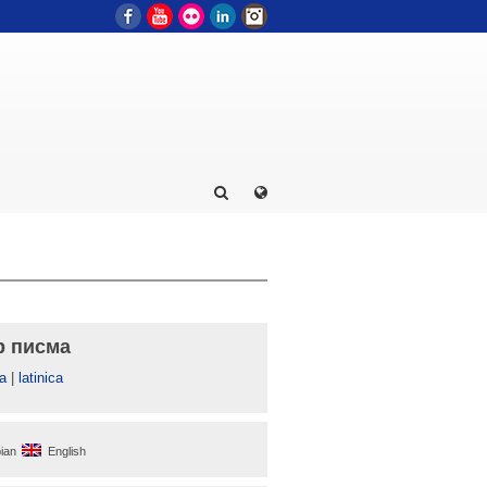
Facebook
YouTube
Flickr
LinkedIn
Instagram
р писма
а
|
latinica
ian
English