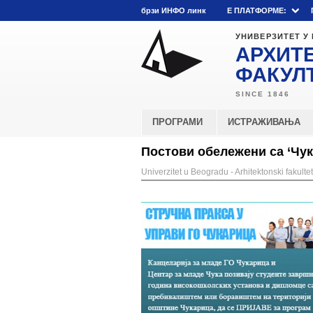
брзи ИНФО линк
E ПЛАТФОРМЕ:
УНИВЕРЗИТЕТ У
АРХИТ
ФАКУЛ
ПРОГРАМИ
ИСТРАЖИВАЊА
Постови обележени са ‘Чук
Univerzitet u Beogradu - Arhitektonski fakultet