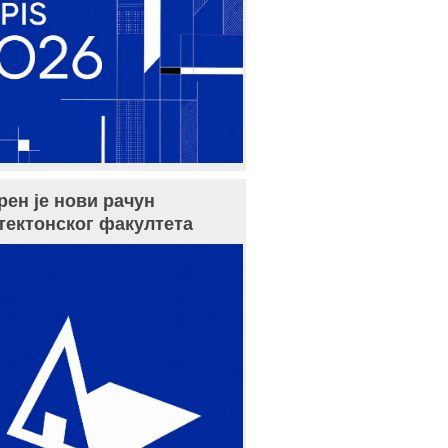
рен је нови рачун
тектонског факултета