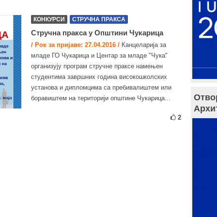
КОНКУРСИ
СТРУЧНА ПРАКСА
Стручна пракса у Општини Чукарица
/ Рок за пријаве: 27.04.2016 /
Канцеларија за
младе ГО Чукарица и Центар за младе "Чука"
организују програм стручне праксе намењен
студентима завршних година високошколских
установа и дипломцима са пребивалиштем или
Отво
боравиштем на територији општине Чукарица...
Архи
2