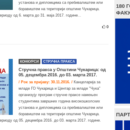
установа и дипломцима са пребивалиштем или
180 
боравиштем на територији општине Чукарица.
ФАКУ
риоду од 6. марта до 31. маја 2017. године...
0
КОНКУРСИ
СТРУЧНА ПРАКСА
Стручна пракса у Општини Чукарица: од
05. децембра 2016. до 03. марта 2017.
/ Рок за пријаву: 30.11.2016. /
Канцеларија за
младе ГО Чукарица и Центар за младе "Чука"
организују програм стручне праксе намењен
студентима завршних година високошколских
установа и дипломцима са пребивалиштем или
ПАРТ
боравиштем на територији општине Чукарица.
ериоду од 05. децембра 2016. до 03. марта 2017. године.