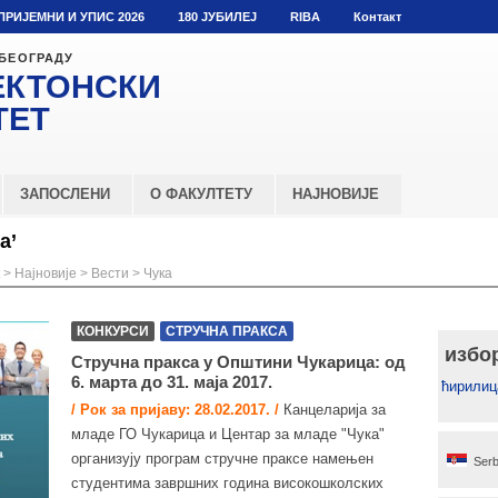
ПРИЈЕМНИ И УПИС 2026
180 ЈУБИЛЕЈ
RIBA
Контакт
 БЕОГРАДУ
ЕКТОНСКИ
ТЕТ
ЗАПОСЛЕНИ
О ФАКУЛТЕТУ
НАЈНОВИЈЕ
а’
>
Најновије
>
Вести
>
Чука
КОНКУРСИ
СТРУЧНА ПРАКСА
избо
Стручна пракса у Општини Чукарица: од
6. марта до 31. маја 2017.
ћирилиц
/ Рок за пријаву: 28.02.2017. /
Канцеларија за
младе ГО Чукарица и Центар за младе "Чука"
организују програм стручне праксе намењен
Serb
студентима завршних година високошколских