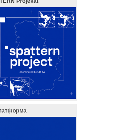
TERN Projekat
латформа