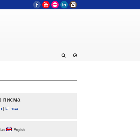
Facebook
YouTube
Flickr
LinkedIn
Instagram
р писма
а
|
latinica
ian
English