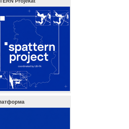
TERN Projekat
латформа