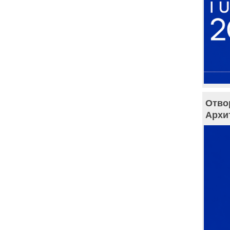
Отво
Архи