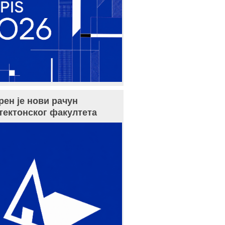
рен је нови рачун
тектонског факултета