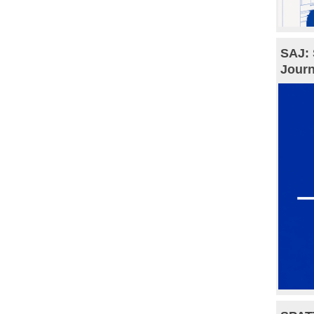
SAJ: 
Journ