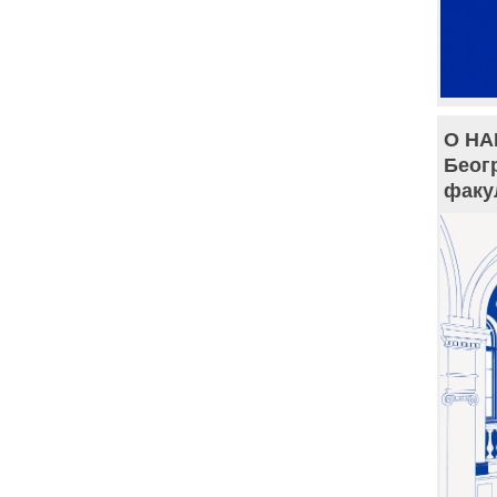
О НА
Беог
факу