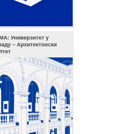
МА: Универзитет у
раду – Архитектонски
лтет