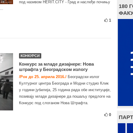
под називом HERIT.CITY - Град и наслеђе почињу
180 
..
ФАКУ
1
КОНКУРСИ
Конкурс за младе дизајнере: Нова
штрафта у Београдском излогу
/Рок до 25. априла 2016./
Београдски излог
Културног центра Београда и Модни студио Клик
у години јубилеја, 25 година рада обе институције,
позивају младе дизајнере да пошаљу предлоге на
Конкурс под слоганом Нова Штрафта.
0
ПАРТ