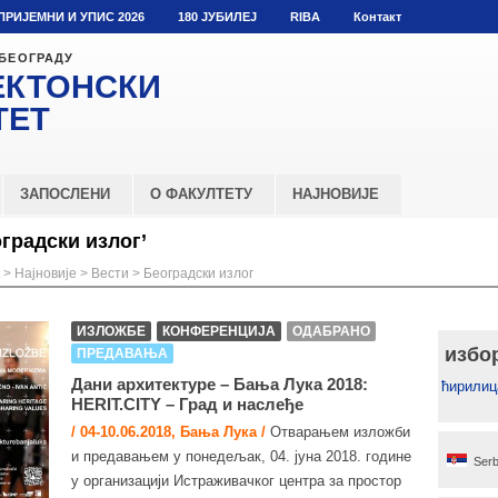
ПРИЈЕМНИ И УПИС 2026
180 ЈУБИЛЕЈ
RIBA
Контакт
 БЕОГРАДУ
ЕКТОНСКИ
ТЕТ
ЗАПОСЛЕНИ
О ФАКУЛТЕТУ
НАЈНОВИЈЕ
градски излог’
>
Најновије
>
Вести
>
Београдски излог
ИЗЛОЖБЕ
КОНФЕРЕНЦИЈА
ОДАБРАНО
избо
ПРЕДАВАЊА
Дани архитектуре – Бања Лука 2018:
ћирилиц
HERIT.CITY – Град и наслеђе
/ 04-10.06.2018, Бања Лука /
Отварањем изложби
и предавањем у понедељак, 04. јуна 2018. године
Serb
у организацији Истраживачког центра за простор