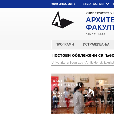
брзи ИНФО линк
E ПЛАТФОРМЕ:
УНИВЕРЗИТЕТ У
АРХИТ
ФАКУЛ
ПРОГРАМИ
ИСТРАЖИВАЊА
Постови обележени са ‘Бео
Univerzitet u Beogradu - Arhitektonski fakultet