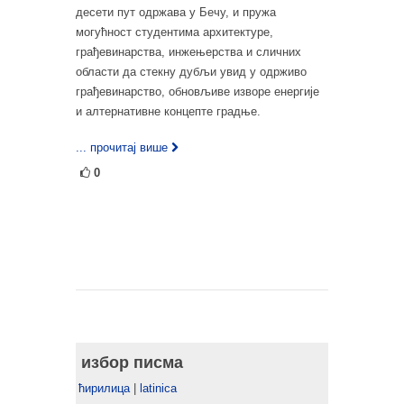
десети пут одржава у Бечу, и пружа
могућност студентима архитектуре,
грађевинарства, инжењерства и сличних
области да стекну дубљи увид у одрживо
грађевинарство, обновљиве изворе енергије
и алтернативне концепте градње.
... прочитај више
0
избор писма
ћирилица
|
latinica