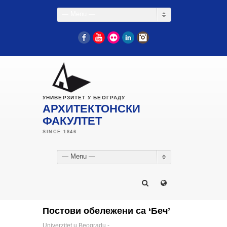
— Menu —
Facebook
YouTube
Flickr
LinkedIn
Instagram
УНИВЕРЗИТЕТ У БЕОГРАДУ
АРХИТЕКТОНСКИ
ФАКУЛТЕТ
— Menu —
Постови обележени са ‘Беч’
Univerzitet u Beogradu -