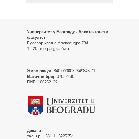
Универзитет у Београду - Архитектонски
факултет
Булевар краља Александра 73/II
11120 Београд, Србија
Жиро рачун:
840-0000032849845-71
Матични број:
07032480
ПИБ:
100252129
Деканат
тел. бр. +381 11 3225254