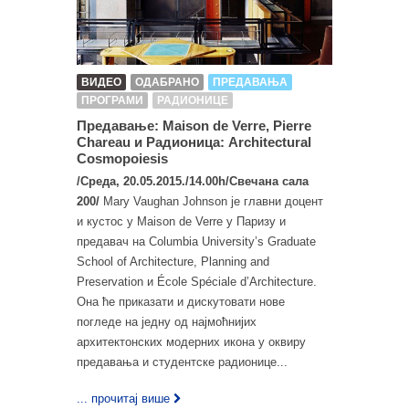
ВИДЕО
ОДАБРАНО
ПРЕДАВАЊА
ПРОГРАМИ
РАДИОНИЦЕ
Предавање: Maison de Verre, Pierre
Chareau и Радионица: Architectural
Cosmopoiesis
/Среда, 20.05.2015./14.00h/Свечана сала
200/
Mary Vaughan Johnson је главни доцент
и кустос у Maison de Verre у Паризу и
предавач на Columbia University’s Graduate
School of Architecture, Planning and
Preservation и École Spéciale d’Architecture.
Она ће приказати и дискутовати нове
погледе на једну од најмоћнијих
архитектонских модерних икона у оквиру
предавања и студентске радионице...
... прочитај више