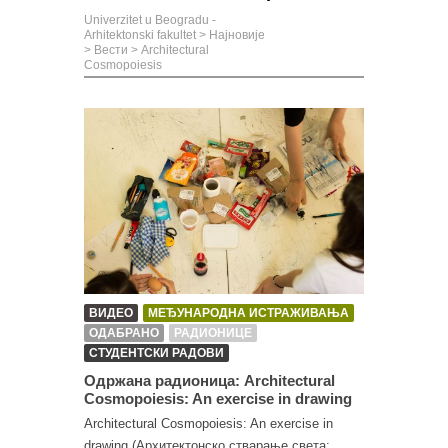
Univerzitet u Beogradu -
Arhitektonski fakultet
>
Најновије
>
Вести
>
Architectural
Cosmopoiesis
ВИДЕО
МЕЂУНАРОДНА ИСТРАЖИВАЊА
ОДАБРАНО
РАДИОНИЦЕ
СТУДЕНТСКИ РАДОВИ
Одржана радионица: Architectural
Cosmopoiesis: An exercise in drawing
Architectural Cosmopoiesis: An exercise in
drawing (Архитектонско стварање света: