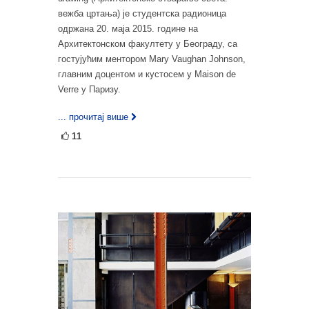
вежба цртања) је студентска радионица
одржана 20. маја 2015. године на
Архитектонском факултету у Београду, са
гостујућим ментором Mary Vaughan Johnson,
главним доцентом и кустосем у Maison de
Verre у Паризу.
... прочитај више
11