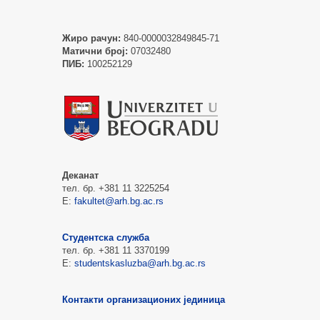
Жиро рачун:
840-0000032849845-71
Матични број:
07032480
ПИБ:
100252129
Деканат
тел. бр. +381 11 3225254
Е:
fakultet@arh.bg.ac.rs
Студентска служба
тел. бр. +381 11 3370199
Е:
studentskasluzba@arh.bg.ac.rs
Контакти организационих јединица