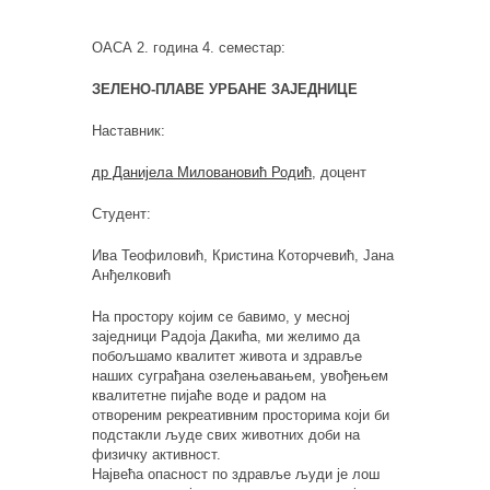
ОАСА 2. година 4. семестар:
ЗЕЛЕНО-ПЛАВЕ УРБАНЕ ЗАЈЕДНИЦЕ
Наставник:
др Данијела Миловановић Родић
, доцент
Студент:
Ива Теофиловић, Кристина Которчевић, Јана
Анђелковић
На простору којим се бавимо, у месној
заједници Радоја Дакића, ми желимо да
побољшамо квалитет живота и здравље
наших суграђана озелењавањем, увођењем
квалитетне пијаће воде и радом на
отвореним рекреативним просторима који би
подстакли људе свих животних доби на
физичку активност.
Највећа опасност по здравље људи је лош