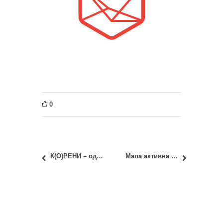
0
К(О)РЕНИ – од семена до Земуна
Мала активна места – МАМ