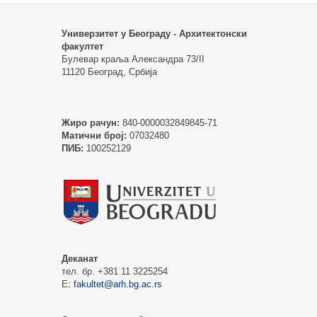
Универзитет у Београду - Архитектонски
факултет
Булевар краља Александра 73/II
11120 Београд, Србија
Жиро рачун:
840-0000032849845-71
Матични број:
07032480
ПИБ:
100252129
Деканат
тел. бр. +381 11 3225254
Е:
fakultet@arh.bg.ac.rs