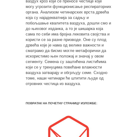
ваздух кроз који се преносе честице које
могу угрозити функционисање респираторних
органа. Анализом четинарских врста дрвећа
која су најадекватнија за садњу и
побољшање квалитета ваздуха, дошли смо и
до њиховог изданка, а то је шишарка која
сама по себи има бројна лековита својства и
користи се за разне призводе. Оне су плод
дрвећа које је нама од велике важности и
сматрамо да бисмо могле метафорички да
искористимо њен положај и значај у овом
сегменту. Семена су заштићена листићима
који се у тренуцима повећане влажности
ваздуха затварају и обгрљују семе. Сходно
томе, наши четинари ће штитити људе од
отровних честица из ваздуха.
ПОВРАТАК НА ПОЧЕТНУ СТРАНИЦУ ИЗЛОЖБЕ: