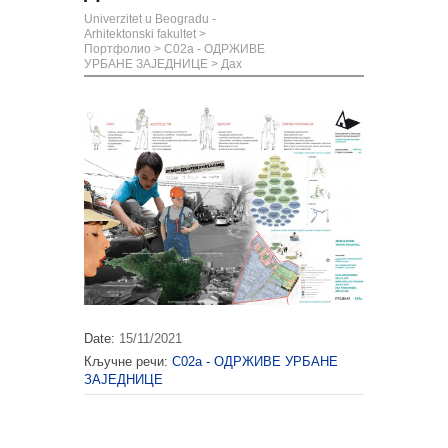
Univerzitet u Beogradu -
Arhitektonski fakultet
>
Портфолио
>
С02а - ОДРЖИВЕ
УРБАНЕ ЗАЈЕДНИЦЕ
>
Дах
Date:
15/11/2021
Кључне речи:
С02а - ОДРЖИВЕ УРБАНЕ
ЗАЈЕДНИЦЕ