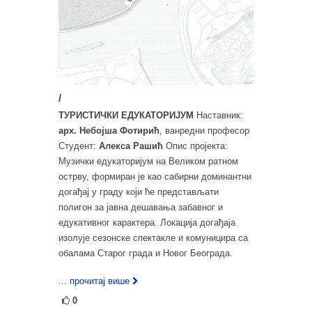
/
ТУРИСТИЧКИ ЕДУКАТОРИЈУМ
Наставник:
арх. Небојша Фотирић
, ванредни професор
Студент:
Алекса Рашић
Опис пројекта:
Музички едукаторијум на Великом ратном
острву, формиран је као сабирни доминантни
догађај у граду који ће представљати
полигон за јавна дешавања забавног и
едукативног карактера. Локација догађаја
изолује сезонске спектакле и комуницира са
обалама Старог града и Новог Београда.
... прочитај више
0