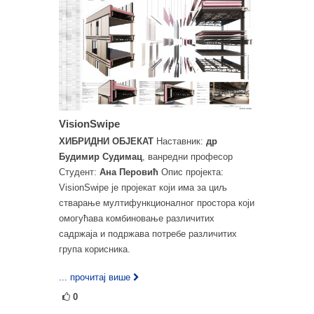
VisionSwipe
ХИБРИДНИ ОБЈЕКАТ
Наставник:
др
Будимир Судимац
, ванредни професор
Студент:
Ана Перовић
Опис пројекта:
VisionSwipe је пројекат који има за циљ
стварање мултифункционалног простора који
омогућава комбиновање различитих
садржаја и подржава потребе различитих
група корисника.
... прочитај више
0