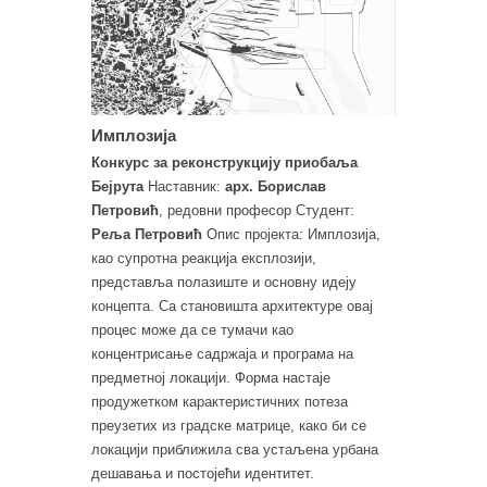
Имплозија
Конкурс за реконструкцију приобаља
Бејрута
Наставник:
арх. Борислав
Петровић
, редовни професор Студент:
Реља Петровић
Опис пројекта: Имплозија,
као супротна реакција експлозији,
представља полазиште и основну идеју
концепта. Са становишта архитектуре овај
процес може да се тумачи као
концентрисање садржаја и програма на
предметној локацији. Форма настаје
продужетком карактеристичних потеза
преузетих из градске матрице, како би се
локацији приближила сва устаљена урбана
дешавања и постојећи идентитет.