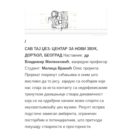
/
САВ ТАЈ ЏЕЗ: ЦЕНТАР ЗА НОВИ ЗВУК,
ДОРЋОЛ, БЕОГРАД
Наставник:
др
Владимир Миленковић
, ванредни професор
Студент:
Милица Вранић
Опис пројекта:
Пројекат покренут сећањима и оним што
мислимо да то јесу, заједно са осећајем који
нас спаја за иста контакту са недефинисаним
тренутком данашњице ствара динамичност
која се на одређене начине може спојити са
неухватљивошћу џез музике. Резулт испрва
подстиче замисао амбијента, ограничен
постојећим и потенцијалним, што претходи
покушају стварности и просторности.