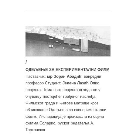
/
ОДЕЉЕЊЕ ЗА ЕКСПЕРИМЕНТАЛНИ ФИЛМ
Наставник:
мр Зоран Абадић
, ванредни
професор Студент:
Јелена Лазић
Опис
пројекта: Тема овог пројекта огледа се у
очувању постојећег грађеног наслеђа
Филмског града и његове матрице кроз
обликовање Одељења за експериментални
филм. Инспирација је произашла из сцена
филма Соларис, руског редатеља А.
Тарковског.