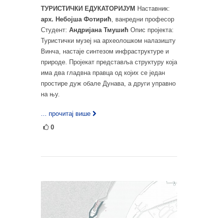
ТУРИСТИЧКИ ЕДУКАТОРИЈУМ
Наставник:
арх. Небојша Фотирић
, ванредни професор
Студент:
Андријана Тмушић
Опис пројекта:
Туристички музеј на археолошком налазишту
Винча, настаје синтезом инфраструктуре и
природе. Пројекат представља структуру која
има два гладвна правца од којих се један
простире дуж обале Дунава, а други управно
на њу.
... прочитај више
0