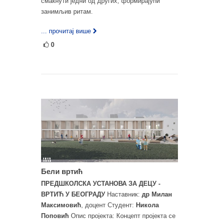
смакнути једни од других, формирајући
занимљив ритам.
... прочитај више
0
Бели вртић
ПРЕДШКОЛСКА УСТАНОВА ЗА ДЕЦУ -
ВРТИЋ У БЕОГРАДУ
Наставник:
др Милан
Максимовић
, доцент Студент:
Никола
Поповић
Опис пројекта: Концепт пројекта се