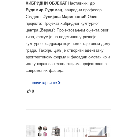
ХИБРИДНИ ОБЈЕКАТ
Наставник:
др
Будимир Судимац
, ванредни професор
Студент:
Јулијана Маринковић
Опис
пројекта: Пројекат хибридног културног
центра „Ђерам“: Пројектовањем објекта овог
типа, фокус је на подстицању развоја
културног садржаја који недостаје овом делу
града. Такође, циљ је створити адекватну
архитектонску форму и фасадни омотач који
иде у корак са технологијама пројектовања
савремених фасада.
... прочитај више
0