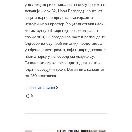
у великој мери ослања на анализу пројектне
локације (блок 62, Нови Београд). Контекст
задате парцеле представља изразито
недефинисан простор (социјалистички блок-
мегаструктура), који није човекомеран, а
самим тим, ни погодан за раст и развој деце.
Одговор на ову проблематику представља
увођење полуатриума, који отвара двориште
према парку у непосредном окружењу.
Типолошки објекат чине два једнотракта и
један повезујући тракт. Вртић има капацитет
од 280 полазника.
... прочитај више
0