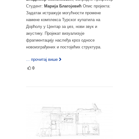
Студент:
Марија Благојевић
Опис пројекта:
Задатак истражује могућности промене
намене комплекса Турског купатила на
Дорћолу у Центар за џез, нови звук и
акустику. Пројекат визуализује
фрагментацију наслеђа кроз односе
новоизграђених и постојећих структура.
... прочитај више
0