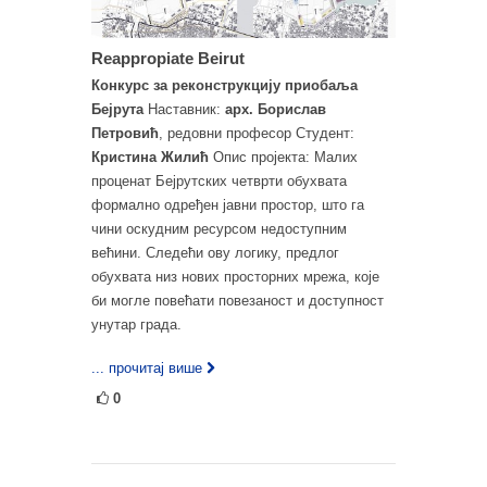
Reappropiate Beirut
Конкурс за реконструкцију приобаља
Бејрута
Наставник:
арх. Борислав
Петровић
, редовни професор Студент:
Кристина Жилић
Опис пројекта: Малих
проценат Бејрутских четврти обухвата
формално одређен јавни простор, што га
чини оскудним ресурсом недоступним
већини. Следећи ову логику, предлог
обухвата низ нових просторних мрежа, које
би могле повећати повезаност и доступност
унутар града.
... прочитај више
0