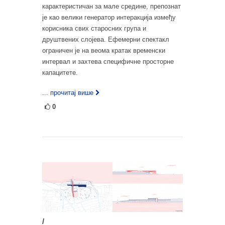
карактеристичан за мале средине, препознат
је као велики генератор интеракција између
корисника свих старосних група и
друштвених слојева. Ефемерни спектакл
ограничен је на веома кратак временски
интервал и захтева специфичне просторне
капацитете.
... прочитај више
0
/