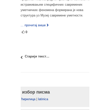
истраживањем специфичних савремених
уметничких феномена формирана је нова
структура уз Музеј савремене уметности.
... прочитај више
0
Старији текстови
избор писма
ћирилица
|
latinica