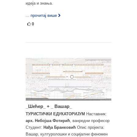
идеја и знања.
... прочитај више
0
_Шећер_ + _ Вашар_
ТУРИСТИЧКИ ЕДУКАТОРИЈУМ
Наставник:
арх. Небојша Фотирић
, ванредни професор
Студент:
Нађа Бранковић
Опис пројекта:
Вашар, културолошки и социјални феномен