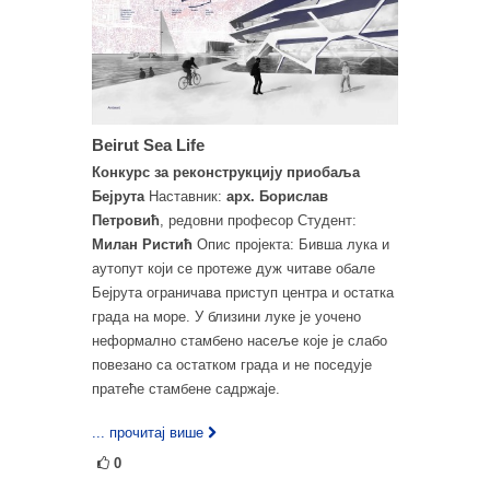
Beirut Sea Life
Конкурс за реконструкцију приобаља
Бејрута
Наставник:
арх. Борислав
Петровић
, редовни професор Студент:
Милан Ристић
Опис пројекта: Бивша лука и
аутопут који се протеже дуж читаве обале
Бејрута ограничава приступ центра и остатка
града на море. У близини луке је уочено
неформално стамбено насеље које је слабо
повезано са остатком града и не поседује
пратеће стамбене садржаје.
... прочитај више
0