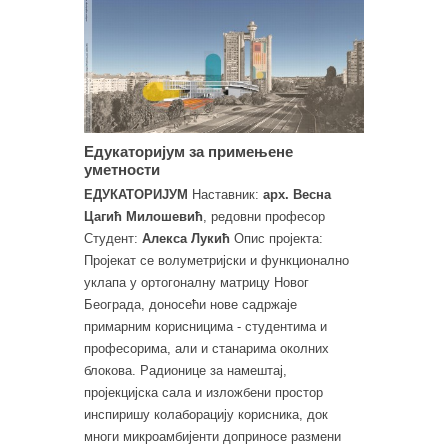
Едукаторијум за примењене
уметности
ЕДУКАТОРИЈУМ
Наставник:
арх. Весна
Цагић Милошевић
, редовни професор
Студент:
Алекса Лукић
Опис пројекта:
Пројекат се волуметријски и функционално
уклапа у ортогоналну матрицу Новог
Београда, доносећи нове садржаје
примарним корисницима - студентима и
професорима, али и станарима околних
блокова. Радионице за намештај,
пројекцијска сала и изложбени простор
инспиришу колаборацију корисника, док
многи микроамбијенти доприносе размени