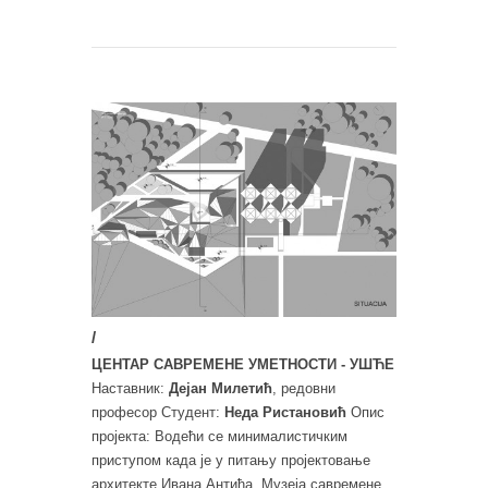
/
ЦЕНТАР САВРЕМЕНЕ УМЕТНОСТИ - УШЋЕ
Наставник:
Дејан Милетић
, редовни
професор Студент:
Неда Ристановић
Опис
пројекта: Водећи се минималистичким
приступом када је у питању пројектовање
архитекте Ивана Антића, Музеја савремене