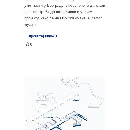
уметности у Београду, закључено је да такав
приступ треба да се примени и у овом
пројекту, како се не би угрозио значај самог
музеја.
... прочитај више
0