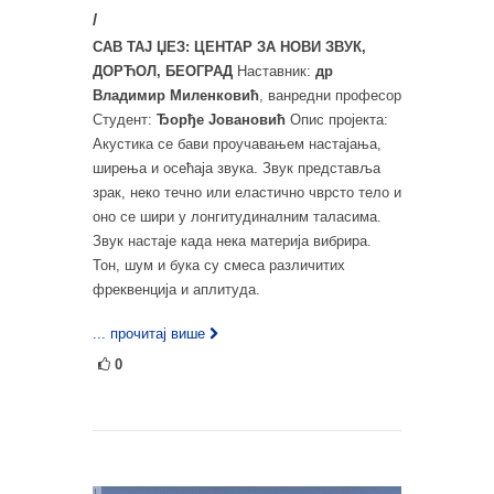
/
САВ ТАЈ ЏЕЗ: ЦЕНТАР ЗА НОВИ ЗВУК,
ДОРЋОЛ, БЕОГРАД
Наставник:
др
Владимир Миленковић
, ванредни професор
Студент:
Ђорђе Јовановић
Опис пројекта:
Акустика се бави проучавањем настајања,
ширења и осећаја звука. Звук представља
зрак, неко течно или еластично чврсто тело и
оно се шири у лонгитудиналним таласима.
Звук настаје када нека материја вибрира.
Тон, шум и бука су смеса различитих
фреквенција и аплитуда.
... прочитај више
0