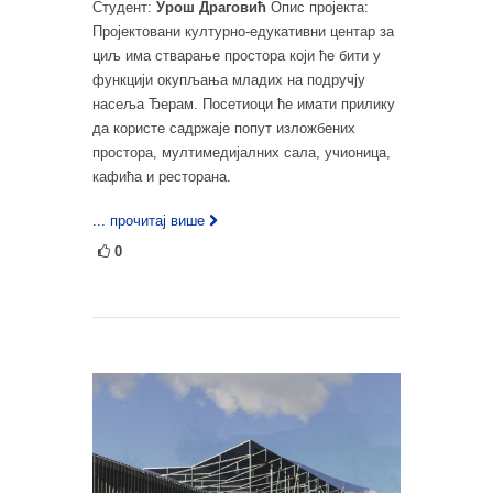
Студент:
Урош Драговић
Опис пројекта:
Пројектовани културно-едукативни центар за
циљ има стварање простора који ће бити у
функцији окупљања младих на подручју
насеља Ђерам. Посетиоци ће имати прилику
да користе садржаје попут изложбених
простора, мултимедијалних сала, учионица,
кафића и ресторана.
... прочитај више
0