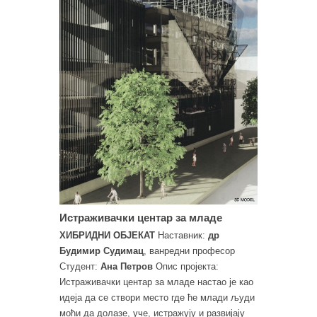
Истраживачки центар за младе
ХИБРИДНИ ОБЈЕКАТ
Наставник:
др
Будимир Судимац
, ванредни професор
Студент:
Ана Петров
Опис пројекта:
Истраживачки центар за младе настао је као
идеја да се створи место где ће млади људи
моћи да долазе, уче, истражују и развијају