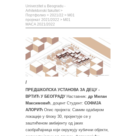
Univerzitet u Beogradu -
Arhitektonski fakultet
>
Портфолио
>
2021/22
>
М01
пројекат 2021/2022
>
М01
МАСА 2021/2022
/
ПРЕДШКОЛСКА УСТАНОВА ЗА ДЕЦУ -
ВРТИЋ У БЕОГРАДУ
Наставник:
др Милан
Максимовић
, доцент Студент:
СОФИЈА
АЛОРИЋ
Опис пројекта: Самим одабиром
локације у блоку 30, пројектује се у
заштићеном амбијенту од јаких
саобраћајница који окружују кубични објекти,