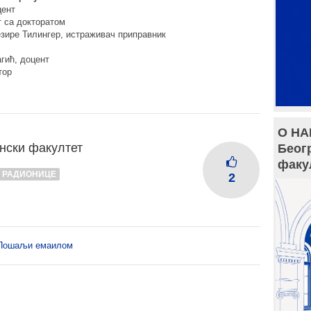
цент
т са докторатом
зире Тилингер, истраживач приправник
гић, доцент
тор
О НА
нски факултет
Беог
факу
РАДИОНИЦЕ
2
Пошаљи емаилом