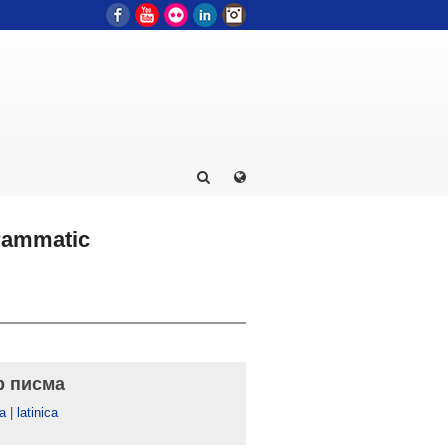
Facebook
YouTube
Flickr
LinkedIn
Instagram
rammatic
р писма
а
|
latinica