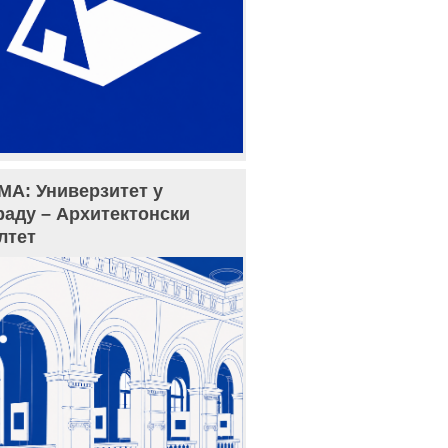
МА: Универзитет у
раду – Архитектонски
лтет