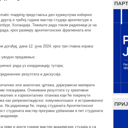
ПАРТ
ammatic mapping
представља део курикулума изборног
 другој и трећој години мастер студија архитектуре и
илбург, Холандија. Тежиште рада током радионице је на
рада, кроз размеру архитектонских фрагмената или
догађај, дана 12. јуна 2024, кроз три главна корака:
 уводно предавање;
ничког рада уз координацију тутора;
ојединачних резултата и дискусија.
гиталних или аналогних цртежа, дијаграмски мапирати
ним локацијама. Очекивани резултати су креативни
икалних и хоризонталних планова који ће покренути
жа као репрезентацијског, комуниколошког и истраживачког
ПРИЈ
ма. На радионици ће, поред студената Архитектонског
ест студената мастер програма урбанизам и пет студената
s
академије.
са прве и друге године мастер академских студија и са