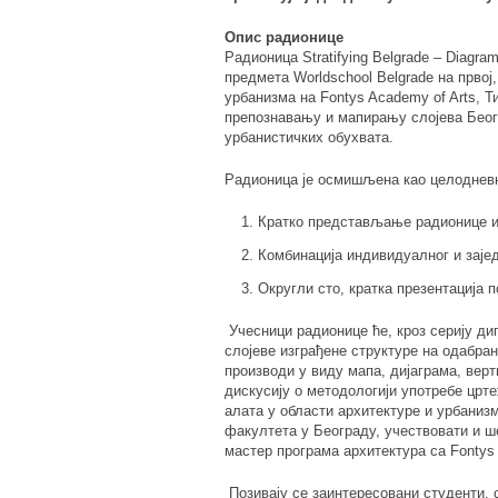
Опис радионице
Радионица
Stratifying Belgrade – Diagr
предмета
Worldschool Belgrade
на првој,
урбанизма на
Fontys Academy of Arts
, Т
препознавању и мапирању слојева Беог
урбанистичких обухвата.
Радионица је осмишљена као целодневни 
Кратко представљање радионице и
Комбинација индивидуалног и зајед
Округли сто, кратка презентација п
Учесници радионице ће, кроз серију ди
слојеве изграђене структуре на одабра
производи у виду мапа, дијаграма, верт
дискусију о методологији употребе црте
алата у области архитектуре и урбаниз
факултета у Београду, учествовати и ш
мастер програма архитектура са
Fonty
Позивају се заинтересовани студенти, 