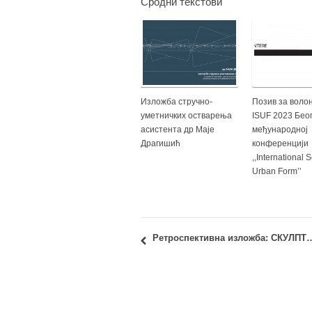
Сродни текстови
Изложба стручно-
Позив за воло
уметничких остварења
ISUF 2023 Беог
асистента др Маје
међународној
Драгишић
конференцији
,,International 
Urban Form’’
Ретроспективна изложба: СКУЛПТУРЕ, др арх. Зор