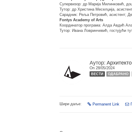
Супервизор: др Марија Милинковић, до
Тутор: др Христина Меселџија, асистен
Сарадник: Реља Петровић, асистент; Де
Fontys Academy of Arts
Координатор програма: Алда Авдић Ала
Тутор: Ивана Ловринчевић, гостујући ту
Аутор:
Архитекто
On 28/05/2024
ВЕСТИ
ОДАБРАНО
Шири даље:
Permanent Link