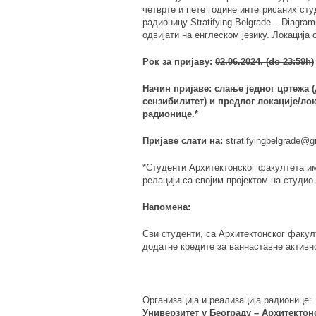
четврте и пете године интегрисаних сту
радионицу
Stratifying Belgrade – Diagra
одвијати на енглеском језику. Локациј
Рок за пријаву:
02.06.2024. (do 23:59h)
Начин пријаве: слање једног цртежа (
сензибилитет) и предлог локације/ло
радионице.*
Пријаве слати на:
stratifyingbelgrade
@gm
*Студенти Архитектонског факултета им
релацији са својим пројектом на студио 
Напомена:
Сви студенти, са Архитектонског факул
додатне кредите за ваннаставне активн
Организација и реализација радионице:
Универзитет у Београду – Архитектон