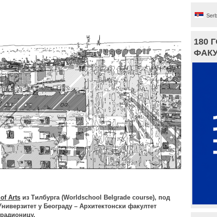
Serb
180 
ФАКУ
of Arts
из Тилбурга (
Worldschool Belgrade course
), под
 Универзитет у Београду – Архитектонски факултет
 радионицу.