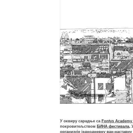
У оквиру сарадње са
Fontys Academy 
покровитељством
БИНА фестивала
,
организује једнодневну ван-наставну