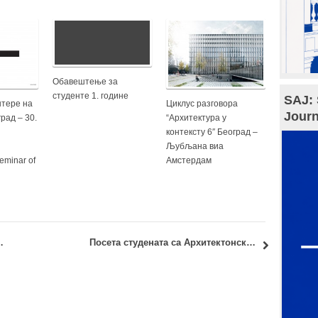
Обавештење за
студенте 1. године
SAJ: 
нтере на
Циклус разговора
Journ
рад – 30.
“Архитектура у
контексту 6″ Београд –
Љубљана виа
Seminar of
Амстердам
ан Никезић, професор у пензији
Посета студената са Архитектонског факултета Универзитета у Ахену