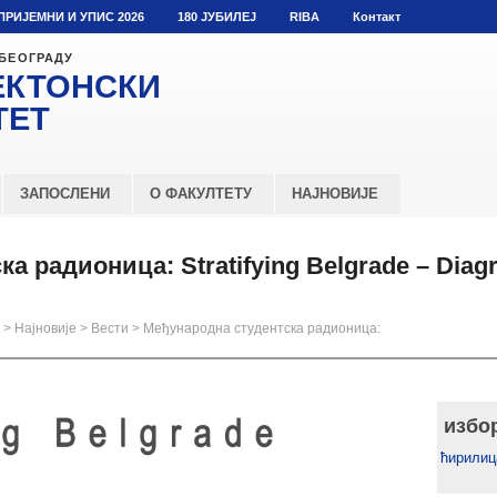
ПРИЈЕМНИ И УПИС 2026
180 ЈУБИЛЕЈ
RIBA
Контакт
 БЕОГРАДУ
ЕКТОНСКИ
ТЕТ
ЗАПОСЛЕНИ
О ФАКУЛТЕТУ
НАЈНОВИЈЕ
а радионица: Stratifying Belgrade – Diag
>
Најновије
>
Вести
>
Међународна студентска радионица:
g
избо
ћирилиц