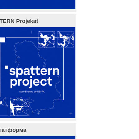
TERN Projekat
латформа