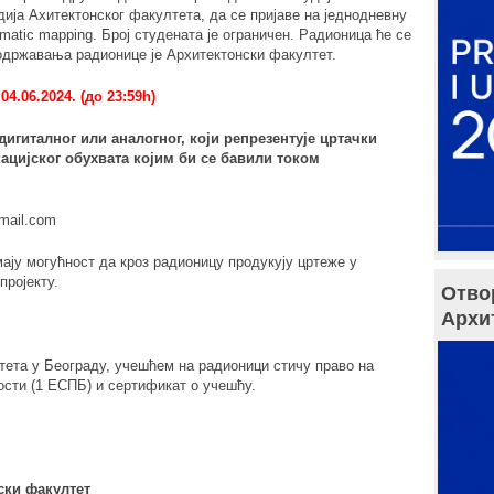
дија Ахитектонског факултета, да се пријаве на једнодневну
mmatic mapping
. Број студената је ограничен. Радионица ће се
а одржавања радионице је Архитектонски факултет.
04.06.2024. (до 23:59h)
дигиталног или аналогног, који репрезентује цртачки
кацијског обухвата којим би се бавили током
ail.com
ају могућност да кроз радионицу продукују цртеже у
пројекту.
Отво
Архи
тета у Београду, учешћем на радионици стичу право на
ости (1 ЕСПБ) и сертификат о учешћу.
ски факултет