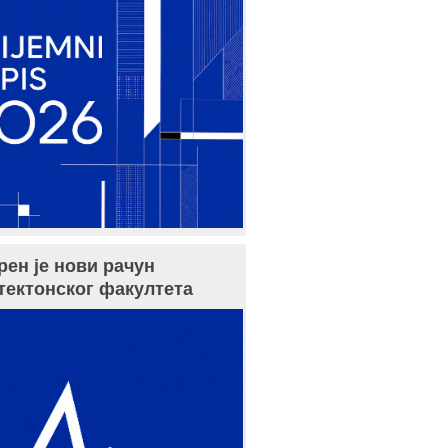
рен је нови рачун
тектонског факултета