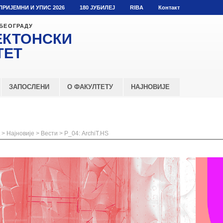
ПРИЈЕМНИ И УПИС 2026
180 ЈУБИЛЕЈ
RIBA
Контакт
 БЕОГРАДУ
ЕКТОНСКИ
ТЕТ
ЗАПОСЛЕНИ
О ФАКУЛТЕТУ
НАЈНОВИЈЕ
>
Најновије
>
Вести
>
Р_04: ArchiT.HS