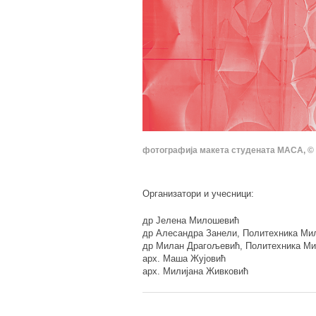
фотографија макета студената МАСА
,
©
Организатори и учесници:
др Јелена Милошевић
др Алесандра Занели, Политехника Ми
др Милан Драгољевић, Политехника М
арх. Маша Жујовић
арх. Милијана Живковић