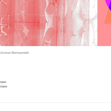
Јелена Милошевић
лано
илано