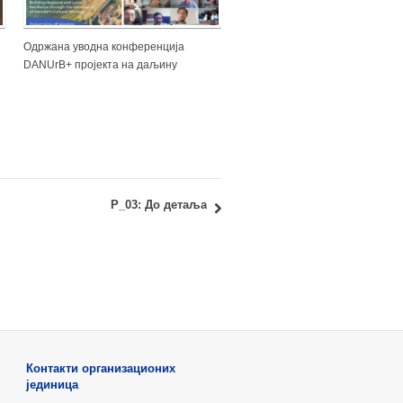
Одржана уводна конференција
DANUrB+ пројекта на даљину
Р_03: До детаља
Контакти организационих
јединица