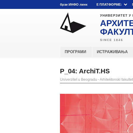
брзи ИНФО линк
E ПЛАТФОРМЕ:
УНИВЕРЗИТЕТ У
АРХИТ
ФАКУЛ
ПРОГРАМИ
ИСТРАЖИВАЊА
Р_04: ArchiT.HS
Univerzitet u Beogradu - Arhitektonski fakultet