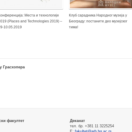
Конференција: Места и технологије
Клуб сaрaдникa Народног музеја у
019 (Places and Technologies 2019) –
Београду: постаните део музејског
09-10.05.2019
тима!
ту Грасхопера
ски факултет
Деканат
тел. бр. +381 11 3225254
Е:
fakultet@arh.bg.ac.rs