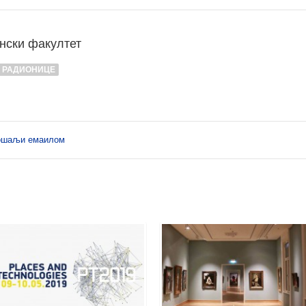
нски факултет
РАДИОНИЦЕ
ошаљи емаилом