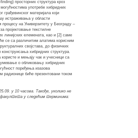
-finding
) просторних структура кроз
о могућностима употребе хибридних
г грађевинског материјала који
ишу истраживања у области
м процесу на Универзитету у Београду –
за пројектовање текстилне
их линијских елемената, као и
[
2
]
саме
ће се са различитим алатима корисним
труктуралних својстава, до физичких
и конструисања хибридних структура.
а користе и мењају чак и учесници са
азумевање о обликовању хибридних
огућност поређења изазова
ом радионице биће презентовани током
5.09. у 10 часова. Такође, уколико не
г факултета у следећим терминима: