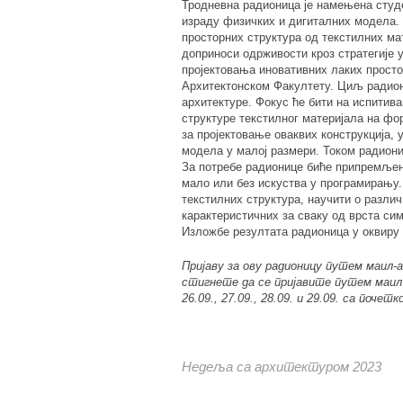
Тродневна радионица је намењена студ
израду физичких и дигиталних модела.
просторних структура од текстилних ма
доприноси одрживости кроз стратегије
пројектовања иновативних лаких простор
Архитектонском Факултету.
Циљ радион
архитектуре. Фокус ће бити на испитив
структуре текстилног материјала на ф
за пројектовање оваквих конструкција, 
модела у малој размери. Током радион
За потребе радионице биће припремљен ј
мало или без искуства у програмирању
текстилних структура, научити о разл
карактеристичних за сваку од врста си
Изложбе резултата радионица у оквиру
Пријаву за ову радионицу путем маил-
стигнете да се пријавите путем маил
26.09., 27.09., 28.09. и 29.09. са почет
Недеља са архитектуром 2023