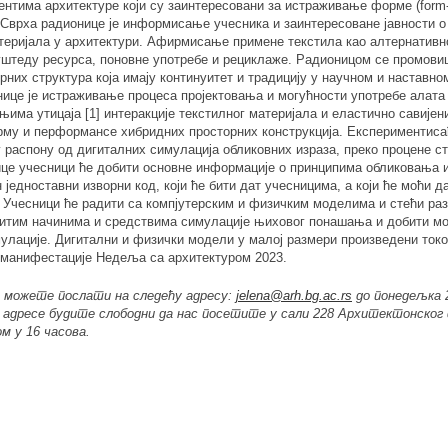
ентима архитектуре који су заинтересовани за истраживање форме (
form
 Сврха радионице је информисање учесника и заинтересоване јавности 
теријала у архитектури. Афирмисање примене текстила као алтернативно
 уштеду ресурса, поновне употребе и рециклаже. Радионицом се промов
них структура која имају континуитет и традицију у научном и наставно
ице је истраживање процеса пројектовања и могућности употребе алата 
ањима утицаја
[
1
]
интеракције текстилног материјала и еластично савијен
орму и перформансе хибридних просторних конструкција. Експериментиса
у распону од дигиталних симулација обликовних израза, преко процене с
ице учесници ће добити основне информације о принципима обликовања 
едноставни изворни код, који ће бити дат учесницима, а који ће моћи д
. Учесници ће радити са компјутерским и физичким моделима и стећи р
ичитим начинима и средствима симулације њиховог понашања и добити м
мулације. Дигитални и физички модели у малој размери произведени ток
 манифестације Недеља са архитектуром 2023.
а можете послати на следећу адресу:
jelena@arh.bg.
ac
.r
s
до понедељка 2
 адресе будите слободни да нас посетите у сали 228 Архитектонско
ком у 16 часова.