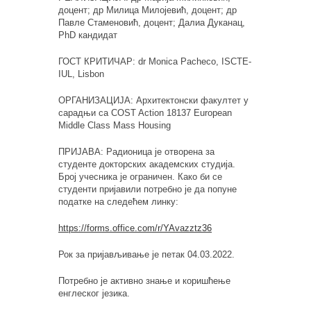
доцент; др Милица Милојевић, доцент; др
Павле Стаменовић, доцент;
Далиа Дуканац,
PhD
кандидат
ГОСТ КРИТИЧАР:
dr Monica Pacheco, ISCTE-
IUL, Lisbon
ОРГАНИЗАЦИЈА: Архитектонски факултет у
сарадњи са COST Action 18137 European
Middle Class Mass Housing
ПРИЈАВА: Радионица је отворена за
студенте докторских академских студија.
Број учесника је ограничен. Како би се
студенти пријавили потребно је да попуне
податке на следећем линку:
https://forms.office.com/r/YAvazztz
3
6
Рок за пријављивање је петак 04.03.2022.
Потребно је активно знање и коришћење
енглеског језика.