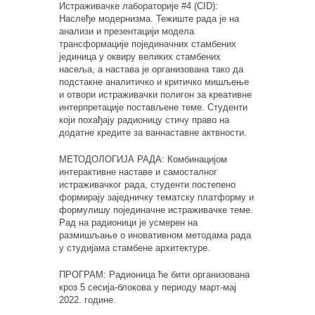
Истраживачке лабораторије #4 (CID):
Наслеђе модернизма. Тежиште рада је на
анализи и презентацији модела
трансформације појединачних стамбених
јединица у оквиру великих стамбених
насеља, а настава је организована тако да
подстакне аналитичко и критичко мишљење
и отвори истраживачки полигон за креативне
интерпретације постављене теме. Студенти
који похађају радионицу стичу право на
додатне кредите за ваннаставне актвности.
МЕТОДОЛОГИЈА РАДА: Комбинацијом
интерактивне наставе и самосталног
истраживачког рада, студенти постепено
формирају заједничку тематску платформу и
формулишу појединачне истраживачке теме.
Рад на радионици је усмерен на
размишљање о иновативном методама рада
у студијама стамбене архитектуре.
ПРОГРАМ: Радионица ће бити организована
кроз 5 сесија-блокова у периоду март-мај
2022. године.