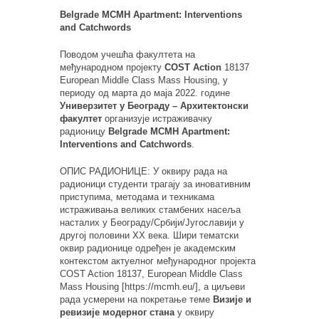
Belgrade MCMH Apartment: Interventions
and Catchwords
Поводом
учешћа факултета на
међународном пројекту
COST Action
18137
European Middle Class Mass Housing
, у
периоду од марта до маја 2022. године
Универзитет у Београду
– Архитектонски
факултет
организује истраживачку
радионицу
Belgrade MCMH Apartment:
Interventions and Catchwords
.
ОПИС РАДИОНИЦЕ: У оквиру рада на
радионици студенти трагају за иновативним
приступима, методама и техникама
истраживања великих стамбених насеља
насталих у Београду/Србији/Југославији у
другој половини XX века. Шири тематски
оквир радионице одређен је академским
контекстом актуелног међународног пројекта
COST Action 18137, European Middle Class
Mass Housing
[https://mcmh.eu/], а циљеви
рада усмерени на покретање теме
Визије и
ревизије модерног стана
у оквиру