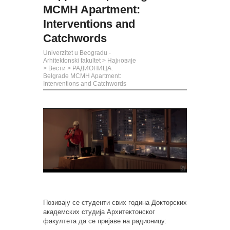
MCMH Apartment:
Interventions and
Catchwords
Univerzitet u Beogradu -
Arhitektonski fakultet
>
Најновије
>
Вести
>
РАДИОНИЦА:
Belgrade MCMH Apartment:
Interventions and Catchwords
Позивају се студенти свих година Докторских
академских студија Архитектонског
факултета да се пријаве на радионицу: