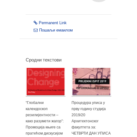
Permanent Link
Пошаљи емаилом
Сродни текстови
“Глобални
Процедура уписа у
калеидоскоп
прву годину студија
резилијентности –
2019/20
како разумети жагор”:
Архитектонског
Промоција књиге са
факултета за:
пратећом дискусијом
ЧЕТВРТИ ДАН УПИСА