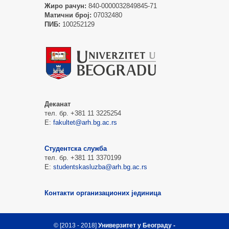
Жиро рачун:
840-0000032849845-71
Матични број:
07032480
ПИБ:
100252129
Деканат
тел. бр. +381 11 3225254
Е:
fakultet@arh.bg.ac.rs
Студентска служба
тел. бр. +381 11 3370199
Е:
studentskasluzba@arh.bg.ac.rs
Контакти организационих јединица
© [2013 - 2018]
Универзитет у Београду -