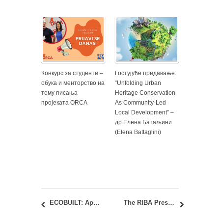
Конкурс за студенте –
Гостујуће предавање:
обука и менторство на
“Unfolding Urban
тему писања
Heritage Conservation
пројеката ORCA
As Community-Led
Local Development” –
др Елена Батаљини
(Elenа Battaglini)
ECOBUILT: Архитектонски факултет учесник међународног пројекта у оквиру ЕРАСМУС+ програма ЕМДМ
The RIBA President’s Medals Student Awards 2021 – приказ награђених радова