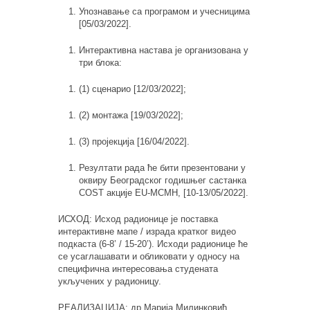
Упознавање са програмом и учесницима
[
05
/
03
/2022].
Интерактивна настава је организована у
три блока:
(1) сценарио [12/
0
3/2022];
(2) монтажа [19/
0
3/2022];
(3) пројекција [16/
0
4/2022].
Резултати рада ће бити презентовани у
оквиру Београдског годишњег састанка
COST акције EU-MCMH, [10-13/
0
5/2022].
ИСХОД: Исход радионице је поставка
интерактивне мапе / израда кратког видео
подкаста (6-8’ / 15-20’). Исходи радионице ће
се усаглашавати и обликовати у односу на
специфична интересовања студената
укључених у радионицу.
РЕАЛИЗАЦИЈА: др Марија Милинковић,