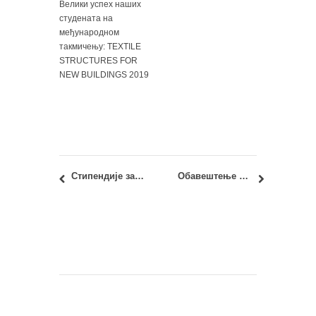
Велики успех наших
студената на
међународном
такмичењу: TEXTILE
STRUCTURES FOR
NEW BUILDINGS 2019
Стипендије за постдокторске студије у оквиру ПАЦИФИК програма
Обавештење о измењеном начину предаје конкурсних радова за ЈАВНИ, АНКЕТНИ СТУДЕНТСКИ КОНКУРС ЗА ИДЕЈНО РЕШЕЊЕ МОБИЛНОГ ПАВИЉОНА / ПРОСТОРНЕ ИНСТАЛАЦИЈЕ