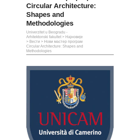
Circular Architecture:
Shapes and
Methodologies
Univerzitet u Beogradu -
Arhitektonski fakultet
>
Најновије
>
Вести
>
Нови мастер програм
Circular Architecture: Shapes and
Methodologies