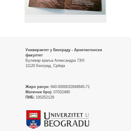
Универзитет у Београду - Архитектонски
факултет
Булевар краља Александра 73/II
11120 Београд, Србија
Жиро рачун:
840-0000032849845-71
Матични број:
07032480
ПИБ:
100252129