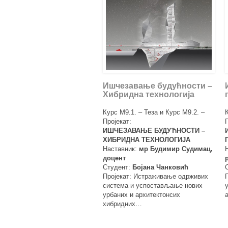
Ишчезавање будућности –
Хибридна технологија
Курс М9.1. – Теза и Курс М9.2. –
Пројекат:
ИШЧЕЗАВАЊЕ БУДУЋНОСТИ –
ХИБРИДНА ТЕХНОЛОГИЈА
Наставник:
мр Будимир Судимац,
доцент
Студент:
Бојана Чанковић
Пројекат: Истраживање одрживих
система и успостављање нових
урбаних и архитектонсих
хибридних…