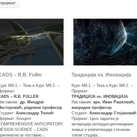
пројекат
CADS – R.B. Fuller
Традиција vs. Иновација
Курс М9.1. – Теза и Курс М9.2. –
Курс М9.1. – Теза и Курс М9.2. –
Пројекат:
Пројекат:
CADS – R.B. FULLER
ТРАДИЦИЈА vs. ИНОВАЦИЈА
Наставник:
др. Миодраг
Наставник:
арх. Иван Рашковић,
Несторовић, редовни професор
ванредни професор
Студент:
Александар Ћопић
Студент:
Александар Стојановић
Пројекат: Концепт
Пројекат: Циљ задатка је
COMPREHENSIVE ANTICIPATORY
активација интердисциплинарних
DESIGN SCIENCE – CADS
знања и компетенција стечених
оригинално је поставио…
током студија…