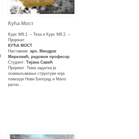
Кућа Мост
Курс М9.1. – Теза и Курс М9.2. –
Пројекат:
КУЋА МОСТ
Наставник:
арх. Миодраг
И
Мирковић, редовни професор
Студент:
Тијана Савић
Пројекат: Тема задатка је
осмишљавање структуре која
повезује Нови Београд и Мало
ратно…