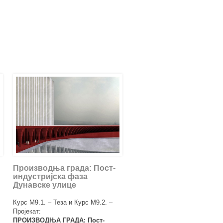
Производња града: Пост-
индустријска фаза
Дунавске улице
Курс М9.1. – Теза и Курс М9.2. –
Пројекат:
ПРОИЗВОДЊА ГРАДА: Пост-