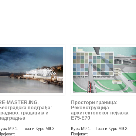
RE-MASTER.ING.
Простори граница:
Београдска подграђа:
Реконструкција
градиво, градација и
архитектонског пејзажа
надградња
E75-E70
Курс М9.1. – Теза и Курс М9.2. –
Курс М9.1. – Теза и Курс М9.2. –
Пројекат:
Пројекат: