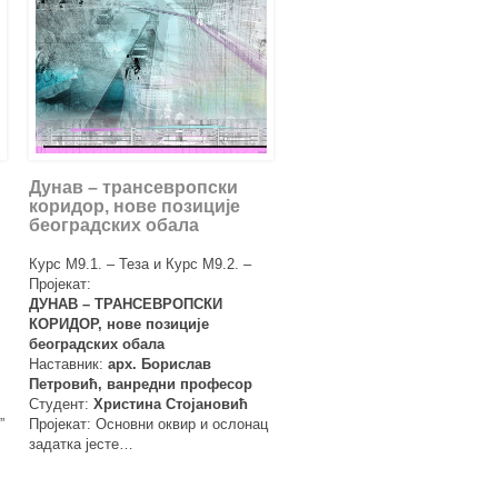
Дунав – трансевропски
коридор, нове позиције
београдских обала
Курс М9.1. – Теза и Курс М9.2. –
Пројекат:
ДУНАВ – ТРАНСЕВРОПСКИ
КОРИДОР, нове позиције
београдских обала
Наставник:
арх. Борислав
Петровић, ванредни професор
Студент:
Христина Стојановић
”
Пројекат: Основни оквир и ослонац
задатка јесте…