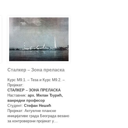
Сталкер – Зона преласка
Курс М9.1. – Теза и Курс М9.2. –
Пројекат:
СТАЛКЕР – ЗОНА ПРЕЛАСКА
Наставник:
арх. Милан Ђурић,
ванредни професор
Студент:
Стефан Нешић
Пројекат: Актуелне планске
иницијативе града Београда везано
за контроверзни пројекат у…