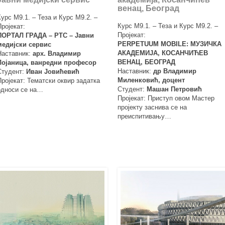
венац, Београд
Курс М9.1. – Теза и Курс М9.2. –
Курс М9.1. – Теза и Курс М9.2. –
Пројекат:
Пројекат:
ПОРТАЛ ГРАДА – РТС – Јавни
PERPETUUM MOBILE: МУЗИЧКА
медијски сервис
АКАДЕМИЈА, КОСАНЧИЋЕВ
Наставник:
арх. Владимир
ВЕНАЦ, БЕОГРАД
Лојаница, ванредни професор
Наставник:
др Владимир
Студент:
Иван Јовићевић
Миленковић, доцент
Пројекат: Тематски оквир задатка
Студент:
Машан Петровић
односи се на…
Пројекат: Приступ овом Мастер
пројекту заснива се на
преиспитивању…