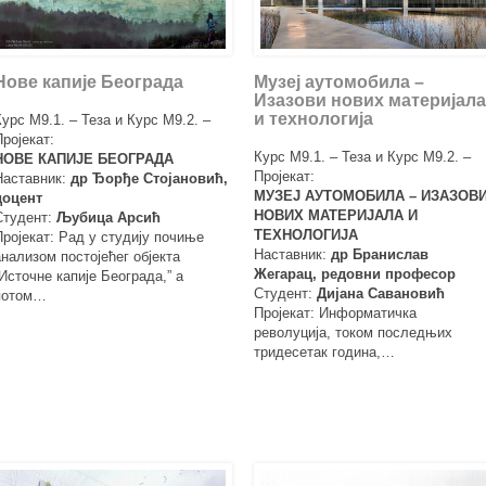
Нове капије Београда
Музеј аутомобила –
Изазови нових материјала
и технологија
Курс М9.1. – Теза и Курс М9.2. –
Пројекат:
Курс М9.1. – Теза и Курс М9.2. –
НОВЕ КАПИЈЕ БЕОГРАДА
Пројекат:
Наставник:
др Ђорђе Стојановић,
МУЗЕЈ АУТОМОБИЛА – ИЗАЗОВ
доцент
НОВИХ МАТЕРИЈАЛА И
Студент:
Љубица Арсић
ТЕХНОЛОГИЈА
Пројекат: Рад у студију почиње
Наставник:
др Бранислав
анализом постојећег објекта
Жегарац, редовни професор
“Источне капије Београда,” а
Студент:
Дијана Савановић
потом…
Пројекат: Информатичка
револуција, током последњих
тридесетак година,…