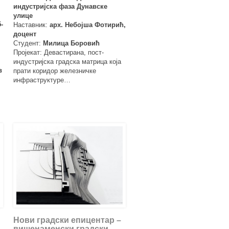
индустријска фаза Дунавске
улице
-
Наставник:
арх. Небојша Фотирић,
доцент
Студент:
Милица Боровић
Пројекат: Девастирана, пост-
индустријска градска матрица која
в
прати коридор железничке
инфраструктуре…
Нови градски епицентар –
вишенаменски градски