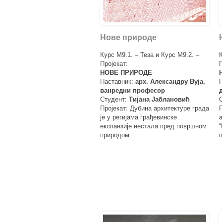
Нове природе
Курс М9.1. – Теза и Курс М9.2. –
Пројекат:
НОВЕ ПРИРОДЕ
Наставник:
арх. Александру Вуја,
ванредни професор
Студент:
Тијана Јаблановић
Пројекат: Дубина архитектуре града
је у регијама грађевинске
експанзије нестала пред површном
природом…