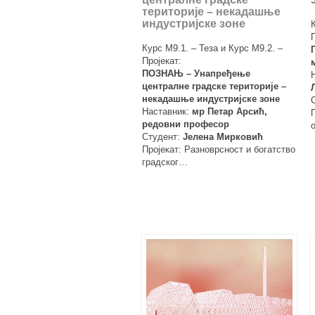
територије – некадашње
индустријске зоне
Курс М9.1. – Теза и Курс М9.2. –
Пројекат:
ПОЗНАЊ – Унапређење
централне градске територије –
некадашње индустријске зоне
Наставник:
мр Петар Арсић,
редовни професор
Студент:
Јелена Мирковић
Пројекат: Разноврсност и богатство
градског…