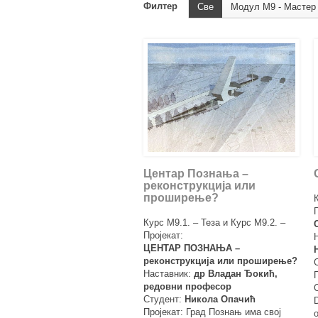
Филтер
Све
Модул М9 - Мастер 
Центар Познања –
реконструкција или
проширење?
Курс М9.1. – Теза и Курс М9.2. –
Пројекат:
ЦЕНТАР ПОЗНАЊА –
реконструкција или проширење?
Наставник:
др Владан Ђокић,
редовни професор
Студент:
Никола Опачић
Пројекат: Град Познањ има свој