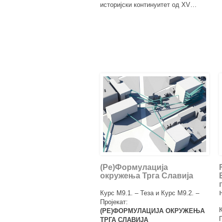
историјски континуитет од XV…
(Ре)Формулација
oкружења Трга Славија
Курс М9.1. – Теза и Курс М9.2. –
Пројекат:
(РЕ)ФОРМУЛАЦИЈА ОКРУЖЕЊА
ТРГА СЛАВИЈА