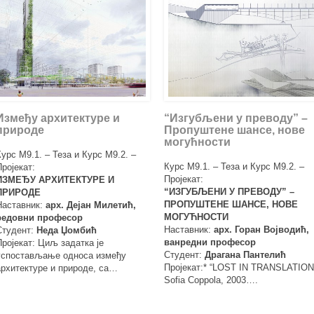
Између архитектуре и
“Изгубљени у преводу” –
природе
Пропуштене шансе, нове
могућности
Курс М9.1. – Теза и Курс М9.2. –
Курс М9.1. – Теза и Курс М9.2. –
Пројекат:
Пројекат:
ИЗМЕЂУ АРХИТЕКТУРЕ И
“ИЗГУБЉЕНИ У ПРЕВОДУ” –
ПРИРОДЕ
ПРОПУШТЕНЕ ШАНСЕ, НОВЕ
Наставник:
арх. Дејан Милетић,
МОГУЋНОСТИ
редовни професор
Наставник:
арх. Горан Војводић,
Студент:
Неда Џомбић
ванредни професор
Пројекат: Циљ задатка је
Студент:
Драгана Пантелић
успостављање односа између
Пројекат:* “LOST IN TRANSLATION
архитектуре и природе, са…
Sofia Coppola, 2003….