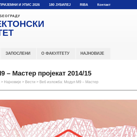
ПРИЈЕМНИ И УПИС 2026
180 ЈУБИЛЕЈ
RIBA
Контакт
 БЕОГРАДУ
ЕКТОНСКИ
ТЕТ
ЗАПОСЛЕНИ
О ФАКУЛТЕТУ
НАЈНОВИЈЕ
 – Мастер пројекат 2014/15
>
Најновије
>
Вести
>
Веб изложба: Модул М9 – Мастер