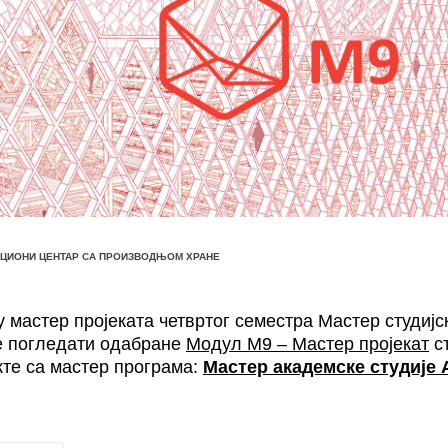
АЦИОНИ ЦЕНТАР СА ПРОИЗВОДЊОМ ХРАНЕ
 мастер пројеката четвртог семестра Мастер студијс
е погледати одабране
Модул М9 – Мастер пројекат
ст
кте са мастер програма:
Мастер академске студије А