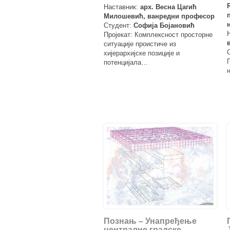
Наставник:
арх. Весна Цагић
Милошевић, ванредни професор
Студент:
Софија Бојановић
Пројекат: Комплексност просторне
ситуације проистиче из
хијерархијске позиције и
потенцијала…
Познањ – Унапређење
централне градске