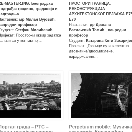
RE-MASTER.ING. Београдска
ПРОСТОРИ ГРАНИЦА:
подграђа: градиво, градација и
РЕКОНСТРУКЦИЈА
надградња
АРХИТЕКТОНСКОГ ПЕЈЗАЖА E75
Наставник:
мр Милан Вујовић,
E70
ванредни професор
Наставник:
др Драгана
Студент:
Стефан Милићевић
Васиљевић Томић , ванредни
Пројекат: Просторни оквир задатка
професор
налази се у контактној…
Студент:
Катарина Кети Захарије
Пројекат: „Границе су инхерентно
двозначне/двосмислене,
парадоксалне…
Портал града – РТС –
Perpetuum mobile: Музичка
Јавни медијски сервис
академија, Косанчићев