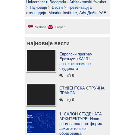
Univerzitet u Beogradu - Arhitektonski fakultet
>
Најновије
>
Вести
>
Презентација
стипендија: Masdar Institute, Абу Даби, УАЕ
Serbian
English
најновије вести
Европски програм
Еразмус +КА131 –
пројекти размене
студената
0
СТУДЕНТСКА СТРУЧНА
ПРАКСА
0
1. САЛОН СТУДЕНАТА
АРХИТЕКТУРЕ: Нова
регионална платформа
архитектонског
образовања