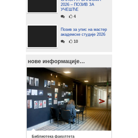
2026 – ПОЗИВ ЗА
УЧЕШЋЕ
4
Позив за упис на мастер
академске студије 2026
10
нове информације…
Библиотека факултета