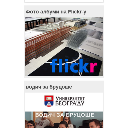
Фото албуми на Flickr-у
водич за бруцоше