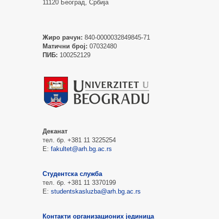
11120 Београд, Србија
Жиро рачун:
840-0000032849845-71
Матични број:
07032480
ПИБ:
100252129
Деканат
тел. бр. +381 11 3225254
Е:
fakultet@arh.bg.ac.rs
Студентска служба
тел. бр. +381 11 3370199
Е:
studentskasluzba@arh.bg.ac.rs
Контакти организационих јединица