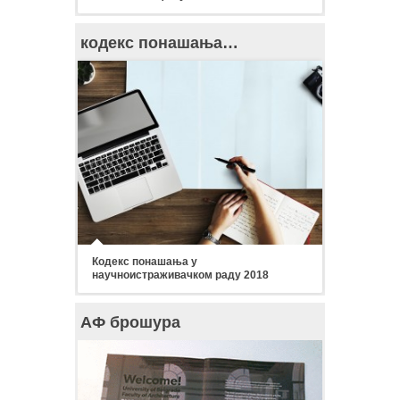
кодекс понашања…
Кодекс понашања у
научноистраживачком раду 2018
АФ брошура