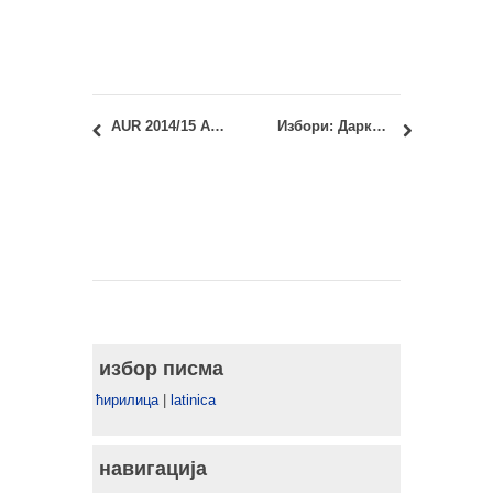
AUR 2014/15 Architecture and Art: Mike Tonkin & Anna Liu [Tonkin Liu]
Избори: Дарко Павићевић, инж. арх. и Неда Џомбић, инж. арх.
избор писма
ћирилица
|
latinica
навигација