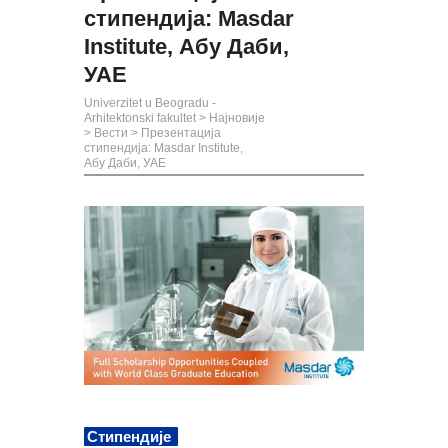
стипендија: Masdar
Institute, Абу Даби,
УАЕ
Univerzitet u Beogradu -
Arhitektonski fakultet
>
Најновије
>
Вести
>
Презентација
стипендија: Masdar Institute,
Абу Даби, УАЕ
Стипендије