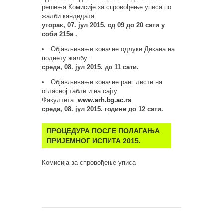
решења Комисије за спровођење уписа по
жалби кандидата:
уторак, 07. јул 2015. од 09 до 20 сати у
соби 215а .
Објављивање коначне одлуке Декана на
поднету жалбу:
среда, 08. јул 2015. до 11 сати.
Објављивање коначне ранг листе на
огласној табли и на сајту
Факултета:
www.arh.bg.ac.rs
.
среда, 08. јул 2015. године до 12 сати.
ПРОЦЕДУРА ПОСЛЕ ПОЛАГАЊА
ПРИЈЕМНОГ ИСПИТА 2015.
Комисија за спровођење уписа