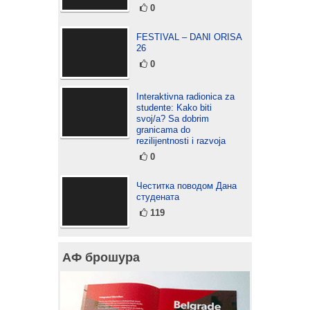
0
FESTIVAL – DANI ORISA
26
0
Interaktivna radionica za
studente: Kako biti
svoj/a? Sa dobrim
granicama do
rezilijentnosti i razvoja
0
Честитка поводом Дана
студената
119
АФ брошура