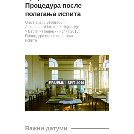
Процедура после
полагања испита
Univerzitet u Beogradu -
Arhitektonski fakultet
>
Најновије
>
Вести
>
Пријемни испит 2015:
Процедура после полагања
испита
Важни датуми