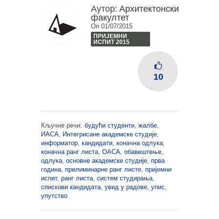
Аутор:
Архитектонски
факултет
On 01/07/2015
ПРИЈЕМНИ
ИСПИТ 2015
10
Кључне речи:
будући студенти
,
жалбе
,
ИАСА
,
Интегрисане академске студије
,
информатор
,
кандидати
,
коначна одлука
,
коначна ранг листа
,
ОАСА
,
обавештење
,
одлука
,
основне академске студије
,
прва
година
,
прелиминарне ранг листе
,
пријемни
испит
,
ранг листа
,
систем студирања
,
спискови кандидата
,
увид у радове
,
упис
,
упутство