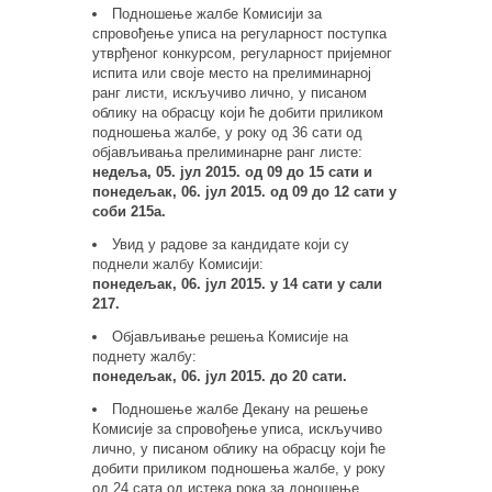
Подношење жалбе Комисији за
спровођење уписа на регуларност поступка
утврђеног конкурсом, регуларност пријемног
испита или своје место на прелиминарној
ранг листи, искључиво лично, у писаном
облику на обрасцу који ће добити приликом
подношења жалбе, у року од 36 сати од
објављивања прелиминарне ранг листе:
недеља, 05. јул 2015. од 09 до 15 сати и
понедељак, 06. јул 2015. од 09 до 12 сати
у
соби 215а.
Увид у радове за кандидате који су
поднели жалбу Комисији:
понедељак, 06. јул 2015. у 14 сати у сали
217.
Објављивање решења Комисије на
поднету жалбу:
понедељак, 06. јул 2015. до 20 сати.
Подношење жалбе Декану на решење
Комисије за спровођење уписа, искључиво
лично, у писаном облику на обрасцу који ће
добити приликом подношења жалбе, у року
од 24 сата од истека рока за доношење