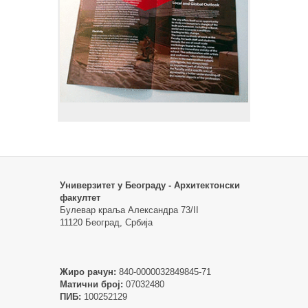
Универзитет у Београду - Архитектонски
факултет
Булевар краља Александра 73/II
11120 Београд, Србија
Жиро рачун:
840-0000032849845-71
Матични број:
07032480
ПИБ:
100252129