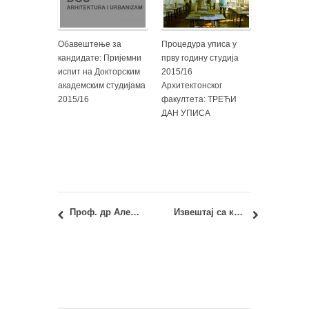
Обавештење за
Процедура уписа у
кандидате: Пријемни
прву годину студија
испит на Докторским
2015/16
академским студијама
Архитектонског
2015/16
факултета: ТРЕЋИ
ДАН УПИСА
Проф. др Александра Ђукић: Враћање записника о полагању испита
Извештај са конференције Places and Technologies 2015