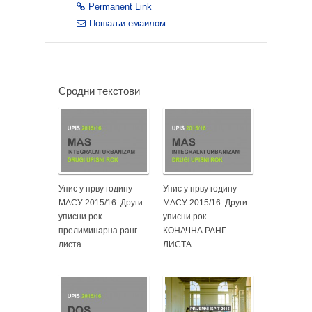
Permanent Link
Пошаљи емаилом
Сродни текстови
Упис у прву годину
Упис у прву годину
МАСУ 2015/16: Други
МАСУ 2015/16: Други
уписни рок –
уписни рок –
прелиминарна ранг
КОНАЧНА РАНГ
листа
ЛИСТА