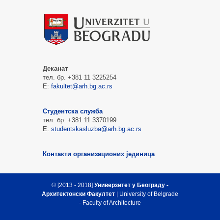
Деканат
тел. бр. +381 11 3225254
Е:
fakultet@arh.bg.ac.rs
Студентска служба
тел. бр. +381 11 3370199
Е:
studentskasluzba@arh.bg.ac.rs
Контакти организационих јединица
© [2013 - 2018]
Универзитет у Београду -
Архитектонски Факултет
| University of Belgrade
- Faculty of Architecture