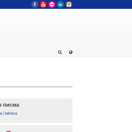
Facebook
YouTube
Flickr
LinkedIn
Instagram
р писма
а
|
latinica