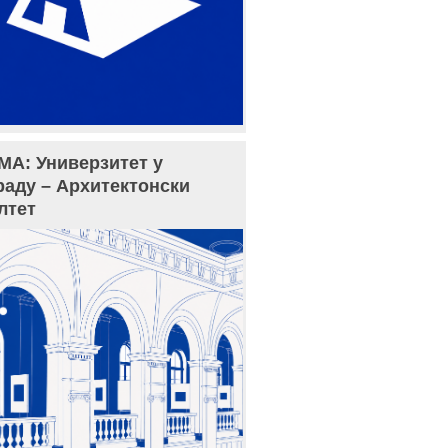
МА: Универзитет у
раду – Архитектонски
лтет