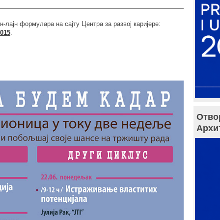
лајн формулара на сајту Центра за развој каријере:
015
.
Отво
Архи