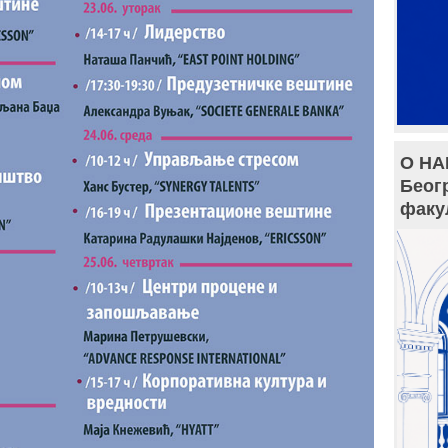
О НА
Беог
факу