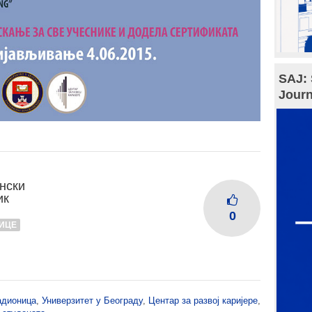
SAJ: 
Journ
нски
ик
0
ИЦЕ
адионица
,
Универзитет у Београду
,
Центар за развој каријере
,