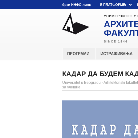
брзи ИНФО линк
E ПЛАТФОРМЕ:
УНИВЕРЗИТЕТ У
АРХИТ
ФАКУЛ
ПРОГРАМИ
ИСТРАЖИВАЊА
КАДАР ДА БУДЕМ КАДА
Univerzitet u Beogradu - Arhitektonski fakultet
за учешће