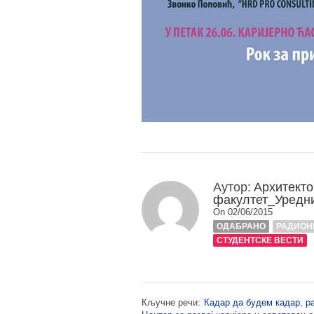
Аутор:
Архитекто
факултет_Уредн
On 02/06/2015
ОДАБРАНО
РАДИОН
СТУДЕНТСКЕ ВЕСТИ
Кључне речи:
Кадар да будем кадар
,
р