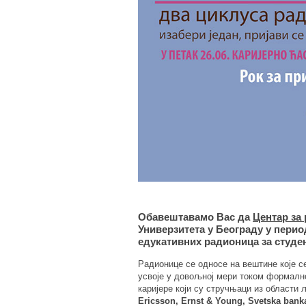
Обавештавамо Вас да
Центар за 
Универзитета у Београду у периоду
едукативних радионица за студе
Радионице се односе на вештине које се
усвоје у довољној мери током формалн
каријере који су стручњаци из области
Ericsson, Ernst & Young, Svetska bank