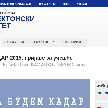
ПРИЈЕМНИ И УПИС 2026
180 ЈУБИЛЕЈ
RIBA
Контакт
 БЕОГРАДУ
ЕКТОНСКИ
ТЕТ
ЗАПОСЛЕНИ
О ФАКУЛТЕТУ
НАЈНОВИЈЕ
Р 2015: пријаве за учешће
>
Најновије
>
Вести
>
КАДАР ДА БУДЕМ КАДАР 2015: пријаве
избо
ћирилиц