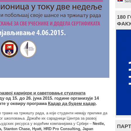
Serb
180 
ФАКУ
развој каријере и саветовање студената
 од 15. до 26. јуна 2015. године организује 14
нте у оквиру програма
Кадар да будем кадар
.
 траже на тржишту рада, а које студенти немају прилике да
ог школовања. Држаће их сарадници Центра за развој
 људских ресурса у водећим компанијама у Србији –
Nestle,
ПАРТ
a, Stanton Chase, Hyatt, HRD Pro Consulting, Japan