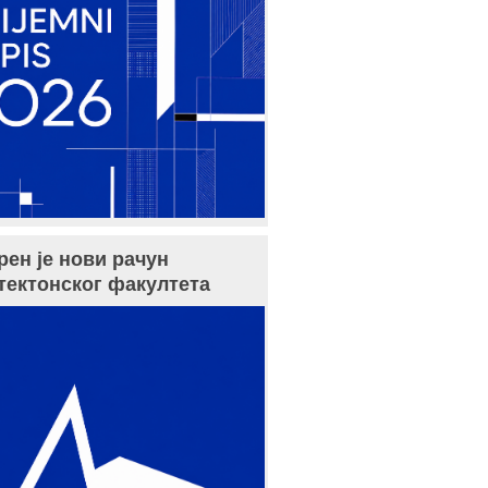
рен је нови рачун
тектонског факултета