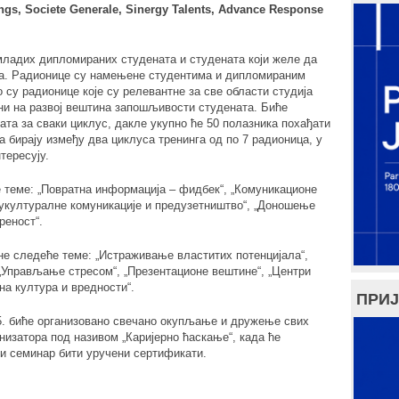
ings, Societe Generale, Sinergy Talents, Advance Response
ладих дипломираних студената и студената који желе да
да. Радионице су намењене студентима и дипломираним
 су радионице које су релевантне за све области студија
ни на развој вештина запошљивости студената. Биће
ата за сваки циклус, дакле укупно ће 50 полазника похађати
 бирају између два циклуса тренинга од по 7 радионица, у
тересују.
 теме: „Повратна информација – фидбек“, „Комуникационе
укултуралне комуникације и предузетништво“, „Доношење
реност“.
не следеће теме: „Истраживање властитих потенцијала“,
 „Управљање стресом“, „Презентационе вештине“, „Центри
а култура и вредности“.
ПРИЈ
15. биће организовано свечано окупљање и дружење свих
низатора под називом „Каријерно ћаскање“, када ће
и семинар бити уручени сертификати.