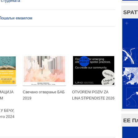
е студената
SPAT
Пошаљи емаилом
МАЦИЈА
Свечано отварање БАБ
OTVORENI POZIV ZA
ИМ
2019
LINA STIPENDISTE 2026
У БЕЧУ,
ето 2024
ЕЕ П