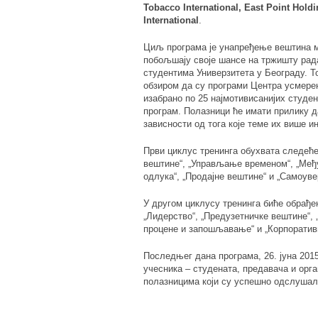
Tobacco International, East Point Hold
International
.
Циљ програма је унапређење вештина м
побољшају своје шансе на тржишту ра
студентима Универзитета у Београду. То
обзиром да су програми Центра усмере
изабрано по 25 најмотивисанијих студен
програм. Полазници ће имати прилику да
зависности од тога које теме их више ин
Први циклус тренинга обухвата следеће
вештине“, „Управљање временом“, „Међ
одлука“, „Продајне вештине“ и „Самоуве
У другом циклусу тренинга биће обрађе
„Лидерство“, „Предузетничке вештине“,
процене и запошљавање“ и „Корпоративн
Последњег дана програма, 26. јуна 20
учесника – студената, предавача и орга
полазницима који су успешно одслушал