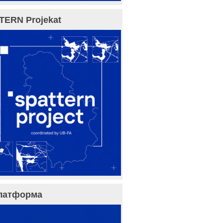
TERN Projekat
латформа