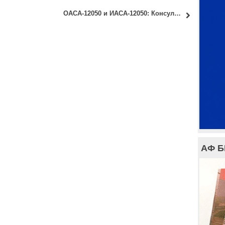
ОАСА-12050 и ИАСА-12050: Консултације код доц. Драгана Марчетића
АФ 