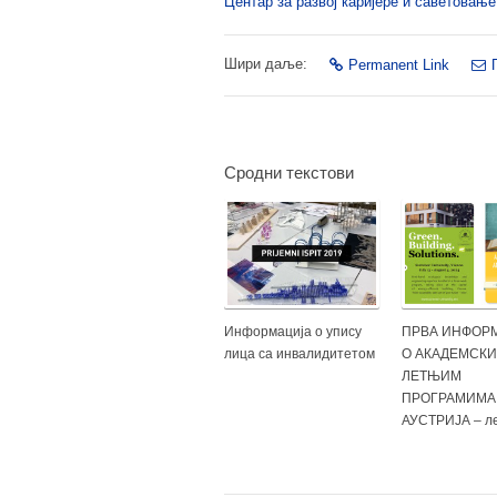
Центар за развој каријере и саветовањ
Шири даље:
Permanent Link
Сродни текстови
Информација о упису
ПРВА ИНФОР
лица са инвалидитетом
О АКАДЕМСК
ЛЕТЊИМ
ПРОГРАМИМА 
АУСТРИЈА – л