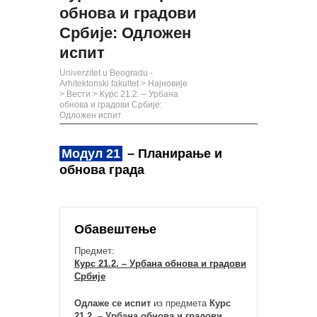
обнова и градови
Србије: Одложен
испит
Univerzitet u Beogradu -
Arhitektonski fakultet
>
Најновије
>
Вести
>
Курс 21.2. – Урбана
обнова и градови Србије:
Одложен испит
Модул 21
– Планирање и
обнова града
Обавештење
Предмет:
Курс 21.2. – Урбана обнова и градови
Србије
Одлаже се испит
из предмета
Курс
21.2. – Урбана обнова и градови