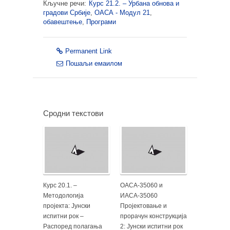
Кључне речи:
Курс 21.2. – Урбана обнова и
градови Србије
,
ОАСА - Модул 21
,
обавештење
,
Програми
Permanent Link
Пошаљи емаилом
Сродни текстови
Курс 20.1. –
ОАСА-35060 и
Методологија
ИАСА-35060
пројекта: Јунски
Пројектовање и
испитни рок –
прорачун конструкција
Распоред полагања
2: Јунски испитни рок