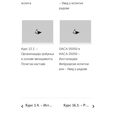
испита
– Увид у испитне
радове
Курс 22.2. –
ОАСА-35050 и
Организација грађења
ИАСА-35050 –
и основе менаџмента:
Инсталације:
Почетак наставе
Фебруарски испитни
рок – Увид у радове
Курс 1.4. – Историја модерне архитектуре и урбанизма: Резултати колоквијума и испита јун 1 и остали испитни рокови
Курс 16.3. – Регулатива: Увид у резултате испита ЈУН 1