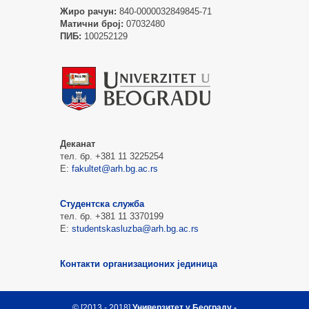
Жиро рачун:
840-0000032849845-71
Матични број:
07032480
ПИБ:
100252129
Деканат
тел. бр. +381 11 3225254
Е:
fakultet@arh.bg.ac.rs
Студентска служба
тел. бр. +381 11 3370199
Е:
studentskasluzba@arh.bg.ac.rs
Контакти организационих јединица
© [2013 - 2018]
Универзитет у Београду -