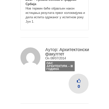
Србије
.
Нов термин биће објављен након
истицања резулата првог колоквијума и
дела испита одржаног у испитном року
Јун 1.
Аутор:
Архитектонски
факултет
On 08/07/2014
ОАС
АРХИТЕКТУРА – III
ГОДИНА
0