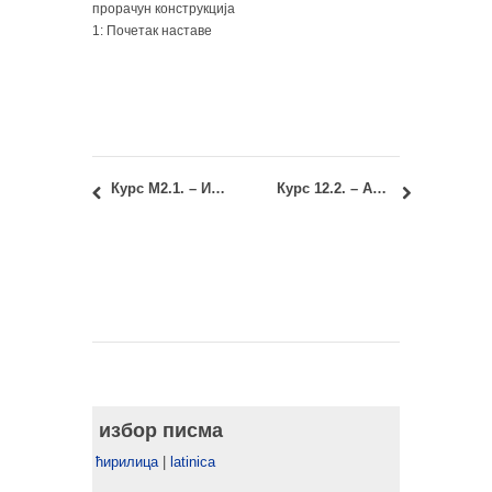
прорачун конструкција
1: Почетак наставе
Курс М2.1. – Историја и теорија архитектуре: Нови термин предаје другог колоквијума
Курс 12.2. – Архитектонска физика: Други контролни тест
избор писма
ћирилица
|
latinica