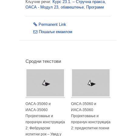
Кључне речи:
Курс 23.1. – Стручна пракса
,
ОАСА - Модул 23
,
обавештење
,
Програми
Permanent Link
Пошаљи емаилом
Сродни текстови
ОАСА-35060 и
ОАСА-35060 и
ИАСА-35060
ИАСА-35060
Пројектовање и
Пројектовање и
прорачун конструкција
прорачун конструкција
2: Фебруарски
2: предиспитни поени
испитни рок – Увид у