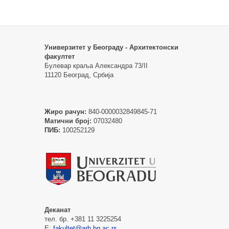
Универзитет у Београду - Архитектонски
факултет
Булевар краља Александра 73/II
11120 Београд, Србија
Жиро рачун:
840-0000032849845-71
Матични број:
07032480
ПИБ:
100252129
Деканат
тел. бр. +381 11 3225254
Е:
fakultet@arh.bg.ac.rs