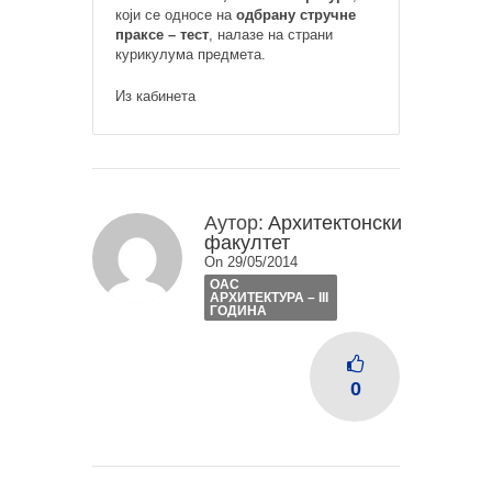
који се односе на
одбрану стручне
праксе – тест
, налазе на страни
курикулума предмета.
Из кабинета
Аутор:
Архитектонски
факултет
On 29/05/2014
ОАС
АРХИТЕКТУРА – III
ГОДИНА
0