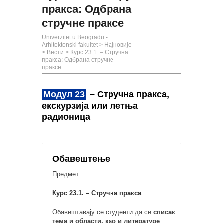
пракса: Одбрана
стручне праксе
Univerzitet u Beogradu -
Arhitektonski fakultet
>
Најновије
>
Вести
>
Курс 23.1. – Стручна
пракса: Одбрана стручне
праксе
Модул 23
– Стручна пракса,
екскурзија или летња
радионица
Обавештење
Предмет:
Курс 23.1. – Стручна пракса
Обавештавају се студенти да се
списак
тема и области, као и литературе
,