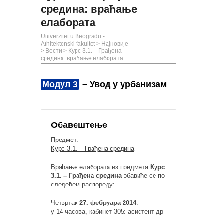
средина: враћање
елабората
Univerzitet u Beogradu -
Arhitektonski fakultet
>
Најновије
>
Вести
>
Курс 3.1. – Грађена
средина: враћање елабората
Модул 3
– Увод у урбанизам
Обавештење
Предмет:
Курс 3.1. – Грађена средина
Враћање елабората из предмета
Курс
3.1. – Грађена средина
обавиће се по
следећем распореду:
Четвртак
27. фебруара 2014
:
у 14 часова, кабинет 305: асистент др