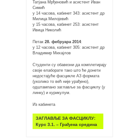
Татјана Мрђеновић и асистент Иван
Симић
у 14 часова, кабинет 343: асистент др
Милица Милојевић
у 15 часова, кабинет 253: асистент
Ивица Николић
Петак
28. фебруара 2014
:
у 12 часова, кабинет 305: асистент др
Владимир Михајлов
Студенти су обавезни да комплетирају
своје елаборате тако што ће донети
недостајуће фасцикле А3 формата
(уколико то већ није урађено),
одштампано заглавље за фасциклу (у
линку) и курикулум.
Из кабинета
ЗАГЛАВЉЕ ЗА ФАСЦИКЛУ:
Курс 3.1. – Грађена средина