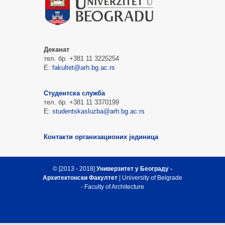
Деканат
тел. бр. +381 11 3225254
Е:
fakultet@arh.bg.ac.rs
Студентска служба
тел. бр. +381 11 3370199
Е:
studentskasluzba@arh.bg.ac.rs
Контакти организационих јединица
© [2013 - 2018]
Универзитет у Београду -
Архитектонски Факултет
| University of Belgrade
- Faculty of Architecture
Врх стране