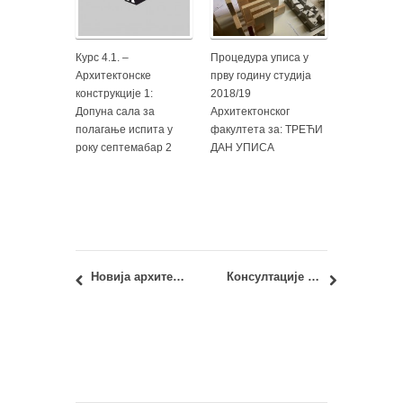
Курс 4.1. –
Процедура уписа у
Архитектонске
прву годину студија
конструкције 1:
2018/19
Допуна сала за
Архитектонског
полагање испита у
факултета за: ТРЕЋИ
року септемабар 2
ДАН УПИСА
Новија архитектура Београда: једнодневна стручна пракса
Консултације код асис. др Татјане Мрђеновић