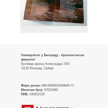
Универзитет у Београду - Архитектонски
факултет
Булевар краља Александра 73/II
11120 Београд, Србија
Жиро рачун:
840-0000032849845-71
Матични број:
07032480
ПИБ:
100252129