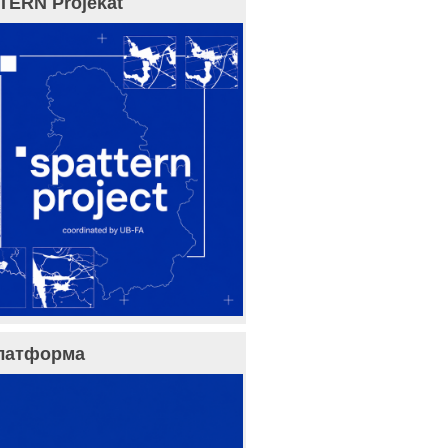
TERN Projekat
латформа