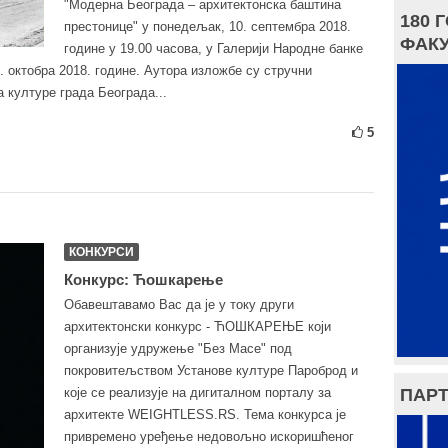
"Модерна Београда – архитектонска баштина
180 
престонице" у понедељак, 10. септембра 2018.
ФАКУ
године у 19.00 часова, у Галерији Народне банке
. октобра 2018. године. Аутора изложбе су стручни
 културе града Београда...
5
КОНКУРСИ
Конкурс: Ћошкарење
Обавештавамо Вас да је у току други
архитектонски конкурс - ЋОШКАРЕЊЕ који
организује удружење "Без Масе" под
покровитељством Установе културе Пароброд и
ПАРТ
које се реализује на дигиталном порталу за
архитекте WEIGHTLESS.RS. Тема конкурса је
привремено уређење недовољно искоришћеног