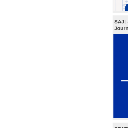
SAJ: 
Journ