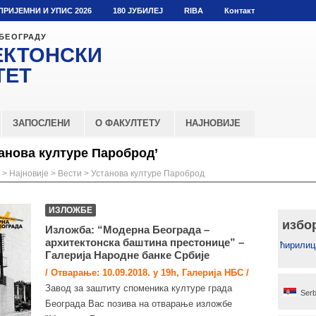
ПРИЈЕМНИ И УПИС 2026
180 ЈУБИЛЕЈ
RIBA
Контакт
 БЕОГРАДУ
ЕКТОНСКИ
ТЕТ
ЗАПОСЛЕНИ
О ФАКУЛТЕТУ
НАЈНОВИЈЕ
анова културе Пароброд’
>
Најновије
>
Вести
>
Установа културе Пароброд
ИЗЛОЖБЕ
избо
Изложба: “Модерна Београда –
архитектонска баштина престонице” –
ћирилиц
Галерија Народне банке Србије
/ Отварање: 10.09.2018. у 19h, Галерија НБС /
Завод за заштиту споменика културе града
Serb
Београда Вас позива на отварање изложбе