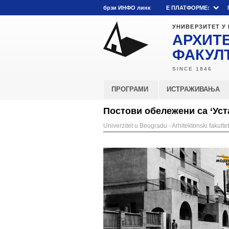
брзи ИНФО линк
E ПЛАТФОРМЕ:
УНИВЕРЗИТЕТ У
АРХИТ
ФАКУЛ
ПРОГРАМИ
ИСТРАЖИВАЊА
Постови обележени са ‘Уст
Univerzitet u Beogradu - Arhitektonski fakultet