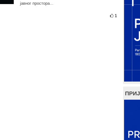
јавног простора...
1
ПРИЈ