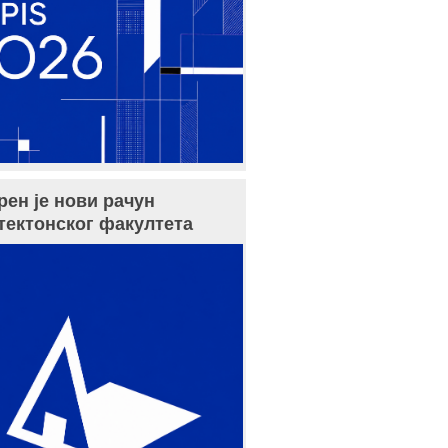
рен је нови рачун
тектонског факултета