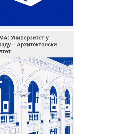
МА: Универзитет у
раду – Архитектонски
лтет