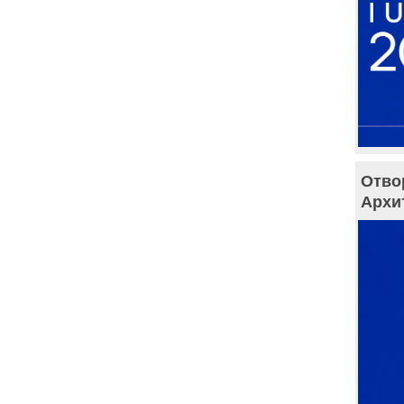
Отво
Архи