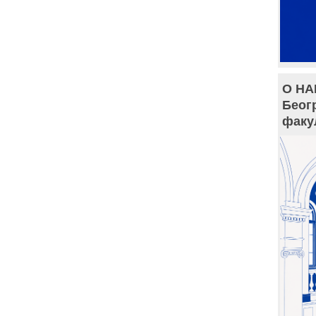
О НА
Беог
факу