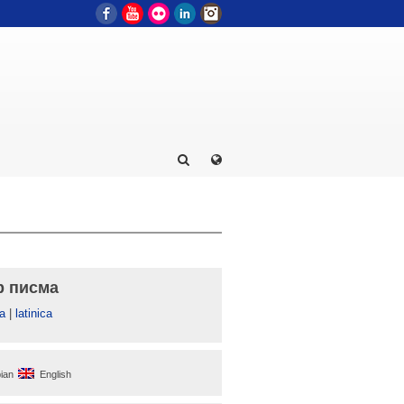
Facebook
YouTube
Flickr
LinkedIn
Instagram
р писма
а
|
latinica
ian
English