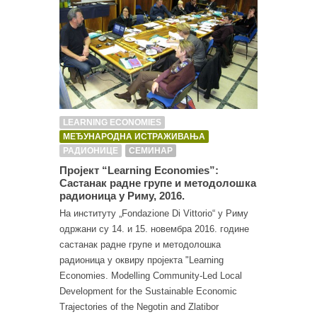
LEARNING ECONOMIES
МЕЂУНАРОДНА ИСТРАЖИВАЊА
РАДИОНИЦЕ
СЕМИНАР
Пројект “Learning Economies”:
Састанак радне групе и методолошка
радионица у Риму, 2016.
На институту „Fondazione Di Vittorio“ у Риму
одржани су 14. и 15. новембра 2016. године
састанак радне групе и методолошка
радионица у оквиру пројекта "Learning
Economies. Modelling Community-Led Local
Development for the Sustainable Economic
Trajectories оf the Negotin аnd Zlatibor