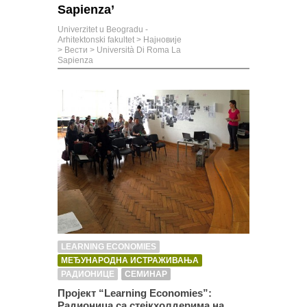
Sapienza’
Univerzitet u Beogradu -
Arhitektonski fakultet
>
Најновије
>
Вести
>
Università Di Roma La
Sapienza
LEARNING ECONOMIES
МЕЂУНАРОДНА ИСТРАЖИВАЊА
РАДИОНИЦЕ
СЕМИНАР
Пројект “Learning Economies”:
Радионица са стејкхолдерима на