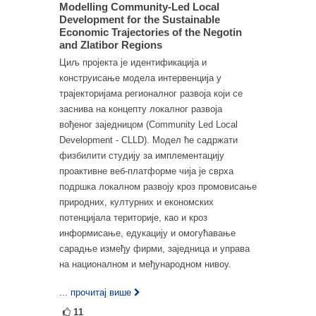
Modelling Community-Led Local
Development for the Sustainable
Economic Trajectories оf the Negotin
аnd Zlatibor Regions
Циљ пројекта је идентификација и
конструисање модела интервенција у
трајекторијама регионалног развоја који се
заснива на концепту локалног развоја
вођеног заједницом (Community Led Local
Development - CLLD). Модел ће садржати
физбилити студију за имплементацију
проактивне веб-платформе чија је сврха
подршка локалном развоју кроз промовисање
природних, културних и економских
потенцијала територије, као и кроз
информисање, едукацију и омогућавање
сарадње између фирми, заједница и управа
на националном и међународном нивоу.
... прочитај више
11