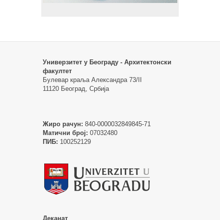
Универзитет у Београду - Архитектонски
факултет
Булевар краља Александра 73/II
11120 Београд, Србија
Жиро рачун:
840-0000032849845-71
Матични број:
07032480
ПИБ:
100252129
Деканат