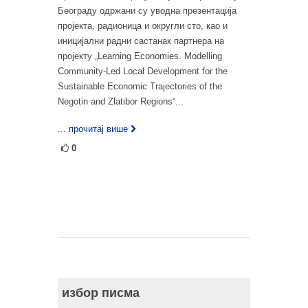
Београду одржани су уводна презентација
пројекта, радионица и округли сто, као и
иницијални радни састанак партнера на
пројекту „Learning Economies. Modelling
Community-Led Local Development for the
Sustainable Economic Trajectories оf the
Negotin аnd Zlatibor Regions“...
... прочитај више
0
избор писма